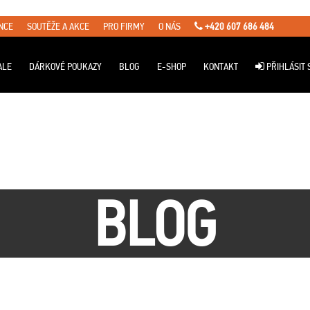
NCE
SOUTĚŽE A AKCE
PRO FIRMY
O NÁS
+420 607 686 484
ALE
DÁRKOVÉ POUKAZY
BLOG
E-SHOP
KONTAKT
PŘIHLÁSIT 
BLOG