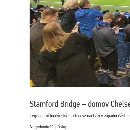
Stamford Bridge – domov Chels
Legendární londýnský stadión se nachází v západní části 
Nejjednodušší přístup: