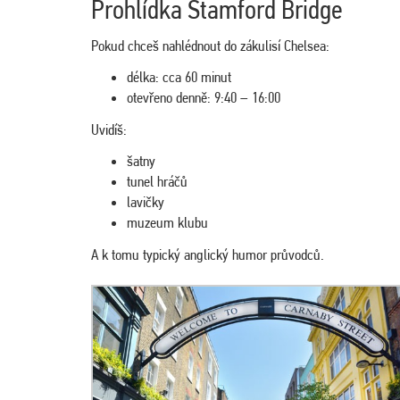
Prohlídka Stamford Bridge
Pokud chceš nahlédnout do zákulisí Chelsea:
délka: cca 60 minut
otevřeno denně: 9:40 – 16:00
Uvidíš:
šatny
tunel hráčů
lavičky
muzeum klubu
A k tomu typický anglický humor průvodců.