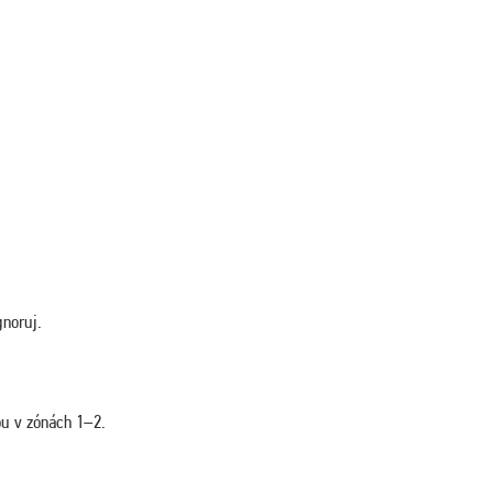
gnoruj.
ou v zónách 1–2.