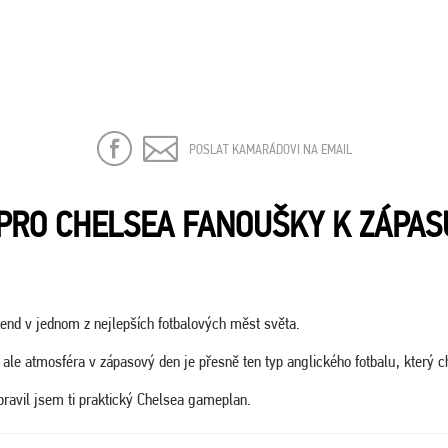
POSLAT KAMARÁDOVI NA EMAIL
PRO CHELSEA FANOUŠKY K ZÁPAS
kend v jednom z nejlepších fotbalových měst světa.
, ale atmosféra v zápasový den je přesně ten typ anglického fotbalu, který c
ipravil jsem ti praktický Chelsea gameplan.