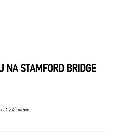
U NA STAMFORD BRIDGE
hceš zažít naživo.