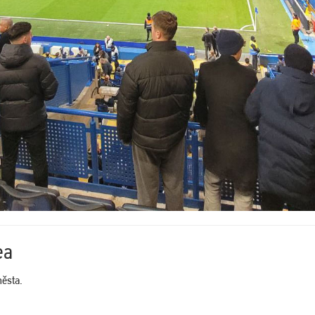
ea
města.