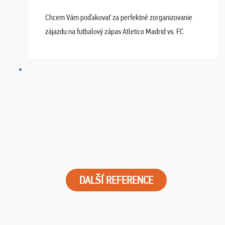
Chcem Vám poďakovať za perfektné zorganizovanie
zájazdu na futbalový zápas Atletico Madrid vs. FC
Barcelona. Všetko prebehlo absolútne bezchybne a
najviac oceňujeme vynikajúce vstupenky. Sedeli sme ...
DALŠÍ REFERENCE