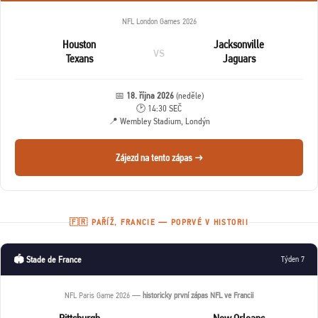
NFL London Games 2026
Houston
Jacksonville
vs
Texans
Jaguars
📅
18. října 2026
(neděle)
🕑 14:30 SEČ
📍 Wembley Stadium, Londýn
Zájezd na tento zápas →
🇫🇷 PAŘÍŽ, FRANCIE — POPRVÉ V HISTORII
🏟️ Stade de France
Týden 7
NFL Paris Game 2026 —
historicky první zápas NFL ve Francii