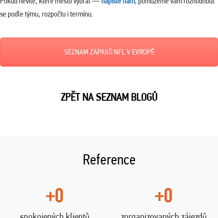
Pokud nevíte, které město vybrat —
napište nám
, pomůžeme vám rozhodnout
se podle týmu, rozpočtu i termínu.
SEZNAM ZÁPASŮ NFL V EVROPĚ
ZPĚT NA SEZNAM BLOGŮ
Reference
+0
+0
spokojených klientů
zorganizovaných zájezdů