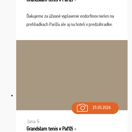
Ďakujeme za úžasné vyplavenie endorfínov nielen na
prehliadkach Paríža ale aj na hoteli v predzáhradke.
Zišla sa tam skvelá partia ľudí a dlho budeme na Vás
spomínať a zväžujeme repete budúci rok : ...
25.05.2026
Jana S.
Grandslam tenis v Paříži -