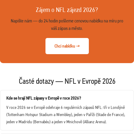
Zájem o NFL zájezd 2026?
Napište nám — do 24 hodin pošleme cenovou nabídku na míru pro
váš zápas a město.
Chci nabídku →
Časté dotazy — NFL v Evropě 2026
Kde se hrají NFL zápasy v Evropě v roce 2026?
V roce 2026 se v Evropě odehraje 6 regulérních zápasů NFL: tři v Londýně
(Tottenham Hotspur Stadium a Wembley), jeden v Paříži (Stade de France),
jeden v Madridu (Bernabéu) a jeden v Mnichově (Allianz Arena).