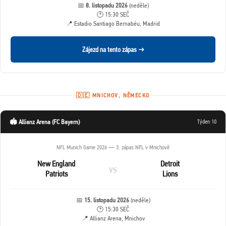
📅
8. listopadu 2026
(neděle)
🕑 15:30 SEČ
📍 Estadio Santiago Bernabéu, Madrid
Zájezd na tento zápas →
🇩🇪 MNICHOV, NĚMECKO
🏟️ Allianz Arena (FC Bayern)
Týden 10
NFL Munich Game 2026 — 3. zápas NFL v Mnichově
New England
Detroit
vs
Patriots
Lions
📅
15. listopadu 2026
(neděle)
🕑 15:30 SEČ
📍 Allianz Arena, Mnichov