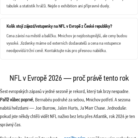
tabulek a statistik hráčů. Nejde o exhibition ani přípravné duely.
Kolik stojí zájezd/vstupenky na NFL v Evropě z České republiky?
Cena závisí na městě a balíčku. Mnichov je nejdostupnější, ale ceny budou
vysoké. Jízdenky máme od externích dodavatelů a cena na vstupence
neodpovídá tržní ceně. Kontaktujte nás pro přesnou nabídku.
NFL v Evropě 2026 — proč právě tento rok
Šest evropských zápasů v jedné sezoně je rekord, který tak brzy nespadne.
Paříž vůbec poprvé
, Bernabéu podruhé za sebou, Mnichov potřetí. A sezona
nabitá hvězdami — Joe Burrow, Jalen Hurts, Ja'Marr Chase. Jednoduše:
pokud jste někdy chtěli vidět NFL naživo bez letu přes Atlantik, rok 2026 je ten
správný čas.