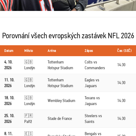
Porovnání všech evropských zastávek NFL 2026
Datum
Město
Aréna
Zápas
Čas (SEČ)
4. 10.
🇬🇧
Tottenham
Colts vs
14:30
2026
Londýn
Hotspur Stadium
Commanders
11. 10.
🇬🇧
Tottenham
Eagles vs
14:30
2026
Londýn
Hotspur Stadium
Jaguars
18. 10.
🇬🇧
Texans vs
Wembley Stadium
14:30
2026
Londýn
Jaguars
25. 10.
🇫🇷
Steelers vs
Stade de France
14:30
2026
Paříž
Saints
8. 11.
🇪🇸
Bengals vs