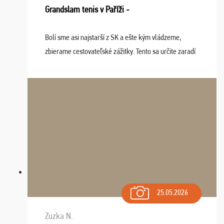
Grandslam tenis v Paříži -
Bolí sme asi najstarší z SK a ešte kým vládzeme,
zbierame cestovateľské zážitky. Tento sa určite zaradí
do top desiatky a na popredné miesto vďaka prajnosti
osudu - pohodový šefík Meďo, dobrá parti ...
25.05.2026
Zuzka N.