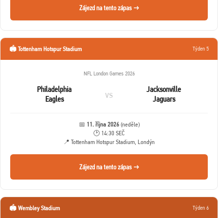
Zájezd na tento zápas →
🏟️ Tottenham Hotspur Stadium
Týden 5
NFL London Games 2026
Philadelphia
Jacksonville
vs
Eagles
Jaguars
📅
11. října 2026
(neděle)
🕑 14:30 SEČ
📍 Tottenham Hotspur Stadium, Londýn
Zájezd na tento zápas →
🏟️ Wembley Stadium
Týden 6