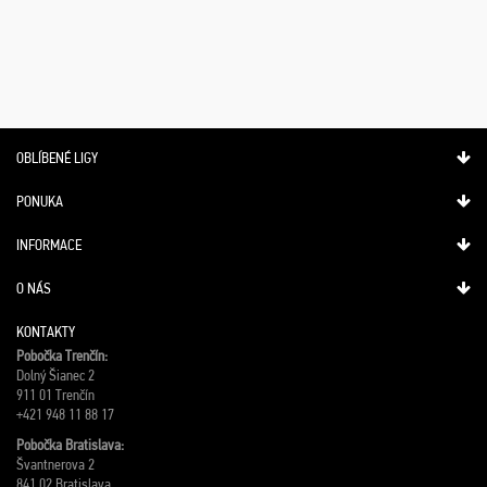
OBLÍBENÉ LIGY
PONUKA
INFORMACE
O NÁS
KONTAKTY
Pobočka Trenčín:
Dolný Šianec 2
911 01 Trenčín
+421 948 11 88 17
Pobočka Bratislava:
Švantnerova 2
841 02 Bratislava