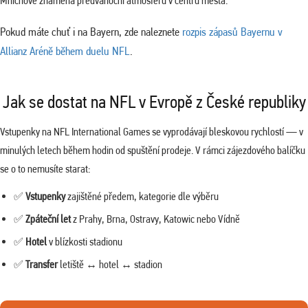
Mnichově znamená předvánoční atmosféru v centru města.
Pokud máte chuť i na Bayern, zde naleznete
rozpis zápasů Bayernu v
Allianz Aréně během duelu NFL
.
Jak se dostat na NFL v Evropě z České republiky
Vstupenky na NFL International Games se vyprodávají bleskovou rychlostí — v
minulých letech během hodin od spuštění prodeje. V rámci zájezdového balíčku
se o to nemusíte starat:
✅
Vstupenky
zajištěné předem, kategorie dle výběru
✅
Zpáteční let
z Prahy, Brna, Ostravy, Katowic nebo Vídně
✅
Hotel
v blízkosti stadionu
✅
Transfer
letiště ↔ hotel ↔ stadion