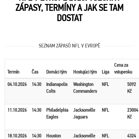
ZÁPASY, TERMÍNY A JAK SE TAM
DOSTAT
SEZNAM ZÁPASŮ NFL V EVROPĚ
Cena za
Termín
Čas
Domáci tým
Hostujúci tým
Liga
vstupenku
04.10.2026
14:30
Indianapolis
Washington
NFL
5092
Colts
Commanders
Kč
11.10.2026
14:30
Philadelphia
Jacksonville
NFL
23004
Eagles
Jaguars
Kč
18.10.2026
14:30
Houston
Jacksonville
NFL
4324