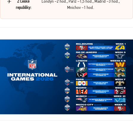
✈️
Z České
Londýn ~2 hod., Paříž ~1,5 hod., Madrid ~3 hod.,
republiky:
Mnichov ~1 hod.