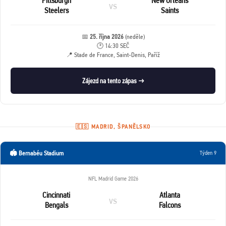
Pittsburgh
New Orleans
vs
Steelers
Saints
📅
25. října 2026
(neděle)
🕑 14:30 SEČ
📍 Stade de France, Saint-Denis, Paříž
Zájezd na tento zápas →
🇪🇸 MADRID, ŠPANĚLSKO
🏟️ Bernabéu Stadium
Týden 9
NFL Madrid Game 2026
Cincinnati
Atlanta
vs
Bengals
Falcons