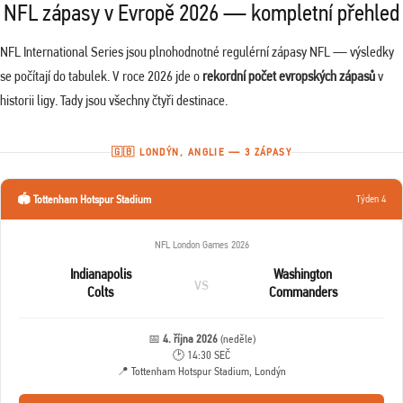
NFL zápasy v Evropě 2026 — kompletní přehled
NFL International Series jsou plnohodnotné regulérní zápasy NFL — výsledky
se počítají do tabulek. V roce 2026 jde o
rekordní počet evropských zápasů
v
historii ligy. Tady jsou všechny čtyři destinace.
🇬🇧 LONDÝN, ANGLIE — 3 ZÁPASY
🏟️ Tottenham Hotspur Stadium
Týden 4
NFL London Games 2026
Indianapolis
Washington
vs
Colts
Commanders
📅
4. října 2026
(neděle)
🕑 14:30 SEČ
📍 Tottenham Hotspur Stadium, Londýn