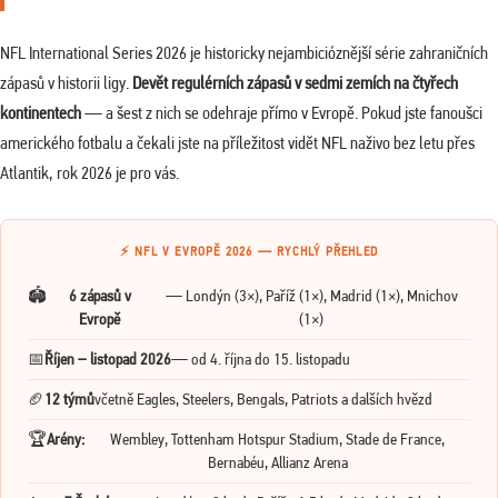
NFL International Series 2026 je historicky nejambicióznější série zahraničních
zápasů v historii ligy.
Devět regulérních zápasů v sedmi zemích na čtyřech
kontinentech
— a šest z nich se odehraje přímo v Evropě. Pokud jste fanoušci
amerického fotbalu a čekali jste na příležitost vidět NFL naživo bez letu přes
Atlantik, rok 2026 je pro vás.
⚡ NFL V EVROPĚ 2026 — RYCHLÝ PŘEHLED
🏟️
6 zápasů v
— Londýn (3×), Paříž (1×), Madrid (1×), Mnichov
Evropě
(1×)
📅
Říjen – listopad 2026
— od 4. října do 15. listopadu
🏈
12 týmů
včetně Eagles, Steelers, Bengals, Patriots a dalších hvězd
🏆
Arény:
Wembley, Tottenham Hotspur Stadium, Stade de France,
Bernabéu, Allianz Arena