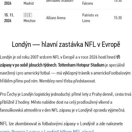
Bernabéu Stadium
15:30
2026
Madrid
Falcons
15. 11.
🇩🇪
Patriots vs
Allianz Arena
15:30
2026
Mnichov
Lions
Londýn — hlavní zastávka NFL v Evropě
Londýn je od roku 2007 srdcem NFL v Evropě a v roce 2026 hostí hned
tři
zápasy v po sobě jdoucích týdnech
.
Tottenham Hotspur Stadium
je speciálně
navržený i pro americký fotbal — má výklopný trávník s americkoFootbalovým
hřištěm přímo pod ním. Wembley není třeba představovat.
Pro Čechy je Londýn logisticky jednoduchý: přímé lety z Prahy denně, cesta trvá
přibližně 2 hodiny. Město nabídne dost na celý prodloužený víkend a
fanouškovská atmosféra v den NFL zápasu je v Londýně opravdu výjimečná.
NFL lze zkombinovat is fotbalovými zápasy v Londýně a zde naleznete
rozpis Premier League v Londýně během NFL zápasů
.