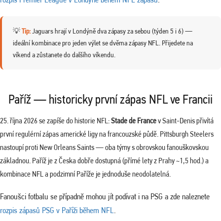
💡
Tip:
Jaguars hrají v Londýně dva zápasy za sebou (týden 5 i 6) —
ideální kombinace pro jeden výlet se dvěma zápasy NFL. Přijedete na
víkend a zůstanete do dalšího víkendu.
Paříž — historicky první zápas NFL ve Francii
25. října 2026 se zapíše do historie NFL:
Stade de France
v Saint-Denis přivítá
první regulérní zápas americké ligy na francouzské půdě. Pittsburgh Steelers
nastoupí proti New Orleans Saints — oba týmy s obrovskou fanouškovskou
základnou. Paříž je z Česka dobře dostupná (přímé lety z Prahy ~1,5 hod.) a
kombinace NFL a podzimní Paříže je jednoduše neodolatelná.
Fanoušci fotbalu se případně mohou jít podívat i na PSG a zde naleznete
rozpis zápasů PSG v Paříži během NFL
.