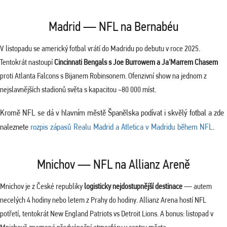
Madrid — NFL na Bernabéu
V listopadu se americký fotbal vrátí do Madridu po debutu v roce 2025.
Tentokrát nastoupí
Cincinnati Bengals s Joe Burrowem a Ja'Marrem Chasem
proti Atlanta Falcons s Bijanem Robinsonem. Ofenzivní show na jednom z
nejslavnějších stadionů světa s kapacitou ~80 000 míst.
Kromě NFL se dá v hlavním městě Španělska podívat i skvělý fotbal a zde
naleznete
rozpis zápasů Realu Madrid a Atletica v Madridu během NFL
.
Mnichov — NFL na Allianz Areně
Mnichov je z České republiky
logisticky nejdostupnější destinace
— autem
necelých 4 hodiny nebo letem z Prahy do hodiny. Allianz Arena hostí NFL
potřetí, tentokrát New England Patriots vs Detroit Lions. A bonus: listopad v