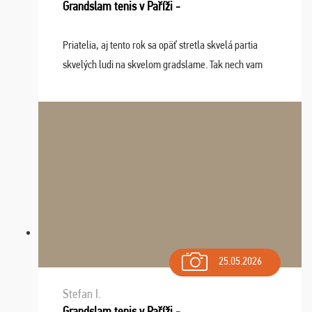
Grandslam tenis v Paříži -
Priatelia, aj tento rok sa opäť stretla skvelá partia
skvelých ludi na skvelom gradslame. Tak nech vam
tieto zážitky ostanú krásnou spomienkou a naladením
sa na budúci rok. Prajem vam este veľa ta ...
25.05.2026
Stefan I.
Grandslam tenis v Paříži -