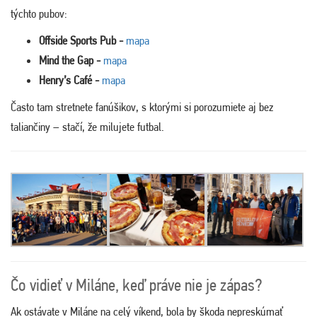
týchto pubov:
Offside Sports Pub -
mapa
Mind the Gap -
mapa
Henry’s Café -
mapa
Často tam stretnete fanúšikov, s ktorými si porozumiete aj bez
taliančiny – stačí, že milujete futbal.
Čo vidieť v Miláne, keď práve nie je zápas?
Ak ostávate v Miláne na celý víkend, bola by škoda nepreskúmať