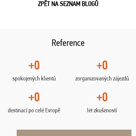
ZPĚT NA SEZNAM BLOGŮ
Reference
+0
+0
spokojených klientů
zorganizovaných zájezdů
+0
+0
destinací po celé Evropě
let zkušeností