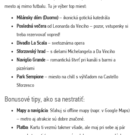
mesto aj mimo futbalu. Tu je výber top miest:
Milánsky dóm (Duomo)
– ikonická gotická katedrála
Posledná večera
od Leonarda da Vinciho – pozor, vstupenky si
treba rezervovať vopred!
Divadlo La Scala
– svetoznáma opera
Sforzovský hrad
– s dielami Michelangela a Da Vinciho
Naviglio Grande
– romantická štvrť pri kanáli s barmi a
pizzériami
Park Sempione
– miesto na chill s výhľadom na Castello
Sforzesco
Bonusové tipy, ako sa nestratiť:
Mapy a navigácia
: Sťahuj si offline mapy (napr. v Google Maps)
– metro aj atrakcie sú dobre značené.
Platba
: Kartu ti vezmú takmer všade, ale maj pri sebe aj pár