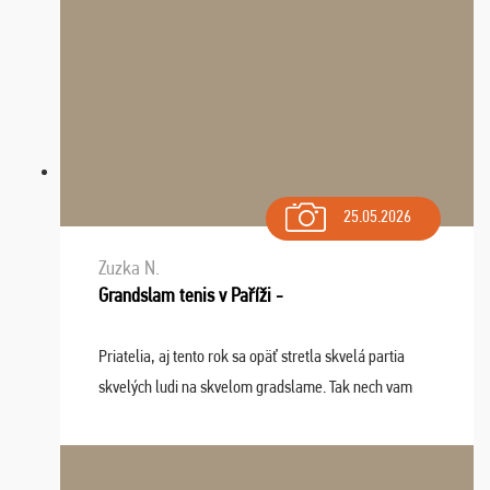
25.05.2026
Zuzka N.
Grandslam tenis v Paříži -
Priatelia, aj tento rok sa opäť stretla skvelá partia
skvelých ludi na skvelom gradslame. Tak nech vam
tieto zážitky ostanú krásnou spomienkou a naladením
sa na budúci rok. Prajem vam este veľa ta ...