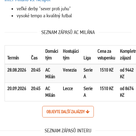
veľké derby "sever proti juhu"
vysoké tempo a kvalitný futbal
SEZNAM ZÁPASŮ AC MILÁNA
Domáci
Hostujúci
Cena za
Komplet
Termín
Čas
tým
tým
Liga
vstupenku
zájazd
28.08.2026
20:45
AC
Venezia
Serie
1510 Kč
od 9442
Milán
A
Kč
20.09.2026
20:45
AC
Lecce
Serie
1510 Kč
od 8674
Milán
A
Kč
OBJEVTE DALŠÍ ZAJÁZDY
SEZNAM ZÁPASŮ INTERU