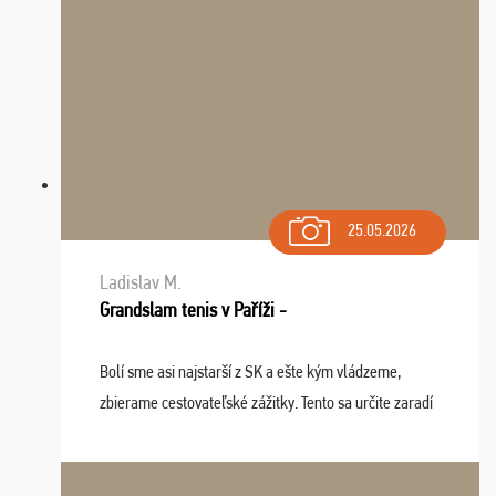
25.05.2026
Ladislav M.
Grandslam tenis v Paříži -
Bolí sme asi najstarší z SK a ešte kým vládzeme,
zbierame cestovateľské zážitky. Tento sa určite zaradí
do top desiatky a na popredné miesto vďaka prajnosti
osudu - pohodový šefík Meďo, dobrá parti ...