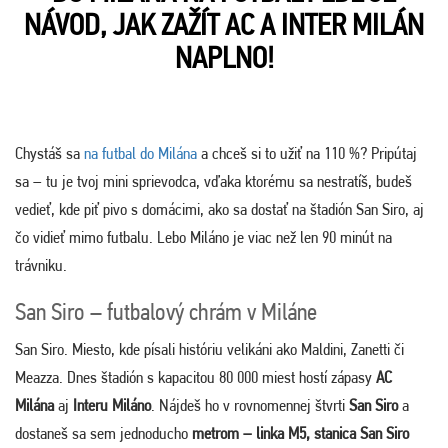
NÁVOD, JAK ZAŽÍT AC A INTER MILÁN
NAPLNO!
Chystáš sa
na futbal do Milána
a chceš si to užiť na 110 %? Pripútaj
sa – tu je tvoj mini sprievodca, vďaka ktorému sa nestratíš, budeš
vedieť, kde piť pivo s domácimi, ako sa dostať na štadión San Siro, aj
čo vidieť mimo futbalu. Lebo Miláno je viac než len 90 minút na
trávniku.
San Siro – futbalový chrám v Miláne
San Siro. Miesto, kde písali históriu velikáni ako Maldini, Zanetti či
Meazza. Dnes štadión s kapacitou 80 000 miest hostí zápasy
AC
Milána
aj
Interu Miláno
. Nájdeš ho v rovnomennej štvrti
San Siro
a
dostaneš sa sem jednoducho
metrom – linka M5, stanica San Siro