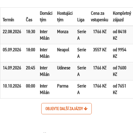
Domáci
Hostujúci
Cena za
Kompletný
Termín
Čas
tým
tým
Liga
vstupenku
zájazd
22.08.2026
18:30
Inter
Monza
Serie
1766 Kč
od 8418
Milán
A
Kč
05.09.2026
18:00
Inter
Neapol
Serie
3557 Kč
od 9954
Milán
A
Kč
14.09.2026
20:45
Inter
Udinese
Serie
1766 Kč
od 7600
Milán
A
Kč
10.10.2026
00:00
Inter
Parma
Serie
1766 Kč
od 7651
Milán
A
Kč
OBJEVTE DALŠÍ ZAJÁZDY