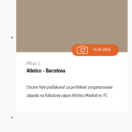
14.04.2026
Milan L.
Atletico - Barcelona
Chcem Vám poďakovať za perfektné zorganizovanie
zájazdu na futbalový zápas Atletico Madrid vs. FC
Barcelona. Všetko prebehlo absolútne bezchybne a
najviac oceňujeme vynikajúce vstupenky. Sedeli sme ...