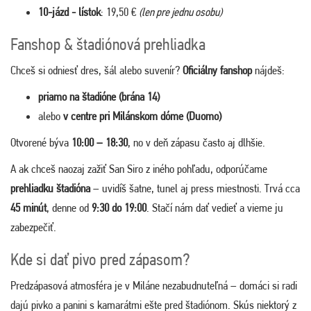
10-jázd - lístok
: 19,50 €
(len pre jednu osobu)
Fanshop & štadiónová prehliadka
Chceš si odniesť dres, šál alebo suvenír?
Oficiálny fanshop
nájdeš:
priamo na štadióne (brána 14)
alebo
v centre pri Milánskom dóme (Duomo)
Otvorené býva
10:00 – 18:30
, no v deň zápasu často aj dlhšie.
A ak chceš naozaj zažiť San Siro z iného pohľadu, odporúčame
prehliadku štadióna
– uvidíš šatne, tunel aj press miestnosti. Trvá cca
45 minút
, denne od
9:30 do 19:00
. Stačí nám dať vedieť a vieme ju
zabezpečiť.
Kde si dať pivo pred zápasom?
Predzápasová atmosféra je v Miláne nezabudnuteľná – domáci si radi
dajú pivko a panini s kamarátmi ešte pred štadiónom. Skús niektorý z