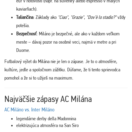
eur v hotovosti (napr. na suveníry alebo espresso v malých
kaviarňach).
Taliančina
: Základy ako
"Ciao"
,
"Grazie"
,
"Dov’è lo stadio?"
vždy
potešia.
Bezpečnosť
: Miláno je bezpečné, ale ako v každom veľkom
meste – dávaj pozor na osobné veci, najmä v metre a pri
Duome.
Futbalový výlet do Milána nie je len o zápase. Je to o atmosfére,
kultúre, jedle a spoločnom zážitku. Dúfame, že ti tento sprievodca
pomohol a že si to užiješ na maximum.
Najväčšie zápasy AC Milána
AC Miláno vs. Inter Miláno
legendárne derby della Madonnina
elektrizujúca atmosféra na
San Siro