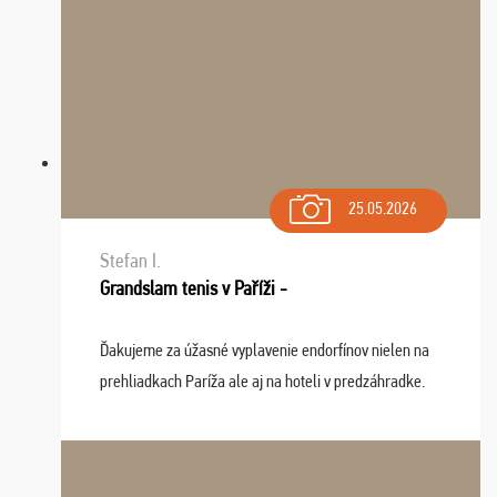
25.05.2026
Stefan I.
Grandslam tenis v Paříži -
Ďakujeme za úžasné vyplavenie endorfínov nielen na
prehliadkach Paríža ale aj na hoteli v predzáhradke.
Zišla sa tam skvelá partia ľudí a dlho budeme na Vás
spomínať a zväžujeme repete budúci rok : ...