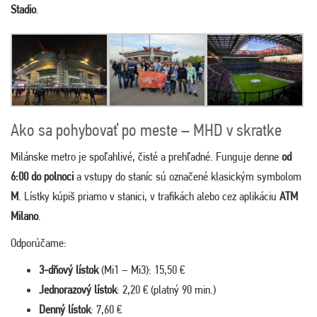
Stadio
.
Ako sa pohybovať po meste – MHD v skratke
Milánske metro je spoľahlivé, čisté a prehľadné. Funguje denne
od
6:00 do polnoci
a vstupy do staníc sú označené klasickým symbolom
M
. Lístky kúpiš priamo v stanici, v trafikách alebo cez aplikáciu
ATM
Milano
.
Odporúčame:
3-dňový lístok
(Mi1 – Mi3): 15,50 €
Jednorazový lístok
: 2,20 € (platný 90 min.)
Denný lístok
: 7,60 €