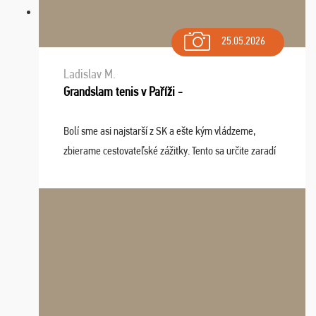
25.05.2026
Ladislav M.
Grandslam tenis v Paříži -
Bolí sme asi najstarší z SK a ešte kým vládzeme,
zbierame cestovateľské zážitky. Tento sa určite zaradí
do top desiatky a na popredné miesto vďaka prajnosti
osudu - pohodový šefík Meďo, dobrá parti ...