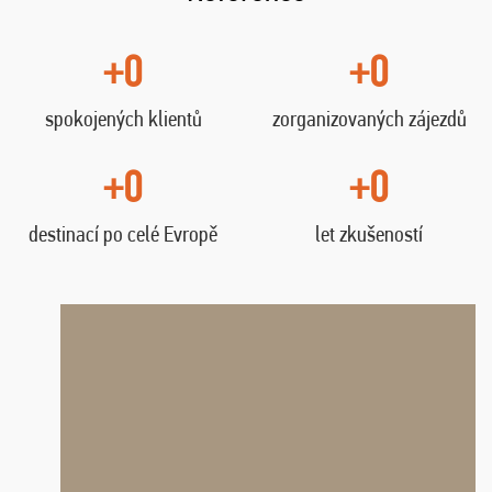
+0
+0
spokojených klientů
zorganizovaných zájezdů
+0
+0
destinací po celé Evropě
let zkušeností