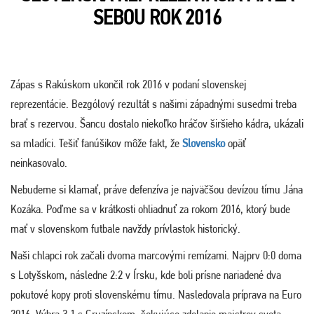
SEBOU ROK 2016
Zápas s Rakúskom ukončil rok 2016 v podaní slovenskej
reprezentácie. Bezgólový rezultát s našimi západnými susedmi treba
brať s rezervou. Šancu dostalo niekoľko hráčov širšieho kádra, ukázali
sa mladíci. Tešiť fanúšikov môže fakt, že
Slovensko
opäť
neinkasovalo.
Nebudeme si klamať, práve defenzíva je najväčšou devízou tímu Jána
Kozáka. Poďme sa v krátkosti ohliadnuť za rokom 2016, ktorý bude
mať v slovenskom futbale navždy prívlastok historický.
Naši chlapci rok začali dvoma marcovými remízami. Najprv 0:0 doma
s Lotyšskom, následne 2:2 v Írsku, kde boli prísne nariadené dva
pokutové kopy proti slovenskému tímu. Nasledovala príprava na Euro