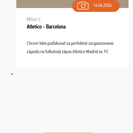
14.04.2026
Milan L.
Atletico - Barcelona
Chcem Vám poďakovať za perfektné zorganizovanie
zájazdu na futbalový zápas Atletico Madrid vs. FC
Barcelona. Všetko prebehlo absolútne bezchybne a
najviac oceňujeme vynikajúce vstupenky. Sedeli sme ...