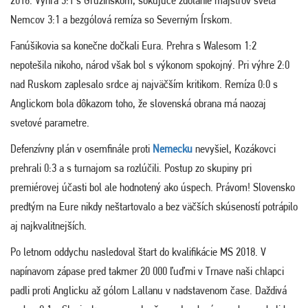
2016. Výhra 3:1 s Gruzínskom, šokujúce zdolanie majstrov sveta
Nemcov 3:1 a bezgólová remíza so Severným Írskom.
Fanúšikovia sa konečne dočkali Eura. Prehra s Walesom 1:2
nepotešila nikoho, národ však bol s výkonom spokojný. Pri výhre 2:0
nad Ruskom zaplesalo srdce aj najväčším kritikom. Remíza 0:0 s
Anglickom bola dôkazom toho, že slovenská obrana má naozaj
svetové parametre.
Defenzívny plán v osemfinále proti
Nemecku
nevyšiel, Kozákovci
prehrali 0:3 a s turnajom sa rozlúčili. Postup zo skupiny pri
premiérovej účasti bol ale hodnotený ako úspech. Právom! Slovensko
predtým na Eure nikdy neštartovalo a bez väčších skúseností potrápilo
aj najkvalitnejších.
Po letnom oddychu nasledoval štart do kvalifikácie MS 2018. V
napínavom zápase pred takmer 20 000 ľuďmi v Trnave naši chlapci
padli proti Anglicku až gólom Lallanu v nadstavenom čase. Daždivá