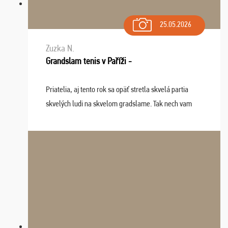
25.05.2026
Zuzka N.
Grandslam tenis v Paříži -
Priatelia, aj tento rok sa opäť stretla skvelá partia
skvelých ludi na skvelom gradslame. Tak nech vam
tieto zážitky ostanú krásnou spomienkou a naladením
sa na budúci rok. Prajem vam este veľa ta ...