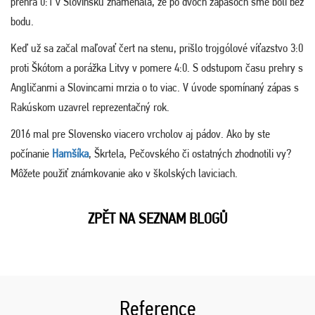
prehra 0:1 v Slovinsku znamenala, že po dvoch zápasoch sme boli bez
bodu.
Keď už sa začal maľovať čert na stenu, prišlo trojgólové víťazstvo 3:0
proti Škótom a porážka Litvy v pomere 4:0. S odstupom času prehry s
Angličanmi a Slovincami mrzia o to viac. V úvode spomínaný zápas s
Rakúskom uzavrel reprezentačný rok.
2016 mal pre Slovensko viacero vrcholov aj pádov. Ako by ste
počínanie
Hamšíka
, Škrtela, Pečovského či ostatných zhodnotili vy?
Môžete použiť známkovanie ako v školských laviciach.
ZPĚT NA SEZNAM BLOGŮ
Reference