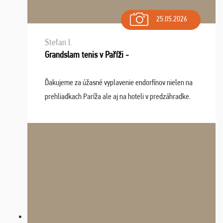
25.05.2026
Stefan I.
Grandslam tenis v Paříži -
Ďakujeme za úžasné vyplavenie endorfínov nielen na
prehliadkach Paríža ale aj na hoteli v predzáhradke.
Zišla sa tam skvelá partia ľudí a dlho budeme na Vás
spomínať a zväžujeme repete budúci rok : ...