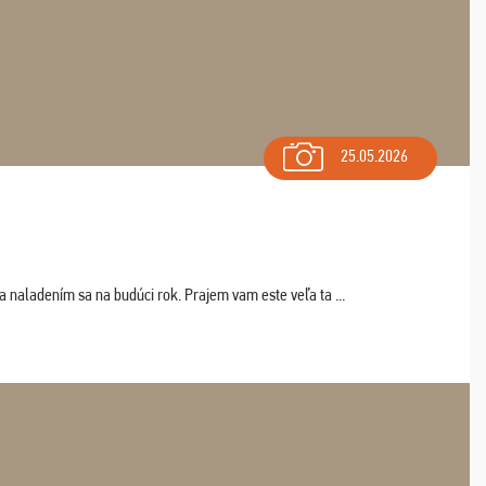
25.05.2026
a naladením sa na budúci rok. Prajem vam este veľa ta ...