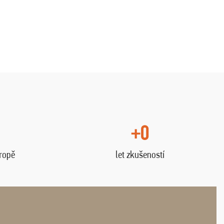
+0
vropě
let zkušeností