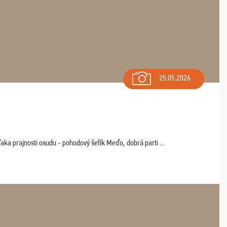
25.05.2026
aka prajnosti osudu - pohodový šefík Meďo, dobrá parti ...