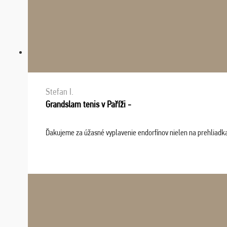
Stefan I.
Grandslam tenis v Paříži -
Ďakujeme za úžasné vyplavenie endorfínov nielen na prehliadkach