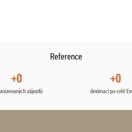
Reference
+0
+0
anizovaných zájezdů
destinací po celé E