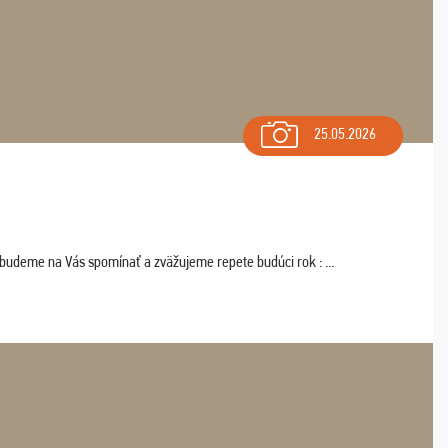
25.05.2026
 budeme na Vás spomínať a zväžujeme repete budúci rok : ...