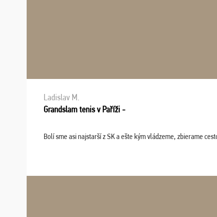
Ladislav M.
Grandslam tenis v Paříži -
Bolí sme asi najstarší z SK a ešte kým vládzeme, zbierame cesto