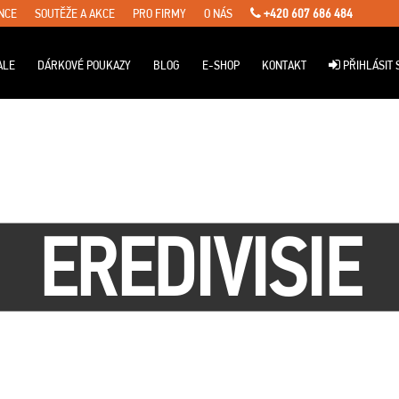
NCE
SOUTĚŽE A AKCE
PRO FIRMY
O NÁS
+420 607 686 484
ALE
DÁRKOVÉ POUKAZY
BLOG
E-SHOP
KONTAKT
PŘIHLÁSIT 
EREDIVISIE