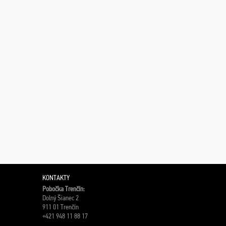
KONTAKTY
Pobočka Trenčín:
Dolný Šianec 2
911 01 Trenčín
+421 948 11 88 17