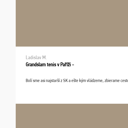
Ladislav M.
Grandslam tenis v Paříži -
Bolí sme asi najstarší z SK a ešte kým vládzeme, zbierame cesto