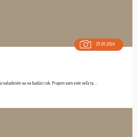
25.05.2026
a naladením sa na budúci rok. Prajem vam este veľa ta ...