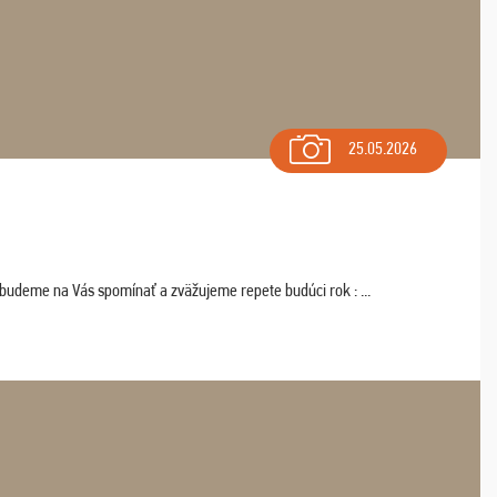
25.05.2026
 budeme na Vás spomínať a zväžujeme repete budúci rok : ...