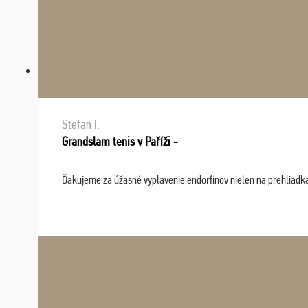
Stefan I.
Grandslam tenis v Paříži -
Ďakujeme za úžasné vyplavenie endorfínov nielen na prehliadkach