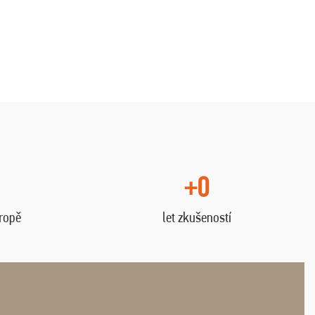
+0
vropě
let zkušeností