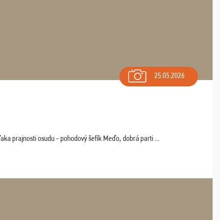
25.05.2026
aka prajnosti osudu - pohodový šefík Meďo, dobrá parti ...