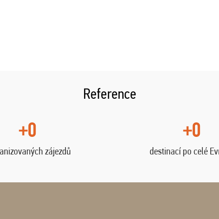
Reference
+0
+0
anizovaných zájezdů
destinací po celé E