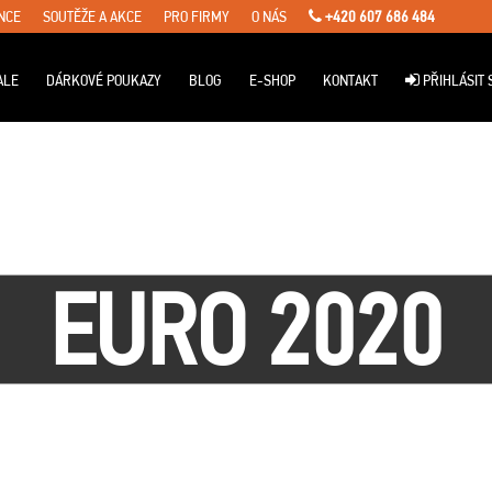
NCE
SOUTĚŽE A AKCE
PRO FIRMY
O NÁS
+420 607 686 484
ALE
DÁRKOVÉ POUKAZY
BLOG
E-SHOP
KONTAKT
PŘIHLÁSIT 
EURO 2020