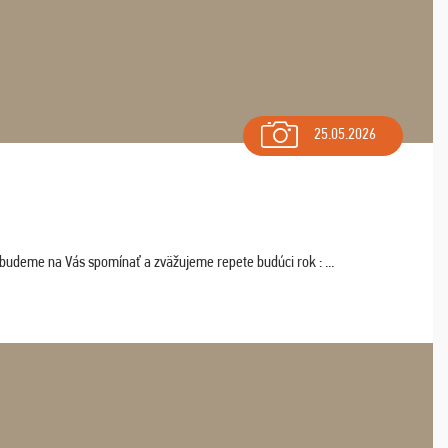
25.05.2026
 budeme na Vás spomínať a zväžujeme repete budúci rok : ...