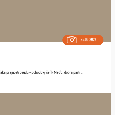
25.05.2026
aka prajnosti osudu - pohodový šefík Meďo, dobrá parti ...