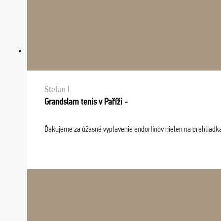
Stefan I.
Grandslam tenis v Paříži -
Ďakujeme za úžasné vyplavenie endorfínov nielen na prehliadkach