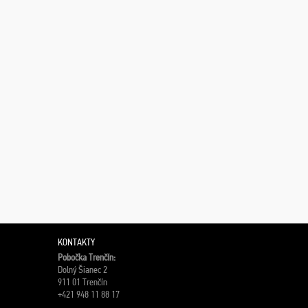
KONTAKTY
Pobočka Trenčín:
Dolný Šianec 2
911 01 Trenčín
+421 948 11 88 17