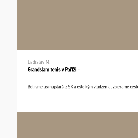
Ladislav M.
Grandslam tenis v Paříži -
Bolí sme asi najstarší z SK a ešte kým vládzeme, zbierame cesto