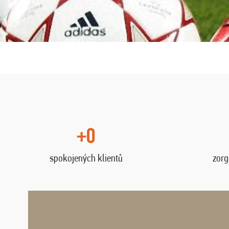
+0
spokojených klientů
zorg