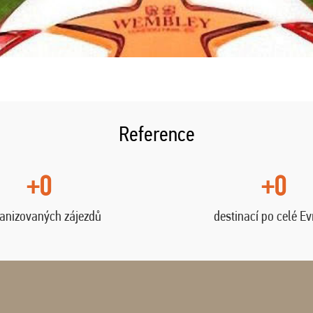
Reference
+0
+0
anizovaných zájezdů
destinací po celé E