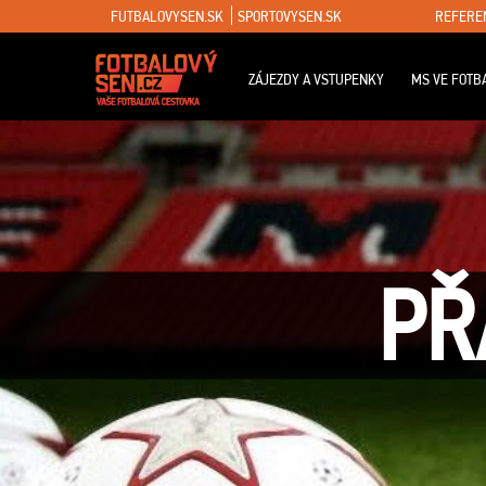
FUTBALOVYSEN.SK
SPORTOVYSEN.SK
REFERE
ZÁJEZDY A VSTUPENKY
MS VE FOTB
PŘ