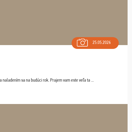
25.05.2026
a naladením sa na budúci rok. Prajem vam este veľa ta ...