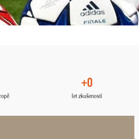
+0
vropě
let zkušeností