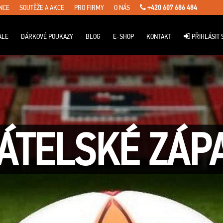
NCE
SOUTĚŽE A AKCE
PRO FIRMY
O NÁS
+420 607 686 484
ALE
DÁRKOVÉ POUKAZY
BLOG
E-SHOP
KONTAKT
PŘIHLÁSIT 
ÁTELSKÉ ZÁP