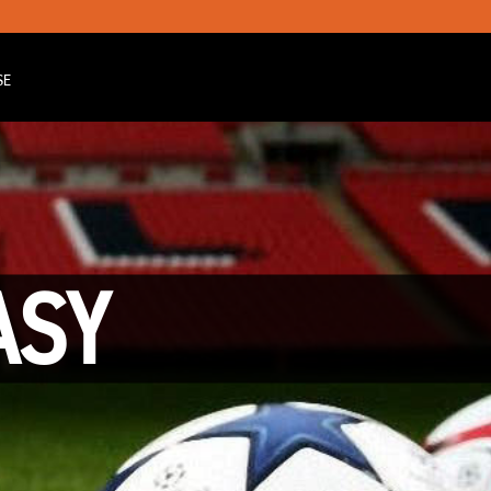
SE
ASY