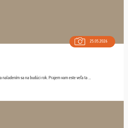
25.05.2026
a naladením sa na budúci rok. Prajem vam este veľa ta ...