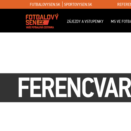
FUTBALOVYSEN.SK
SPORTOVYSEN.SK
REFERE
ZÁJEZDY A VSTUPENKY
MS VE FOTB
FERENCVAR