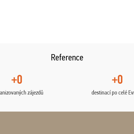
Reference
+0
+0
anizovaných zájezdů
destinací po celé E