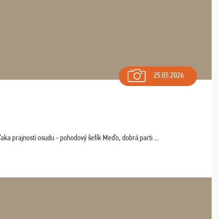
25.05.2026
aka prajnosti osudu - pohodový šefík Meďo, dobrá parti ...