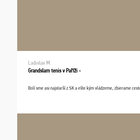
Ladislav M.
Grandslam tenis v Paříži -
Bolí sme asi najstarší z SK a ešte kým vládzeme, zbierame cesto