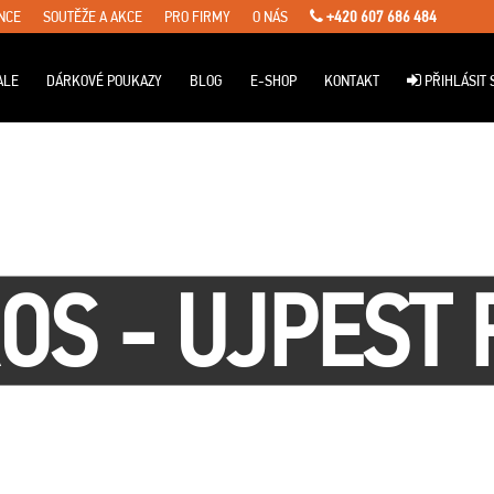
NCE
SOUTĚŽE A AKCE
PRO FIRMY
O NÁS
+420 607 686 484
ALE
DÁRKOVÉ POUKAZY
BLOG
E-SHOP
KONTAKT
PŘIHLÁSIT 
OS - UJPEST 