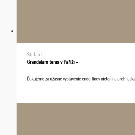
Stefan I.
Grandslam tenis v Paříži -
Ďakujeme za úžasné vyplavenie endorfínov nielen na prehliadkach