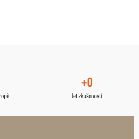
+0
vropě
let zkušeností