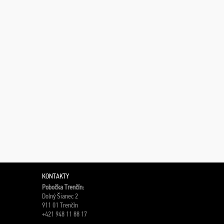
KONTAKTY
Pobočka Trenčín:
Dolný Šianec 2
911 01 Trenčín
+421 948 11 88 17