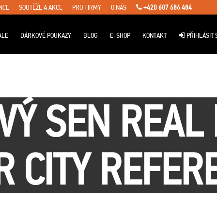
NCE
SOUTĚŽE A AKCE
PRO FIRMY
O NÁS
+420 607 686 484
ALE
DÁRKOVÉ POUKAZY
BLOG
E-SHOP
KONTAKT
PŘIHLÁSIT 
VÝ SEN REAL 
 CITY REFER