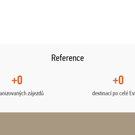
Reference
+0
+0
anizovaných zájezdů
destinací po celé E