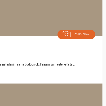
25.05.2026
a naladením sa na budúci rok. Prajem vam este veľa ta ...