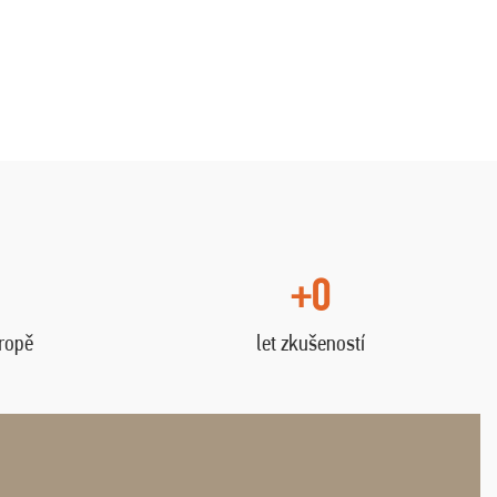
+0
vropě
let zkušeností