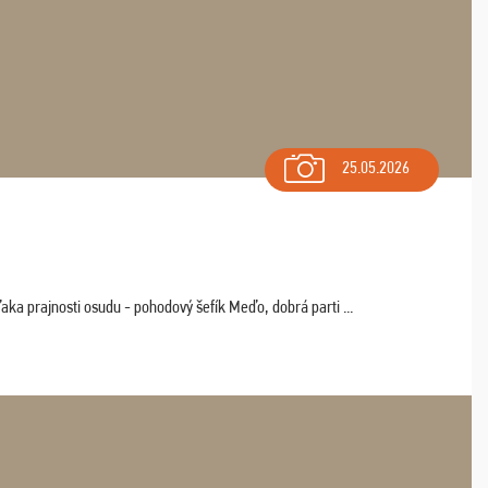
25.05.2026
aka prajnosti osudu - pohodový šefík Meďo, dobrá parti ...