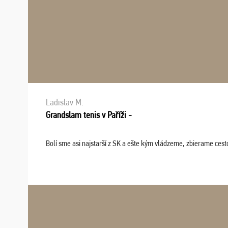
Ladislav M.
Grandslam tenis v Paříži -
Bolí sme asi najstarší z SK a ešte kým vládzeme, zbierame cesto