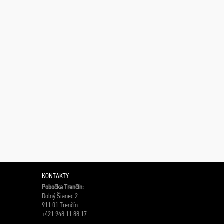
KONTAKTY
Pobočka Trenčín:
Dolný Šianec 2
911 01 Trenčín
+421 948 11 88 17