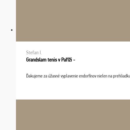
Stefan I.
Grandslam tenis v Paříži -
Ďakujeme za úžasné vyplavenie endorfínov nielen na prehliadkach