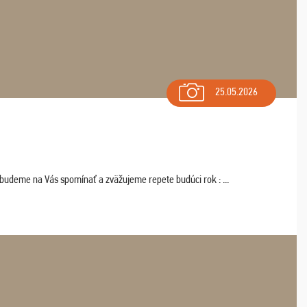
25.05.2026
 budeme na Vás spomínať a zväžujeme repete budúci rok : ...