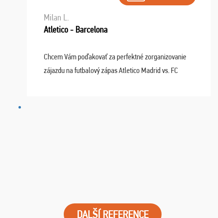
Milan L.
Atletico - Barcelona
Chcem Vám poďakovať za perfektné zorganizovanie
zájazdu na futbalový zápas Atletico Madrid vs. FC
Barcelona. Všetko prebehlo absolútne bezchybne a
najviac oceňujeme vynikajúce vstupenky. Sedeli sme ...
DALŠÍ REFERENCE