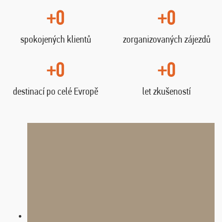
+0
+0
spokojených klientů
zorganizovaných zájezdů
+0
+0
destinací po celé Evropě
let zkušeností