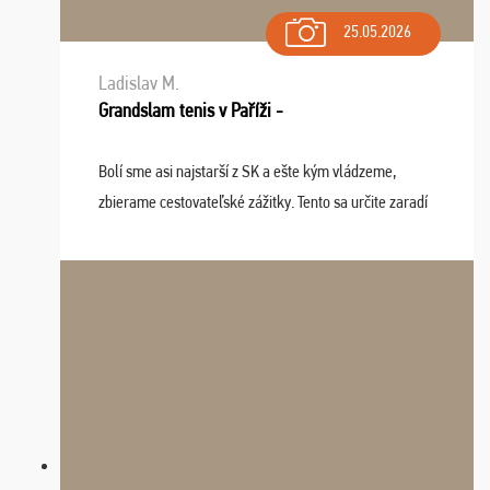
25.05.2026
Ladislav M.
Grandslam tenis v Paříži -
Bolí sme asi najstarší z SK a ešte kým vládzeme,
zbierame cestovateľské zážitky. Tento sa určite zaradí
do top desiatky a na popredné miesto vďaka prajnosti
osudu - pohodový šefík Meďo, dobrá parti ...