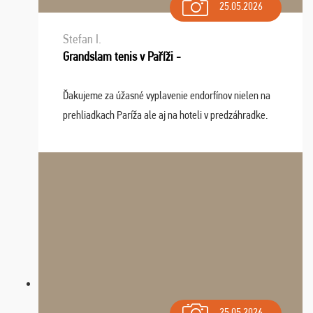
25.05.2026
Stefan I.
Grandslam tenis v Paříži -
Ďakujeme za úžasné vyplavenie endorfínov nielen na
prehliadkach Paríža ale aj na hoteli v predzáhradke.
Zišla sa tam skvelá partia ľudí a dlho budeme na Vás
spomínať a zväžujeme repete budúci rok : ...
25.05.2026