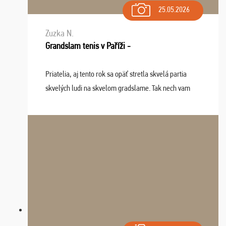
25.05.2026
Zuzka N.
Grandslam tenis v Paříži -
Priatelia, aj tento rok sa opäť stretla skvelá partia
skvelých ludi na skvelom gradslame. Tak nech vam
tieto zážitky ostanú krásnou spomienkou a naladením
sa na budúci rok. Prajem vam este veľa ta ...