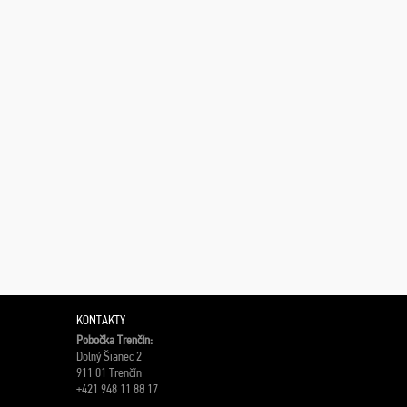
KONTAKTY
Pobočka Trenčín:
Dolný Šianec 2
911 01 Trenčín
+421 948 11 88 17