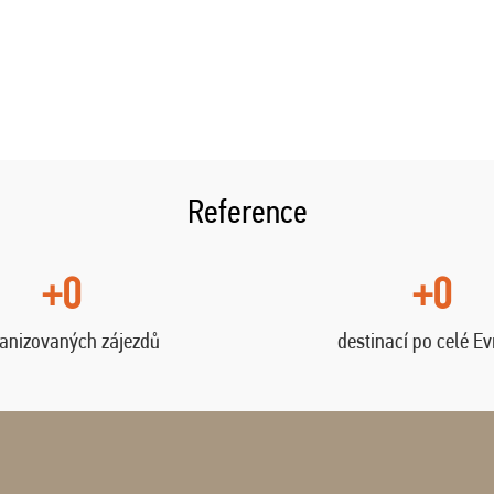
Reference
+0
+0
anizovaných zájezdů
destinací po celé E