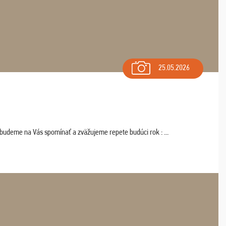
25.05.2026
 budeme na Vás spomínať a zväžujeme repete budúci rok : ...