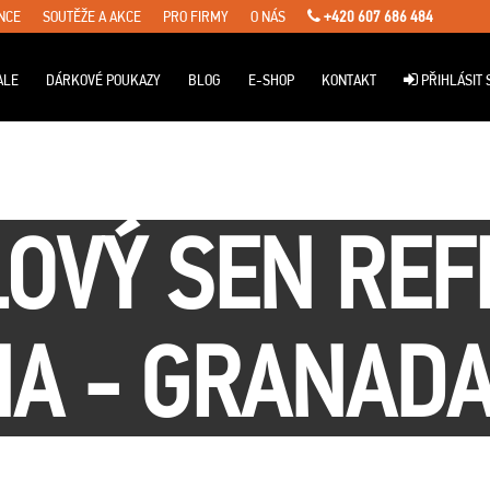
NCE
SOUTĚŽE A AKCE
PRO FIRMY
O NÁS
+420 607 686 484
ALE
DÁRKOVÉ POUKAZY
BLOG
E-SHOP
KONTAKT
PŘIHLÁSIT 
OVÝ SEN RE
A - GRANADA