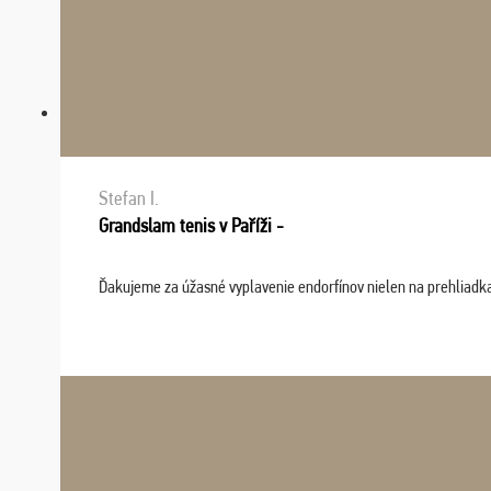
Stefan I.
Grandslam tenis v Paříži -
Ďakujeme za úžasné vyplavenie endorfínov nielen na prehliadkach