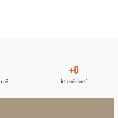
+0
vropě
let zkušeností