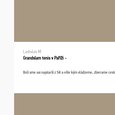
Ladislav M.
Grandslam tenis v Paříži -
Bolí sme asi najstarší z SK a ešte kým vládzeme, zbierame cesto