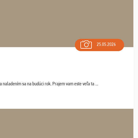
25.05.2026
a naladením sa na budúci rok. Prajem vam este veľa ta ...