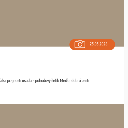
25.05.2026
aka prajnosti osudu - pohodový šefík Meďo, dobrá parti ...