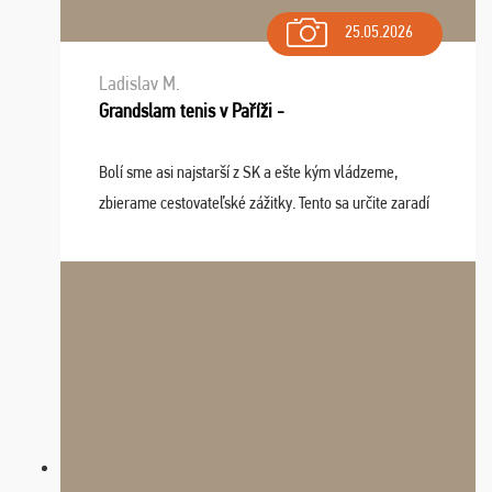
25.05.2026
Ladislav M.
Grandslam tenis v Paříži -
Bolí sme asi najstarší z SK a ešte kým vládzeme,
zbierame cestovateľské zážitky. Tento sa určite zaradí
do top desiatky a na popredné miesto vďaka prajnosti
osudu - pohodový šefík Meďo, dobrá parti ...