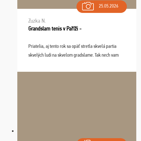
25.05.2026
Zuzka N.
Grandslam tenis v Paříži -
Priatelia, aj tento rok sa opäť stretla skvelá partia
skvelých ludi na skvelom gradslame. Tak nech vam
tieto zážitky ostanú krásnou spomienkou a naladením
sa na budúci rok. Prajem vam este veľa ta ...