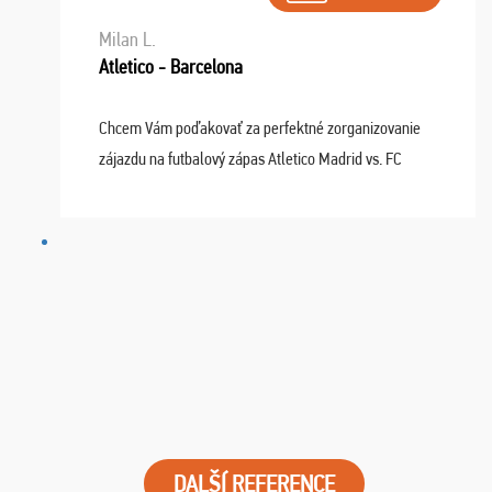
Milan L.
Atletico - Barcelona
Chcem Vám poďakovať za perfektné zorganizovanie
zájazdu na futbalový zápas Atletico Madrid vs. FC
Barcelona. Všetko prebehlo absolútne bezchybne a
najviac oceňujeme vynikajúce vstupenky. Sedeli sme ...
DALŠÍ REFERENCE