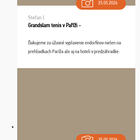
25.05.2026
Stefan I.
Grandslam tenis v Paříži -
Ďakujeme za úžasné vyplavenie endorfínov nielen na
prehliadkach Paríža ale aj na hoteli v predzáhradke.
Zišla sa tam skvelá partia ľudí a dlho budeme na Vás
spomínať a zväžujeme repete budúci rok : ...
25.05.2026