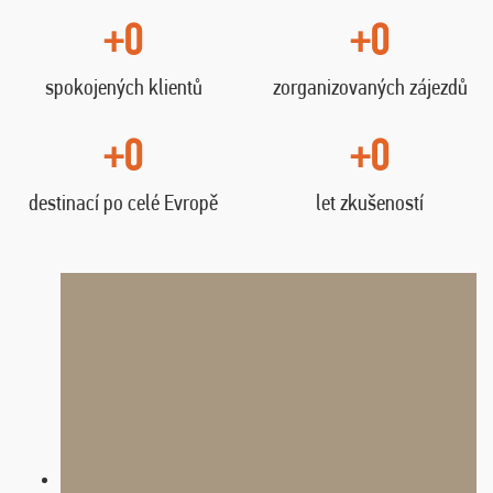
+0
+0
spokojených klientů
zorganizovaných zájezdů
+0
+0
destinací po celé Evropě
let zkušeností