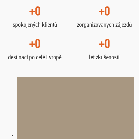
+0
+0
spokojených klientů
zorganizovaných zájezdů
+0
+0
destinací po celé Evropě
let zkušeností