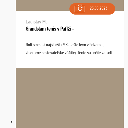
25.05.2026
Ladislav M.
Grandslam tenis v Paříži -
Bolí sme asi najstarší z SK a ešte kým vládzeme,
zbierame cestovateľské zážitky. Tento sa určite zaradí
do top desiatky a na popredné miesto vďaka prajnosti
osudu - pohodový šefík Meďo, dobrá parti ...