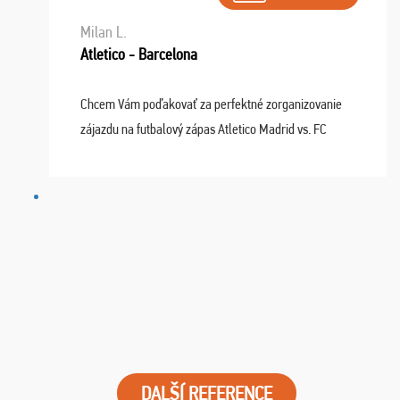
Milan L.
Atletico - Barcelona
Chcem Vám poďakovať za perfektné zorganizovanie
zájazdu na futbalový zápas Atletico Madrid vs. FC
Barcelona. Všetko prebehlo absolútne bezchybne a
najviac oceňujeme vynikajúce vstupenky. Sedeli sme ...
DALŠÍ REFERENCE