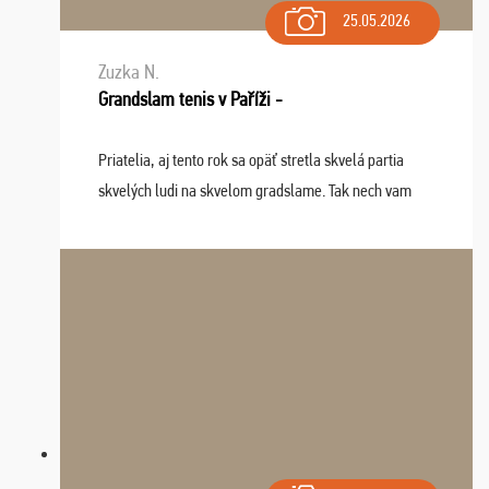
25.05.2026
Zuzka N.
Grandslam tenis v Paříži -
Priatelia, aj tento rok sa opäť stretla skvelá partia
skvelých ludi na skvelom gradslame. Tak nech vam
tieto zážitky ostanú krásnou spomienkou a naladením
sa na budúci rok. Prajem vam este veľa ta ...