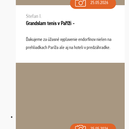
25.05.2026
Stefan I.
Grandslam tenis v Paříži -
Ďakujeme za úžasné vyplavenie endorfínov nielen na
prehliadkach Paríža ale aj na hoteli v predzáhradke.
Zišla sa tam skvelá partia ľudí a dlho budeme na Vás
spomínať a zväžujeme repete budúci rok : ...
25.05.2026