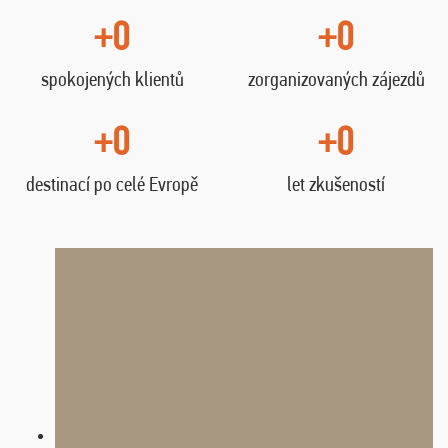
+0
+0
spokojených klientů
zorganizovaných zájezdů
+0
+0
destinací po celé Evropě
let zkušeností