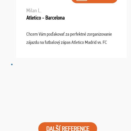
Milan L.
Atletico - Barcelona
Chcem Vám poďakovať za perfektné zorganizovanie
zájazdu na futbalový zápas Atletico Madrid vs. FC
Barcelona. Všetko prebehlo absolútne bezchybne a
najviac oceňujeme vynikajúce vstupenky. Sedeli sme ...
DALŠÍ REFERENCE