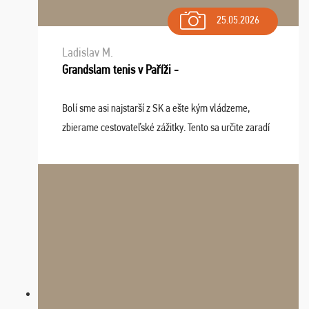
25.05.2026
Ladislav M.
Grandslam tenis v Paříži -
Bolí sme asi najstarší z SK a ešte kým vládzeme,
zbierame cestovateľské zážitky. Tento sa určite zaradí
do top desiatky a na popredné miesto vďaka prajnosti
osudu - pohodový šefík Meďo, dobrá parti ...