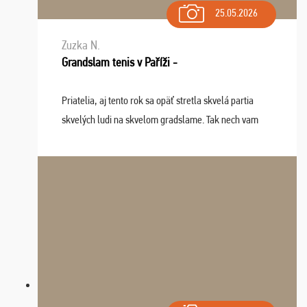
25.05.2026
Zuzka N.
Grandslam tenis v Paříži -
Priatelia, aj tento rok sa opäť stretla skvelá partia
skvelých ludi na skvelom gradslame. Tak nech vam
tieto zážitky ostanú krásnou spomienkou a naladením
sa na budúci rok. Prajem vam este veľa ta ...