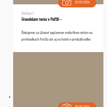
25.05.2026
Stefan I.
Grandslam tenis v Paříži -
Ďakujeme za úžasné vyplavenie endorfínov nielen na
prehliadkach Paríža ale aj na hoteli v predzáhradke.
Zišla sa tam skvelá partia ľudí a dlho budeme na Vás
spomínať a zväžujeme repete budúci rok : ...
25.05.2026