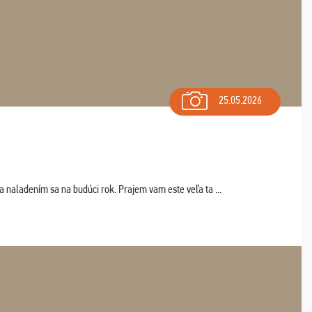
25.05.2026
a naladením sa na budúci rok. Prajem vam este veľa ta ...