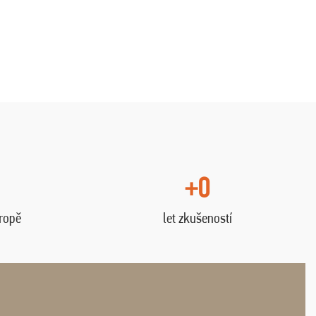
+0
vropě
let zkušeností