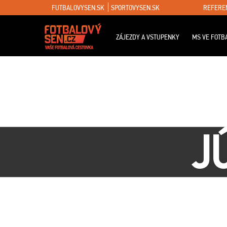
FUTBALOVYSEN.SK
SPORTOVYSEN.SK
REFERE
ZÁJEZDY A VSTUPENKY
MS VE FOTB
J