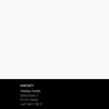
KONTAKTY
Pobočka Trenčín:
Dolný Šianec 2
911 01 Trenčín
+421 948 11 88 17