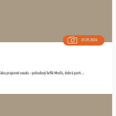
25.05.2026
aka prajnosti osudu - pohodový šefík Meďo, dobrá parti ...