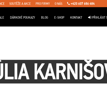
NCE
SOUTĚŽE A AKCE
PRO FIRMY
O NÁS
+420 607 686 484
ALE
DÁRKOVÉ POUKAZY
BLOG
E-SHOP
KONTAKT
PŘIHLÁSIT 
ÚLIA KARNIŠO