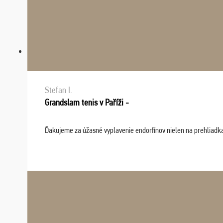
Stefan I.
Grandslam tenis v Paříži -
Ďakujeme za úžasné vyplavenie endorfínov nielen na prehliadkach