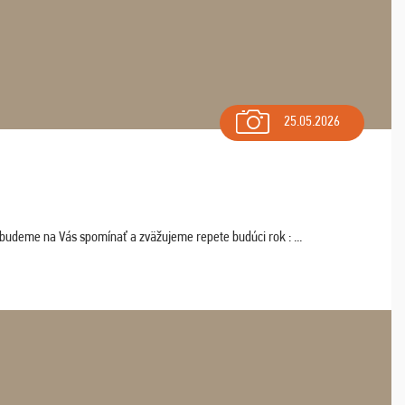
25.05.2026
 budeme na Vás spomínať a zväžujeme repete budúci rok : ...