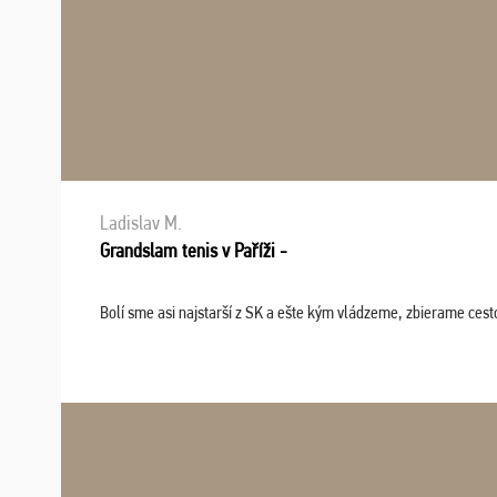
Ladislav M.
Grandslam tenis v Paříži -
Bolí sme asi najstarší z SK a ešte kým vládzeme, zbierame cesto