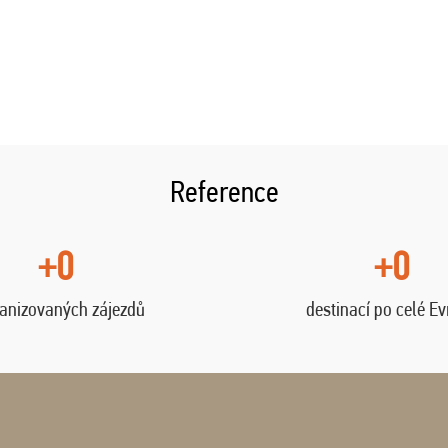
Reference
+0
+0
anizovaných zájezdů
destinací po celé E