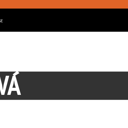
SE
VÁ