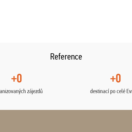
Reference
+0
+0
anizovaných zájezdů
destinací po celé E