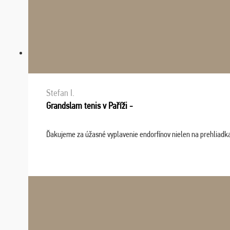
Stefan I.
Grandslam tenis v Paříži -
Ďakujeme za úžasné vyplavenie endorfínov nielen na prehliadkach