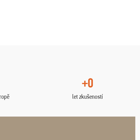
+0
vropě
let zkušeností