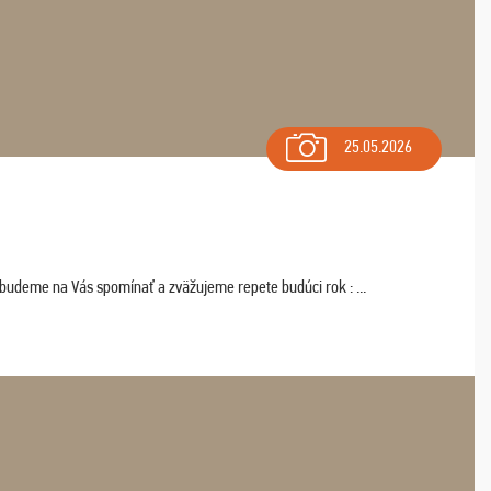
25.05.2026
 budeme na Vás spomínať a zväžujeme repete budúci rok : ...