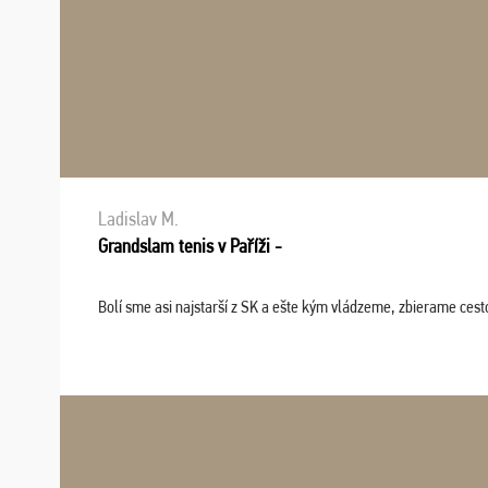
Ladislav M.
Grandslam tenis v Paříži -
Bolí sme asi najstarší z SK a ešte kým vládzeme, zbierame cesto