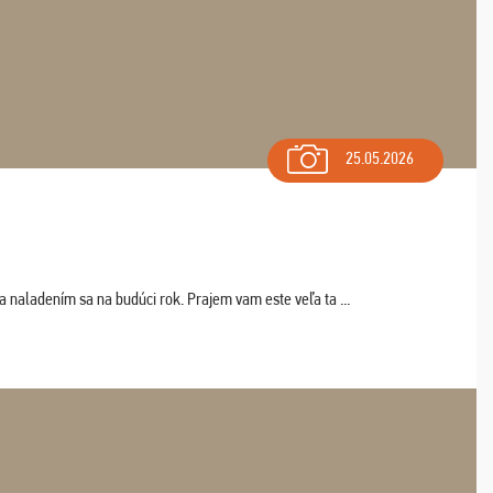
25.05.2026
a naladením sa na budúci rok. Prajem vam este veľa ta ...