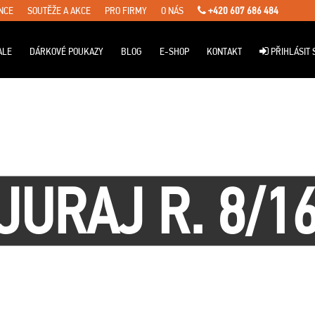
NCE
SOUTĚŽE A AKCE
PRO FIRMY
O NÁS
+420 607 686 484
ALE
DÁRKOVÉ POUKAZY
BLOG
E-SHOP
KONTAKT
PŘIHLÁSIT 
JURAJ R. 8/1