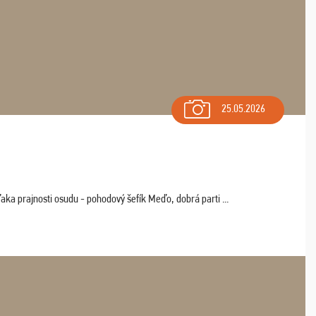
25.05.2026
aka prajnosti osudu - pohodový šefík Meďo, dobrá parti ...