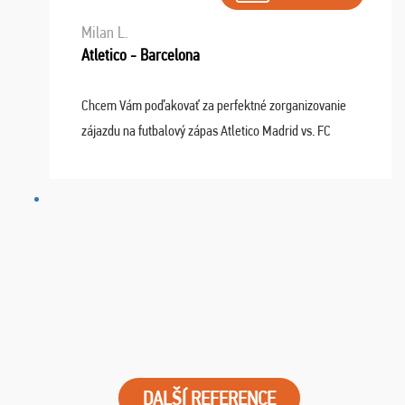
Milan L.
Atletico - Barcelona
Chcem Vám poďakovať za perfektné zorganizovanie
zájazdu na futbalový zápas Atletico Madrid vs. FC
Barcelona. Všetko prebehlo absolútne bezchybne a
najviac oceňujeme vynikajúce vstupenky. Sedeli sme ...
DALŠÍ REFERENCE