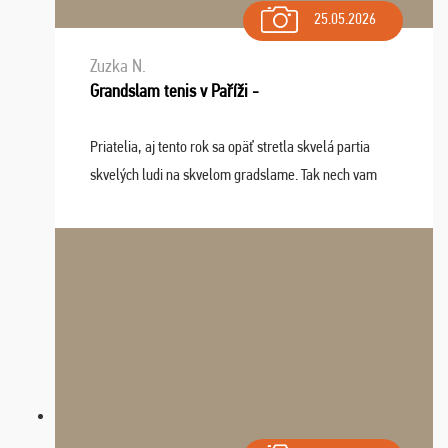
25.05.2026
Zuzka N.
Grandslam tenis v Paříži -
Priatelia, aj tento rok sa opäť stretla skvelá partia
skvelých ludi na skvelom gradslame. Tak nech vam
tieto zážitky ostanú krásnou spomienkou a naladením
sa na budúci rok. Prajem vam este veľa ta ...