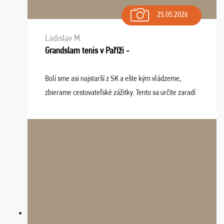
25.05.2026
Ladislav M.
Grandslam tenis v Paříži -
Bolí sme asi najstarší z SK a ešte kým vládzeme,
zbierame cestovateľské zážitky. Tento sa určite zaradí
do top desiatky a na popredné miesto vďaka prajnosti
osudu - pohodový šefík Meďo, dobrá parti ...