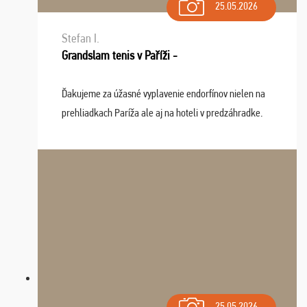
25.05.2026
Stefan I.
Grandslam tenis v Paříži -
Ďakujeme za úžasné vyplavenie endorfínov nielen na
prehliadkach Paríža ale aj na hoteli v predzáhradke.
Zišla sa tam skvelá partia ľudí a dlho budeme na Vás
spomínať a zväžujeme repete budúci rok : ...
25.05.2026