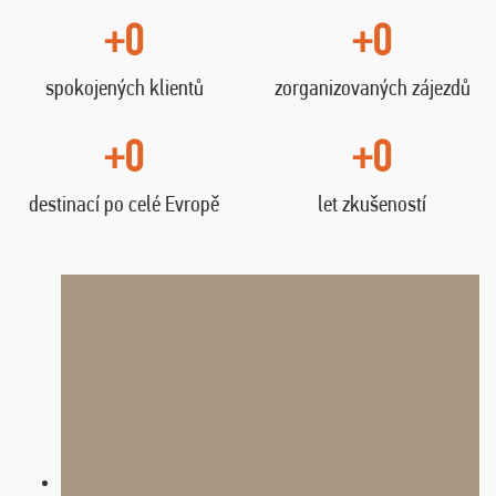
+0
+0
spokojených klientů
zorganizovaných zájezdů
+0
+0
destinací po celé Evropě
let zkušeností