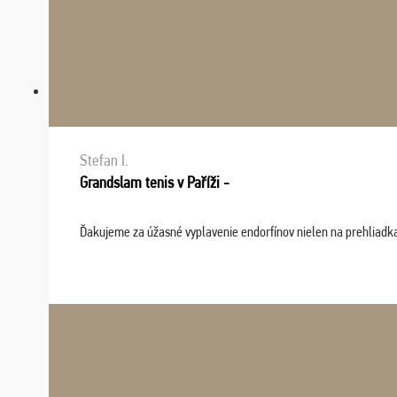
Stefan I.
Grandslam tenis v Paříži -
Ďakujeme za úžasné vyplavenie endorfínov nielen na prehliadkach