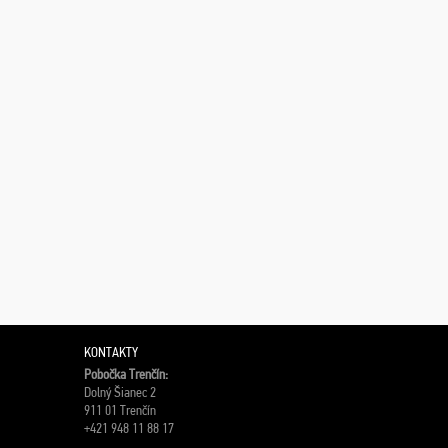
KONTAKTY
Pobočka Trenčín:
Dolný Šianec 2
911 01 Trenčín
+421 948 11 88 17