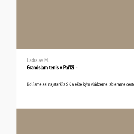
Ladislav M.
Grandslam tenis v Paříži -
Bolí sme asi najstarší z SK a ešte kým vládzeme, zbierame cesto