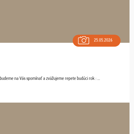
25.05.2026
 budeme na Vás spomínať a zväžujeme repete budúci rok : ...