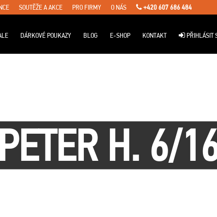
NCE
SOUTĚŽE A AKCE
PRO FIRMY
O NÁS
+420 607 686 484
ALE
DÁRKOVÉ POUKAZY
BLOG
E-SHOP
KONTAKT
PŘIHLÁSIT 
PETER H. 6/1