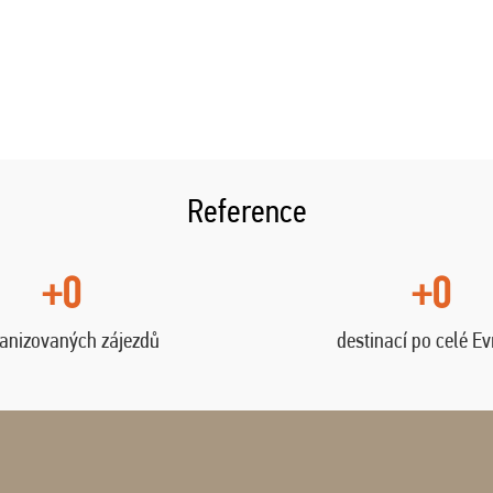
Reference
+0
+0
anizovaných zájezdů
destinací po celé E