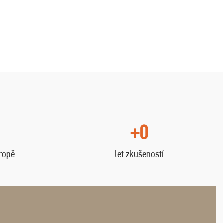
+0
vropě
let zkušeností