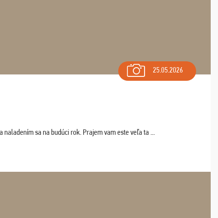
25.05.2026
a naladením sa na budúci rok. Prajem vam este veľa ta ...