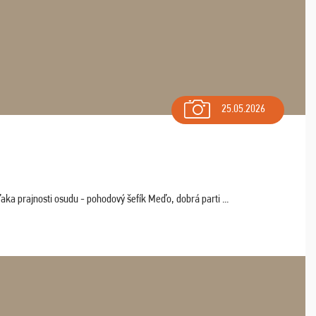
25.05.2026
aka prajnosti osudu - pohodový šefík Meďo, dobrá parti ...