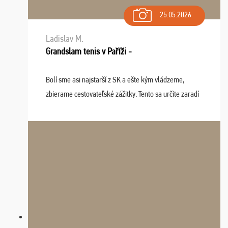
25.05.2026
Ladislav M.
Grandslam tenis v Paříži -
Bolí sme asi najstarší z SK a ešte kým vládzeme,
zbierame cestovateľské zážitky. Tento sa určite zaradí
do top desiatky a na popredné miesto vďaka prajnosti
osudu - pohodový šefík Meďo, dobrá parti ...