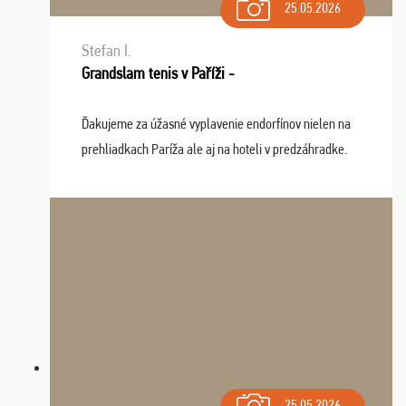
25.05.2026
Stefan I.
Grandslam tenis v Paříži -
Ďakujeme za úžasné vyplavenie endorfínov nielen na
prehliadkach Paríža ale aj na hoteli v predzáhradke.
Zišla sa tam skvelá partia ľudí a dlho budeme na Vás
spomínať a zväžujeme repete budúci rok : ...
25.05.2026