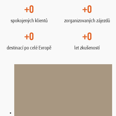
+0
+0
spokojených klientů
zorganizovaných zájezdů
+0
+0
destinací po celé Evropě
let zkušeností