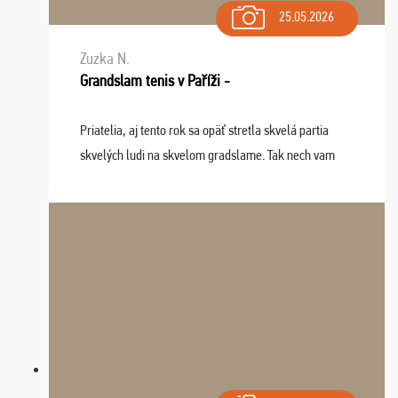
25.05.2026
Zuzka N.
Grandslam tenis v Paříži -
Priatelia, aj tento rok sa opäť stretla skvelá partia
skvelých ludi na skvelom gradslame. Tak nech vam
tieto zážitky ostanú krásnou spomienkou a naladením
sa na budúci rok. Prajem vam este veľa ta ...