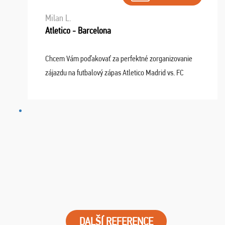
Milan L.
Atletico - Barcelona
Chcem Vám poďakovať za perfektné zorganizovanie
zájazdu na futbalový zápas Atletico Madrid vs. FC
Barcelona. Všetko prebehlo absolútne bezchybne a
najviac oceňujeme vynikajúce vstupenky. Sedeli sme ...
DALŠÍ REFERENCE