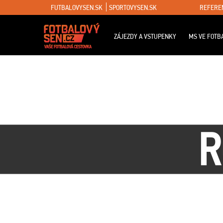
FUTBALOVYSEN.SK
SPORTOVYSEN.SK
REFERE
ZÁJEZDY A VSTUPENKY
MS VE FOTB
R