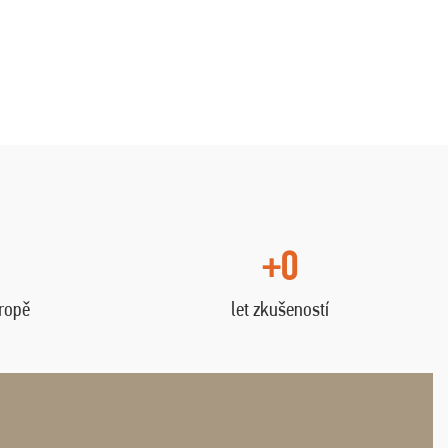
+0
vropě
let zkušeností