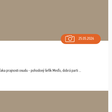
25.05.2026
aka prajnosti osudu - pohodový šefík Meďo, dobrá parti ...