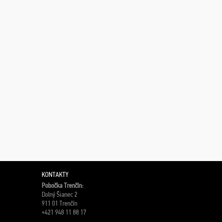
KONTAKTY
Pobočka Trenčín:
Dolný Šianec 2
911 01 Trenčín
+421 948 11 88 17