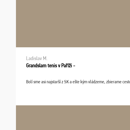
Ladislav M.
Grandslam tenis v Paříži -
Bolí sme asi najstarší z SK a ešte kým vládzeme, zbierame cesto