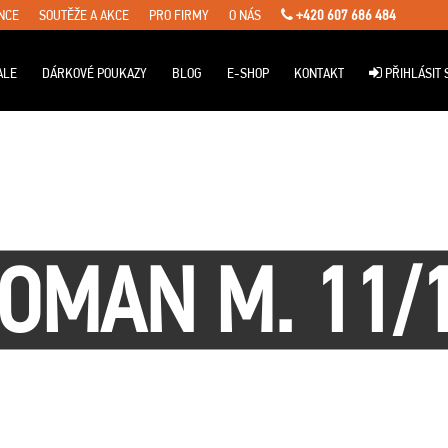
NCE
SOUTĚŽE A AKCE
PRO FIRMY
O NÁS
+420 607 686 484
ALE
DÁRKOVÉ POUKAZY
BLOG
E-SHOP
KONTAKT
PŘIHLÁSIT 
OMAN M. 11/