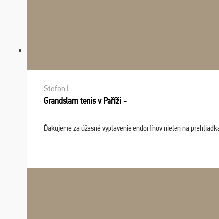
Stefan I.
Grandslam tenis v Paříži -
Ďakujeme za úžasné vyplavenie endorfínov nielen na prehliadkach