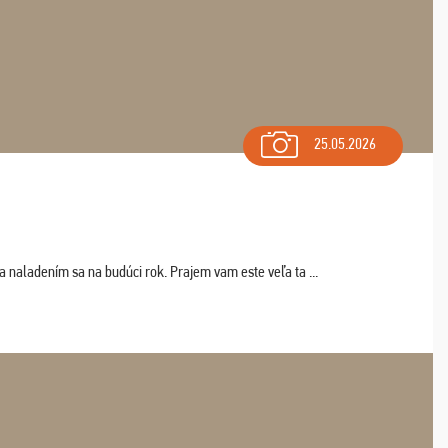
25.05.2026
a naladením sa na budúci rok. Prajem vam este veľa ta ...