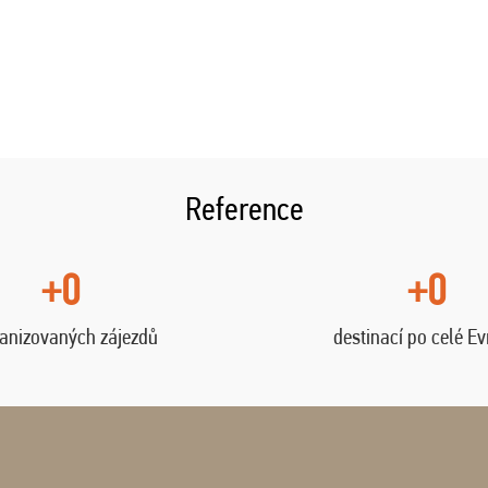
Reference
+0
+0
anizovaných zájezdů
destinací po celé E