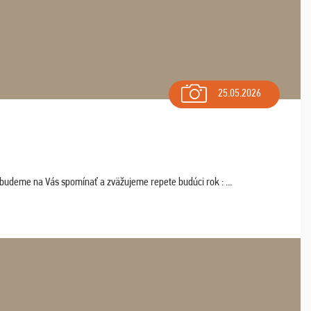
25.05.2026
 budeme na Vás spomínať a zväžujeme repete budúci rok : ...