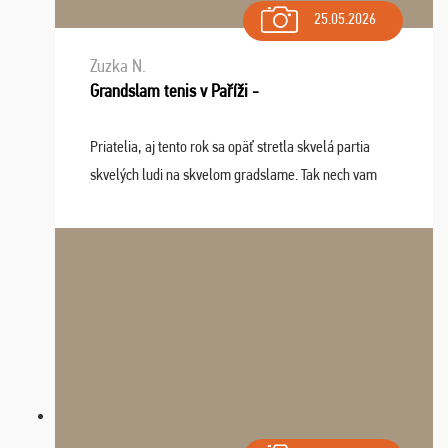
25.05.2026
Zuzka N.
Grandslam tenis v Paříži -
Priatelia, aj tento rok sa opäť stretla skvelá partia
skvelých ludi na skvelom gradslame. Tak nech vam
tieto zážitky ostanú krásnou spomienkou a naladením
sa na budúci rok. Prajem vam este veľa ta ...