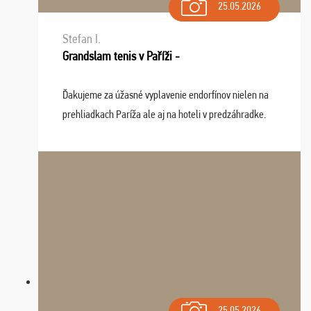
25.05.2026
Stefan I.
Grandslam tenis v Paříži -
Ďakujeme za úžasné vyplavenie endorfínov nielen na
prehliadkach Paríža ale aj na hoteli v predzáhradke.
Zišla sa tam skvelá partia ľudí a dlho budeme na Vás
spomínať a zväžujeme repete budúci rok : ...
25.05.2026