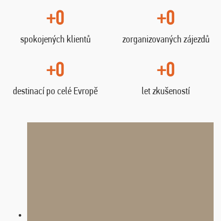
+0
+0
spokojených klientů
zorganizovaných zájezdů
+0
+0
destinací po celé Evropě
let zkušeností