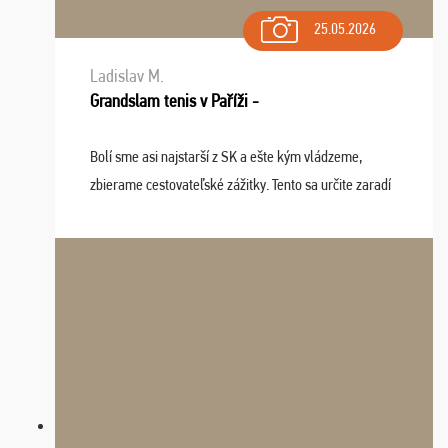
25.05.2026
Ladislav M.
Grandslam tenis v Paříži -
Bolí sme asi najstarší z SK a ešte kým vládzeme,
zbierame cestovateľské zážitky. Tento sa určite zaradí
do top desiatky a na popredné miesto vďaka prajnosti
osudu - pohodový šefík Meďo, dobrá parti ...