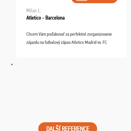
Milan L.
Atletico - Barcelona
Chcem Vám poďakovať za perfektné zorganizovanie
zájazdu na futbalový zápas Atletico Madrid vs. FC
Barcelona. Všetko prebehlo absolútne bezchybne a
najviac oceňujeme vynikajúce vstupenky. Sedeli sme ...
DALŠÍ REFERENCE