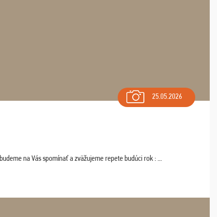
25.05.2026
 budeme na Vás spomínať a zväžujeme repete budúci rok : ...