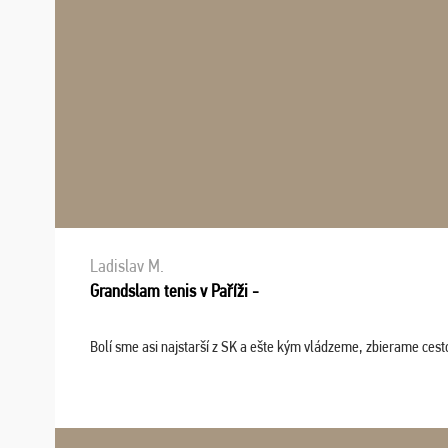
Ladislav M.
Grandslam tenis v Paříži -
Bolí sme asi najstarší z SK a ešte kým vládzeme, zbierame cesto