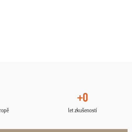
+0
vropě
let zkušeností