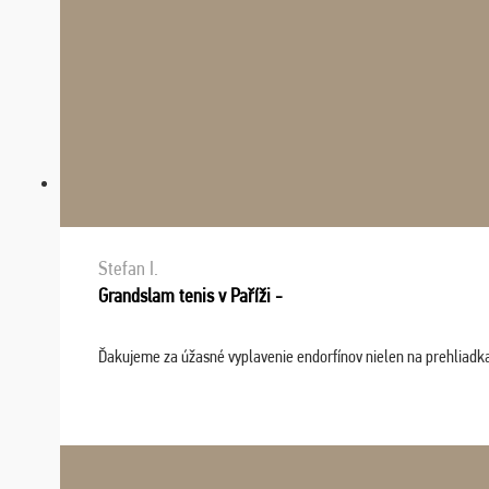
Stefan I.
Grandslam tenis v Paříži -
Ďakujeme za úžasné vyplavenie endorfínov nielen na prehliadkach