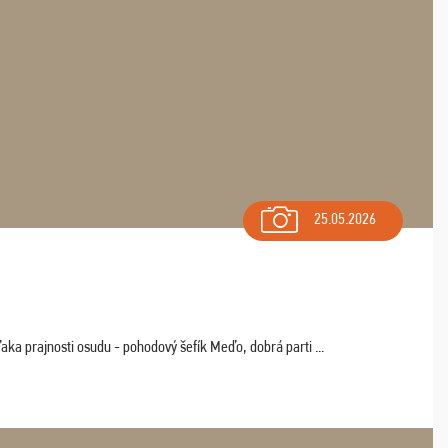
25.05.2026
aka prajnosti osudu - pohodový šefík Meďo, dobrá parti ...