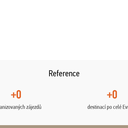
Reference
+0
+0
anizovaných zájezdů
destinací po celé E