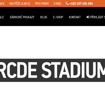
NCE
SOUTĚŽE A AKCE
PRO FIRMY
O NÁS
+420 607 686 484
ALE
DÁRKOVÉ POUKAZY
BLOG
E-SHOP
KONTAKT
PŘIHLÁSIT 
RCDE STADIU