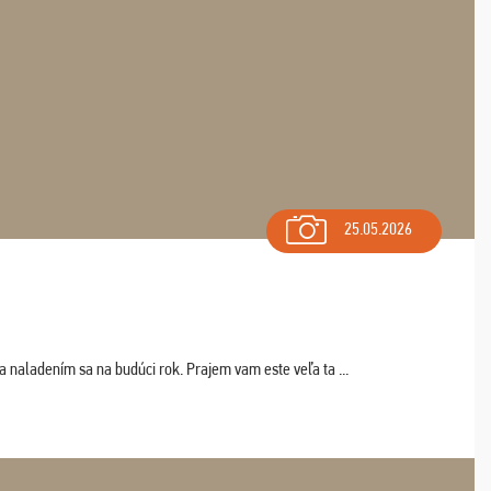
25.05.2026
a naladením sa na budúci rok. Prajem vam este veľa ta ...