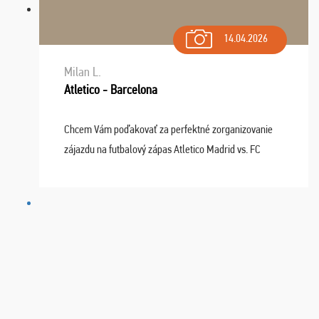
14.04.2026
Milan L.
Atletico - Barcelona
Chcem Vám poďakovať za perfektné zorganizovanie
zájazdu na futbalový zápas Atletico Madrid vs. FC
Barcelona. Všetko prebehlo absolútne bezchybne a
najviac oceňujeme vynikajúce vstupenky. Sedeli sme ...