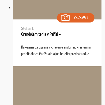
25.05.2026
Stefan I.
Grandslam tenis v Paříži -
Ďakujeme za úžasné vyplavenie endorfínov nielen na
prehliadkach Paríža ale aj na hoteli v predzáhradke.
Zišla sa tam skvelá partia ľudí a dlho budeme na Vás
spomínať a zväžujeme repete budúci rok : ...