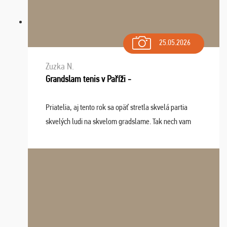
25.05.2026
Zuzka N.
Grandslam tenis v Paříži -
Priatelia, aj tento rok sa opäť stretla skvelá partia
skvelých ludi na skvelom gradslame. Tak nech vam
tieto zážitky ostanú krásnou spomienkou a naladením
sa na budúci rok. Prajem vam este veľa ta ...