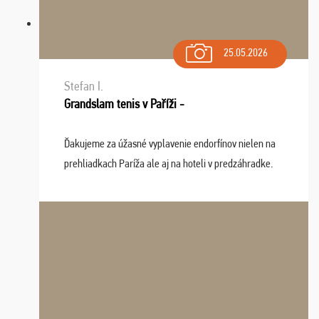
25.05.2026
Stefan I.
Grandslam tenis v Paříži -
Ďakujeme za úžasné vyplavenie endorfínov nielen na
prehliadkach Paríža ale aj na hoteli v predzáhradke.
Zišla sa tam skvelá partia ľudí a dlho budeme na Vás
spomínať a zväžujeme repete budúci rok : ...