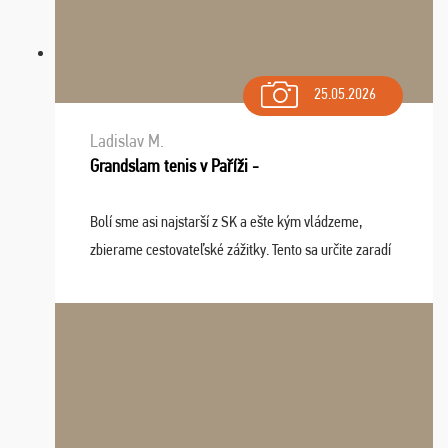
25.05.2026
Ladislav M.
Grandslam tenis v Paříži -
Bolí sme asi najstarší z SK a ešte kým vládzeme,
zbierame cestovateľské zážitky. Tento sa určite zaradí
do top desiatky a na popredné miesto vďaka prajnosti
osudu - pohodový šefík Meďo, dobrá parti ...