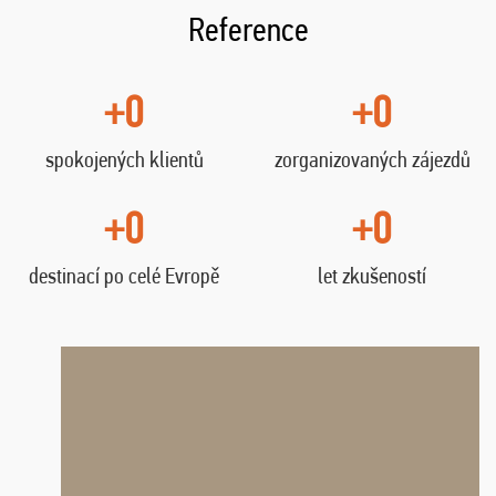
Reference
+0
+0
spokojených klientů
zorganizovaných zájezdů
+0
+0
destinací po celé Evropě
let zkušeností