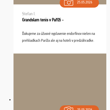
25.05.2026
Stefan I.
Grandslam tenis v Paříži -
Ďakujeme za úžasné vyplavenie endorfínov nielen na
prehliadkach Paríža ale aj na hoteli v predzáhradke.
Zišla sa tam skvelá partia ľudí a dlho budeme na Vás
spomínať a zväžujeme repete budúci rok : ...
25.05.2026