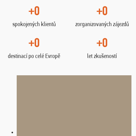
+0
+0
spokojených klientů
zorganizovaných zájezdů
+0
+0
destinací po celé Evropě
let zkušeností