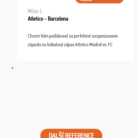
Milan L.
Atletico - Barcelona
Chcem Vám poďakovať za perfektné zorganizovanie
zájazdu na futbalový zápas Atletico Madrid vs. FC
Barcelona. Všetko prebehlo absolútne bezchybne a
najviac oceňujeme vynikajúce vstupenky. Sedeli sme ...
DALŠÍ REFERENCE