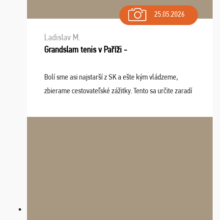
25.05.2026
Ladislav M.
Grandslam tenis v Paříži -
Bolí sme asi najstarší z SK a ešte kým vládzeme,
zbierame cestovateľské zážitky. Tento sa určite zaradí
do top desiatky a na popredné miesto vďaka prajnosti
osudu - pohodový šefík Meďo, dobrá parti ...