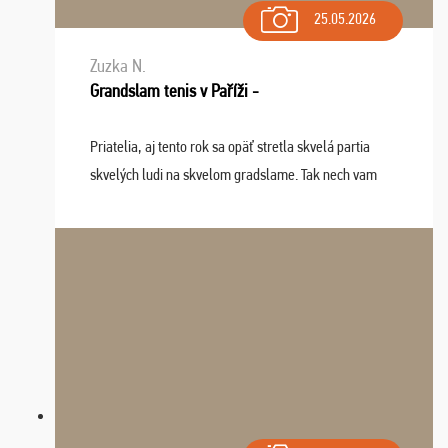
25.05.2026
Zuzka N.
Grandslam tenis v Paříži -
Priatelia, aj tento rok sa opäť stretla skvelá partia
skvelých ludi na skvelom gradslame. Tak nech vam
tieto zážitky ostanú krásnou spomienkou a naladením
sa na budúci rok. Prajem vam este veľa ta ...