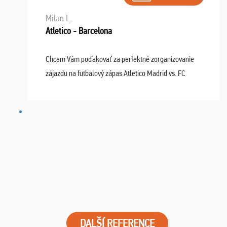
Milan L.
Atletico - Barcelona
Chcem Vám poďakovať za perfektné zorganizovanie
zájazdu na futbalový zápas Atletico Madrid vs. FC
Barcelona. Všetko prebehlo absolútne bezchybne a
najviac oceňujeme vynikajúce vstupenky. Sedeli sme ...
DALŠÍ REFERENCE