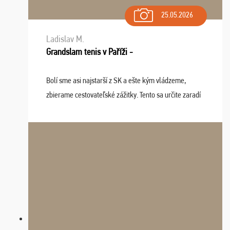
25.05.2026
Ladislav M.
Grandslam tenis v Paříži -
Bolí sme asi najstarší z SK a ešte kým vládzeme,
zbierame cestovateľské zážitky. Tento sa určite zaradí
do top desiatky a na popredné miesto vďaka prajnosti
osudu - pohodový šefík Meďo, dobrá parti ...