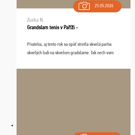
25.05.2026
Zuzka N.
Grandslam tenis v Paříži -
Priatelia, aj tento rok sa opäť stretla skvelá partia
skvelých ludi na skvelom gradslame. Tak nech vam
tieto zážitky ostanú krásnou spomienkou a naladením
sa na budúci rok. Prajem vam este veľa ta ...