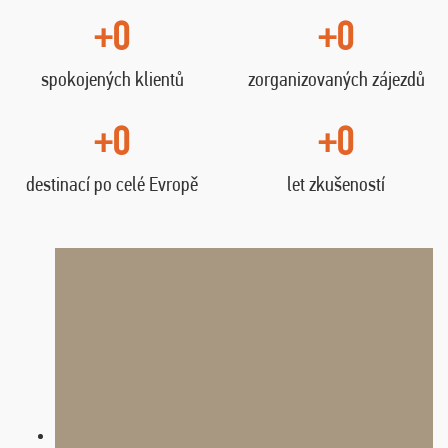
+0
+0
spokojených klientů
zorganizovaných zájezdů
+0
+0
destinací po celé Evropě
let zkušeností