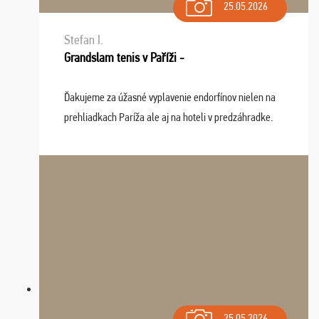
25.05.2026
Stefan I.
Grandslam tenis v Paříži -
Ďakujeme za úžasné vyplavenie endorfínov nielen na
prehliadkach Paríža ale aj na hoteli v predzáhradke.
Zišla sa tam skvelá partia ľudí a dlho budeme na Vás
spomínať a zväžujeme repete budúci rok : ...
25.05.2026