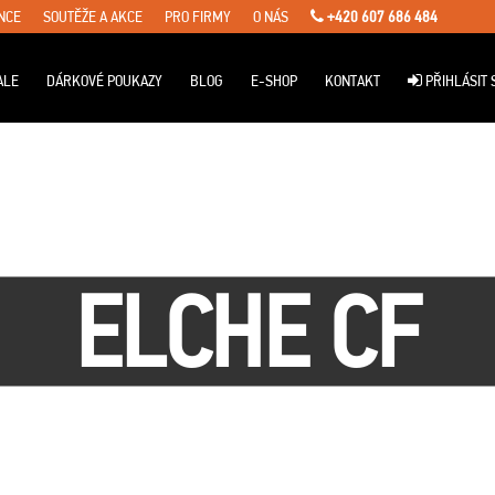
NCE
SOUTĚŽE A AKCE
PRO FIRMY
O NÁS
+420 607 686 484
ALE
DÁRKOVÉ POUKAZY
BLOG
E-SHOP
KONTAKT
PŘIHLÁSIT 
ELCHE CF