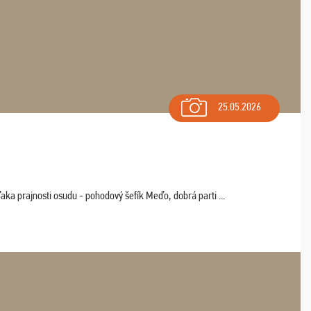
25.05.2026
aka prajnosti osudu - pohodový šefík Meďo, dobrá parti ...