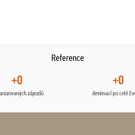
Reference
+0
+0
anizovaných zájezdů
destinací po celé E