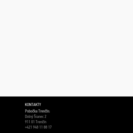
KONTAKTY
Pobočka Trenčín:
Dolný Šianec 2
911 01 Trenčín
+421 948 11 88 17