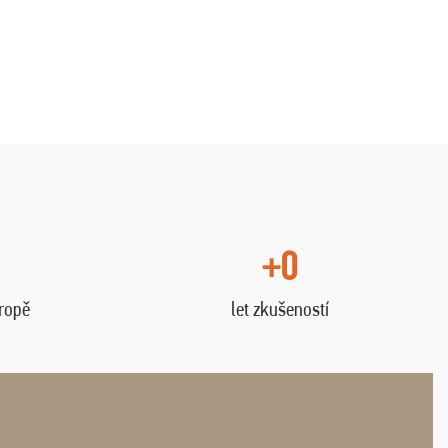
+0
vropě
let zkušeností