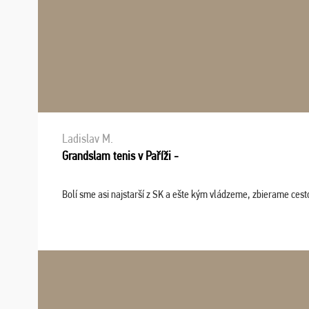
Ladislav M.
Grandslam tenis v Paříži -
Bolí sme asi najstarší z SK a ešte kým vládzeme, zbierame cesto