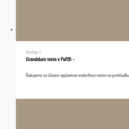
Stefan I.
Grandslam tenis v Paříži -
Ďakujeme za úžasné vyplavenie endorfínov nielen na prehliadkach