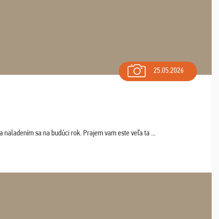
25.05.2026
a naladením sa na budúci rok. Prajem vam este veľa ta ...