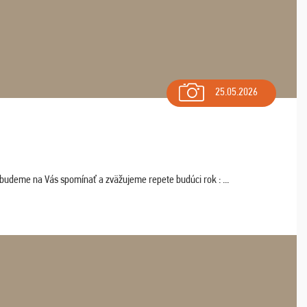
25.05.2026
 budeme na Vás spomínať a zväžujeme repete budúci rok : ...