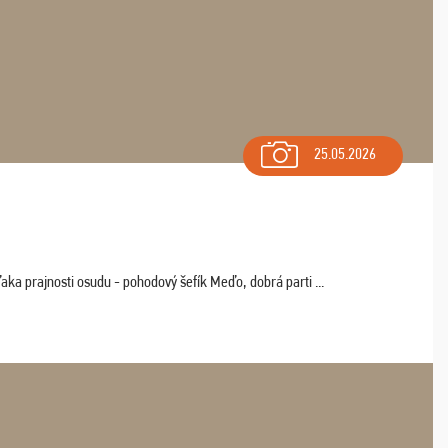
25.05.2026
aka prajnosti osudu - pohodový šefík Meďo, dobrá parti ...