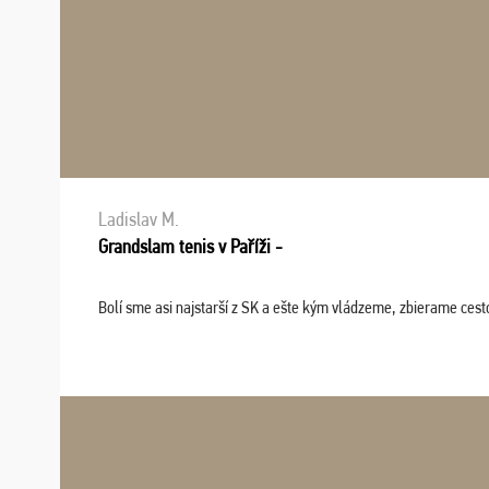
Ladislav M.
Grandslam tenis v Paříži -
Bolí sme asi najstarší z SK a ešte kým vládzeme, zbierame cesto