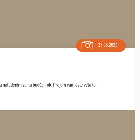
25.05.2026
a naladením sa na budúci rok. Prajem vam este veľa ta ...