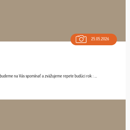
25.05.2026
 budeme na Vás spomínať a zväžujeme repete budúci rok : ...