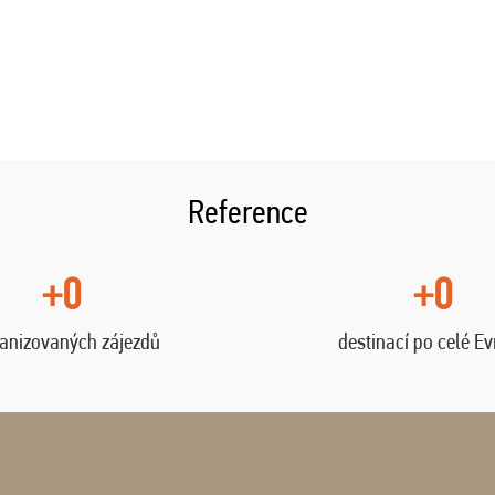
Reference
+0
+0
anizovaných zájezdů
destinací po celé E