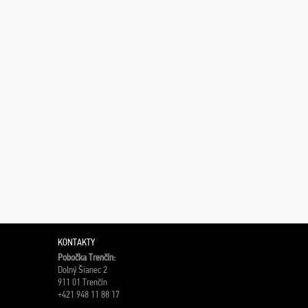
KONTAKTY
Pobočka Trenčín:
Dolný Šianec 2
911 01 Trenčín
+421 948 11 88 17