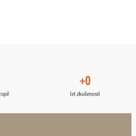
+0
vropě
let zkušeností