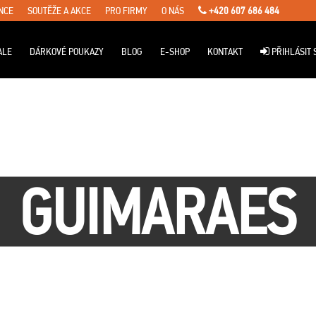
NCE
SOUTĚŽE A AKCE
PRO FIRMY
O NÁS
+420 607 686 484
ALE
DÁRKOVÉ POUKAZY
BLOG
E-SHOP
KONTAKT
PŘIHLÁSIT 
GUIMARAES