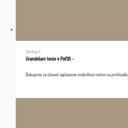
Stefan I.
Grandslam tenis v Paříži -
Ďakujeme za úžasné vyplavenie endorfínov nielen na prehliadkach