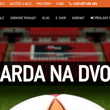
NCE
SOUTĚŽE A AKCE
PRO FIRMY
O NÁS
+420 607 686 484
ALE
DÁRKOVÉ POUKAZY
BLOG
E-SHOP
KONTAKT
PŘIHLÁSIT 
GARDA NA DV