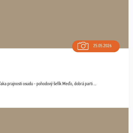
25.05.2026
aka prajnosti osudu - pohodový šefík Meďo, dobrá parti ...