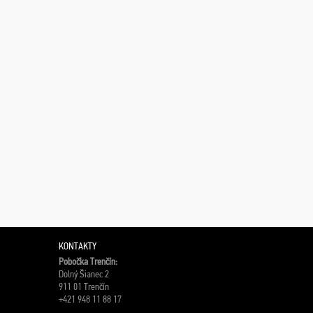
KONTAKTY
Pobočka Trenčín:
Dolný Šianec 2
911 01 Trenčín
+421 948 11 88 17