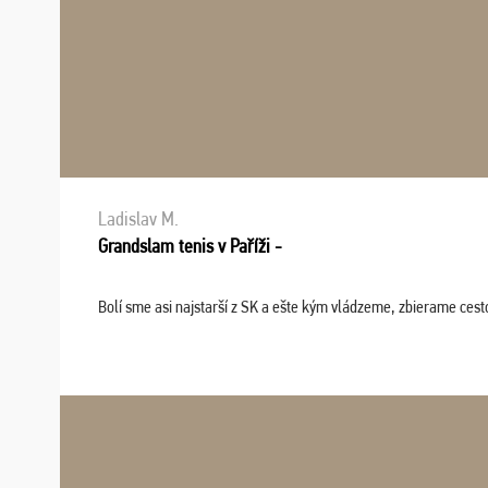
Ladislav M.
Grandslam tenis v Paříži -
Bolí sme asi najstarší z SK a ešte kým vládzeme, zbierame cesto