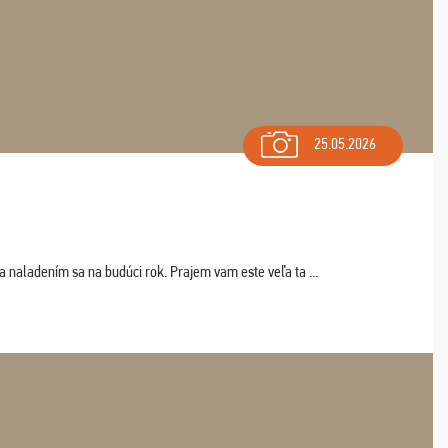
25.05.2026
a naladením sa na budúci rok. Prajem vam este veľa ta ...