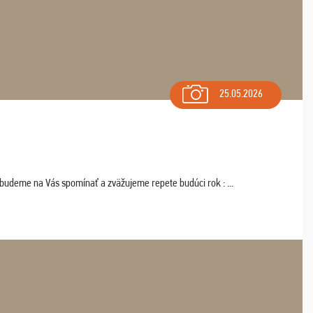
25.05.2026
 budeme na Vás spomínať a zväžujeme repete budúci rok : ...