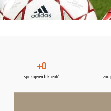
+0
spokojených klientů
zorg