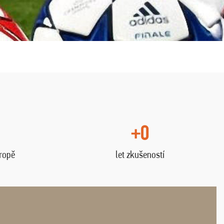
+0
vropě
let zkušeností