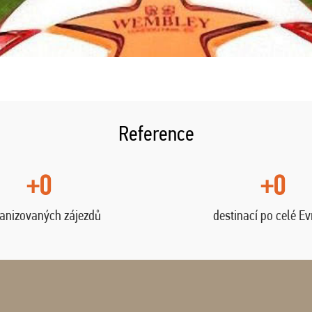
Reference
+0
+0
anizovaných zájezdů
destinací po celé E