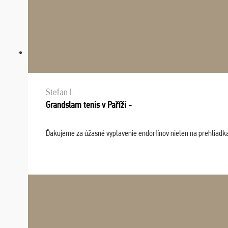
Stefan I.
Grandslam tenis v Paříži -
Ďakujeme za úžasné vyplavenie endorfínov nielen na prehliadkach