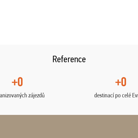
Reference
+0
+0
anizovaných zájezdů
destinací po celé E