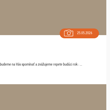
25.05.2026
 budeme na Vás spomínať a zväžujeme repete budúci rok : ...