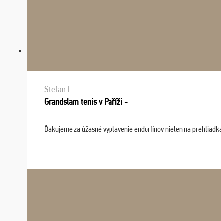
Stefan I.
Grandslam tenis v Paříži -
Ďakujeme za úžasné vyplavenie endorfínov nielen na prehliadkach