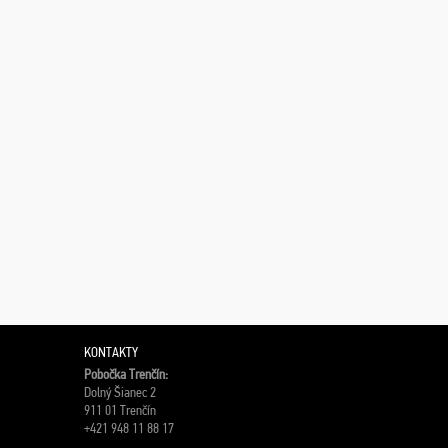
KONTAKTY
Pobočka Trenčín:
Dolný Šianec 2
911 01 Trenčín
+421 948 11 88 17