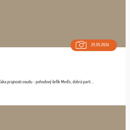
25.05.2026
aka prajnosti osudu - pohodový šefík Meďo, dobrá parti ...