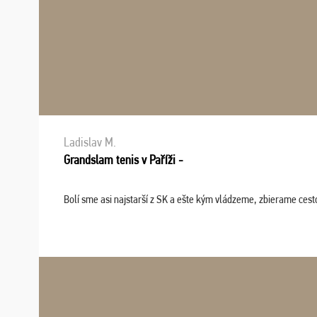
Ladislav M.
Grandslam tenis v Paříži -
Bolí sme asi najstarší z SK a ešte kým vládzeme, zbierame cesto