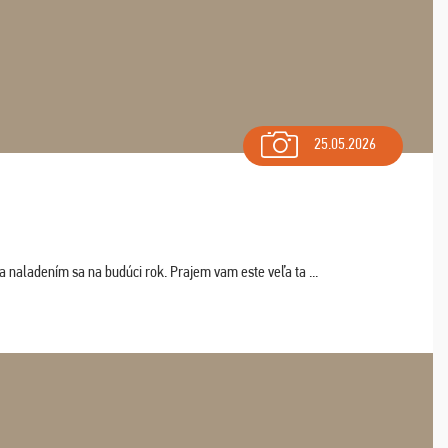
25.05.2026
a naladením sa na budúci rok. Prajem vam este veľa ta ...