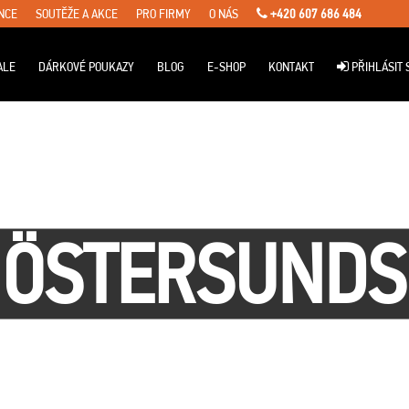
NCE
SOUTĚŽE A AKCE
PRO FIRMY
O NÁS
+420 607 686 484
ALE
DÁRKOVÉ POUKAZY
BLOG
E-SHOP
KONTAKT
PŘIHLÁSIT 
ÖSTERSUNDS