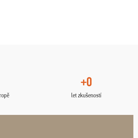
+0
vropě
let zkušeností