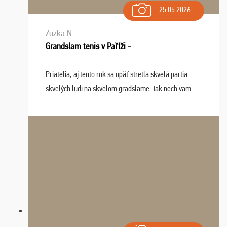
25.05.2026
Zuzka N.
Grandslam tenis v Paříži -
Priatelia, aj tento rok sa opäť stretla skvelá partia
skvelých ludi na skvelom gradslame. Tak nech vam
tieto zážitky ostanú krásnou spomienkou a naladením
sa na budúci rok. Prajem vam este veľa ta ...