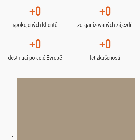
+0
+0
spokojených klientů
zorganizovaných zájezdů
+0
+0
destinací po celé Evropě
let zkušeností