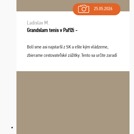
25.05.2026
Ladislav M.
Grandslam tenis v Paříži -
Bolí sme asi najstarší z SK a ešte kým vládzeme,
zbierame cestovateľské zážitky. Tento sa určite zaradí
do top desiatky a na popredné miesto vďaka prajnosti
osudu - pohodový šefík Meďo, dobrá parti ...