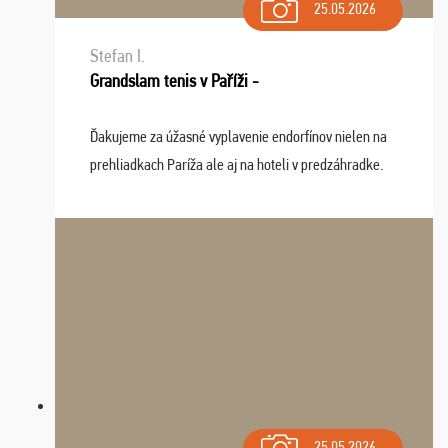
25.05.2026
Stefan I.
Grandslam tenis v Paříži -
Ďakujeme za úžasné vyplavenie endorfínov nielen na
prehliadkach Paríža ale aj na hoteli v predzáhradke.
Zišla sa tam skvelá partia ľudí a dlho budeme na Vás
spomínať a zväžujeme repete budúci rok : ...
25.05.2026