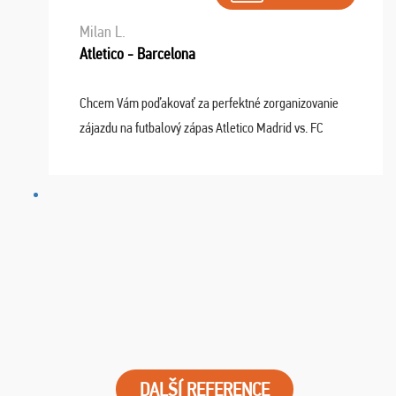
Milan L.
Atletico - Barcelona
Chcem Vám poďakovať za perfektné zorganizovanie
zájazdu na futbalový zápas Atletico Madrid vs. FC
Barcelona. Všetko prebehlo absolútne bezchybne a
najviac oceňujeme vynikajúce vstupenky. Sedeli sme ...
DALŠÍ REFERENCE