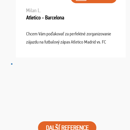
Milan L.
Atletico - Barcelona
Chcem Vám poďakovať za perfektné zorganizovanie
zájazdu na futbalový zápas Atletico Madrid vs. FC
Barcelona. Všetko prebehlo absolútne bezchybne a
najviac oceňujeme vynikajúce vstupenky. Sedeli sme ...
DALŠÍ REFERENCE