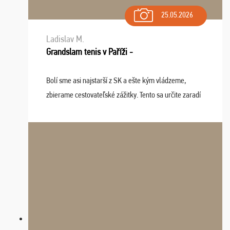
25.05.2026
Ladislav M.
Grandslam tenis v Paříži -
Bolí sme asi najstarší z SK a ešte kým vládzeme,
zbierame cestovateľské zážitky. Tento sa určite zaradí
do top desiatky a na popredné miesto vďaka prajnosti
osudu - pohodový šefík Meďo, dobrá parti ...