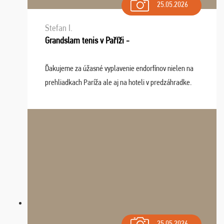
25.05.2026
Stefan I.
Grandslam tenis v Paříži -
Ďakujeme za úžasné vyplavenie endorfínov nielen na
prehliadkach Paríža ale aj na hoteli v predzáhradke.
Zišla sa tam skvelá partia ľudí a dlho budeme na Vás
spomínať a zväžujeme repete budúci rok : ...
25.05.2026