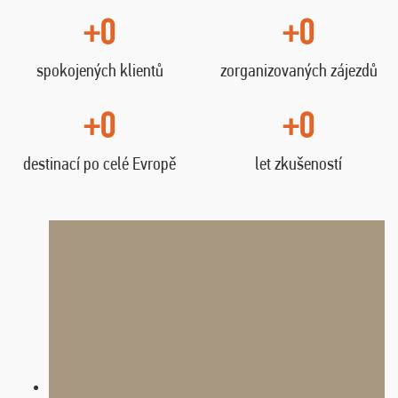
+0
+0
spokojených klientů
zorganizovaných zájezdů
+0
+0
destinací po celé Evropě
let zkušeností