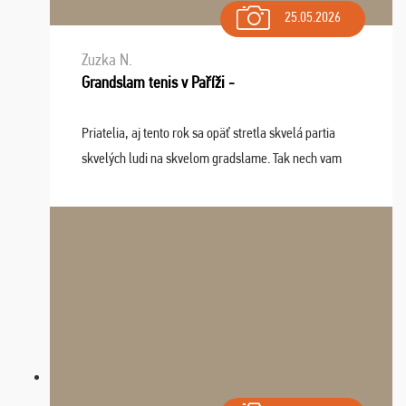
25.05.2026
Zuzka N.
Grandslam tenis v Paříži -
Priatelia, aj tento rok sa opäť stretla skvelá partia
skvelých ludi na skvelom gradslame. Tak nech vam
tieto zážitky ostanú krásnou spomienkou a naladením
sa na budúci rok. Prajem vam este veľa ta ...