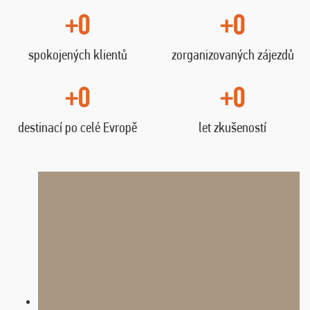
+0
+0
spokojených klientů
zorganizovaných zájezdů
+0
+0
destinací po celé Evropě
let zkušeností