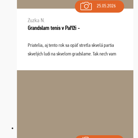
25.05.2026
Zuzka N.
Grandslam tenis v Paříži -
Priatelia, aj tento rok sa opäť stretla skvelá partia
skvelých ludi na skvelom gradslame. Tak nech vam
tieto zážitky ostanú krásnou spomienkou a naladením
sa na budúci rok. Prajem vam este veľa ta ...