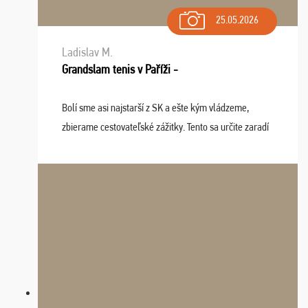
25.05.2026
Ladislav M.
Grandslam tenis v Paříži -
Bolí sme asi najstarší z SK a ešte kým vládzeme,
zbierame cestovateľské zážitky. Tento sa určite zaradí
do top desiatky a na popredné miesto vďaka prajnosti
osudu - pohodový šefík Meďo, dobrá parti ...