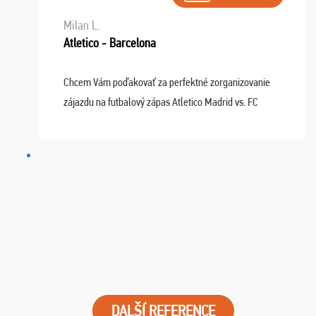
Milan L.
Atletico - Barcelona
Chcem Vám poďakovať za perfektné zorganizovanie
zájazdu na futbalový zápas Atletico Madrid vs. FC
Barcelona. Všetko prebehlo absolútne bezchybne a
najviac oceňujeme vynikajúce vstupenky. Sedeli sme ...
DALŠÍ REFERENCE