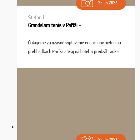
25.05.2026
Stefan I.
Grandslam tenis v Paříži -
Ďakujeme za úžasné vyplavenie endorfínov nielen na
prehliadkach Paríža ale aj na hoteli v predzáhradke.
Zišla sa tam skvelá partia ľudí a dlho budeme na Vás
spomínať a zväžujeme repete budúci rok : ...
25.05.2026