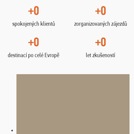
+0
+0
spokojených klientů
zorganizovaných zájezdů
+0
+0
destinací po celé Evropě
let zkušeností