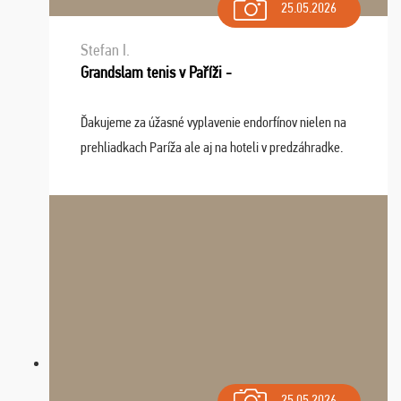
25.05.2026
Stefan I.
Grandslam tenis v Paříži -
Ďakujeme za úžasné vyplavenie endorfínov nielen na
prehliadkach Paríža ale aj na hoteli v predzáhradke.
Zišla sa tam skvelá partia ľudí a dlho budeme na Vás
spomínať a zväžujeme repete budúci rok : ...
25.05.2026