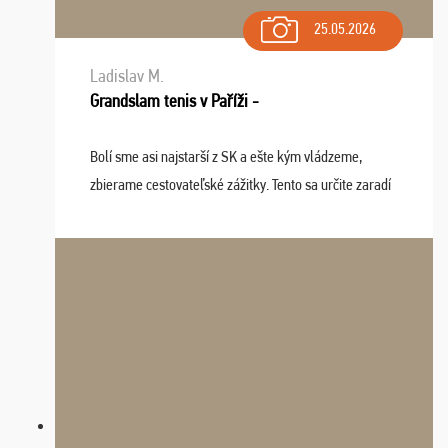
25.05.2026
Ladislav M.
Grandslam tenis v Paříži -
Bolí sme asi najstarší z SK a ešte kým vládzeme,
zbierame cestovateľské zážitky. Tento sa určite zaradí
do top desiatky a na popredné miesto vďaka prajnosti
osudu - pohodový šefík Meďo, dobrá parti ...