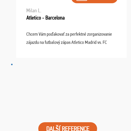
Milan L.
Atletico - Barcelona
Chcem Vám poďakovať za perfektné zorganizovanie
zájazdu na futbalový zápas Atletico Madrid vs. FC
Barcelona. Všetko prebehlo absolútne bezchybne a
najviac oceňujeme vynikajúce vstupenky. Sedeli sme ...
DALŠÍ REFERENCE