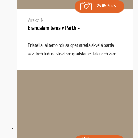
25.05.2026
Zuzka N.
Grandslam tenis v Paříži -
Priatelia, aj tento rok sa opäť stretla skvelá partia
skvelých ludi na skvelom gradslame. Tak nech vam
tieto zážitky ostanú krásnou spomienkou a naladením
sa na budúci rok. Prajem vam este veľa ta ...