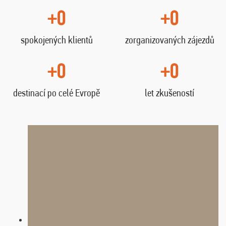
+0
+0
spokojených klientů
zorganizovaných zájezdů
+0
+0
destinací po celé Evropě
let zkušeností