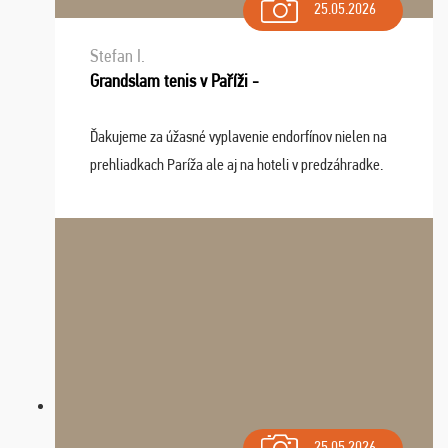
25.05.2026
Stefan I.
Grandslam tenis v Paříži -
Ďakujeme za úžasné vyplavenie endorfínov nielen na
prehliadkach Paríža ale aj na hoteli v predzáhradke.
Zišla sa tam skvelá partia ľudí a dlho budeme na Vás
spomínať a zväžujeme repete budúci rok : ...
25.05.2026