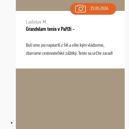
25.05.2026
Ladislav M.
Grandslam tenis v Paříži -
Bolí sme asi najstarší z SK a ešte kým vládzeme,
zbierame cestovateľské zážitky. Tento sa určite zaradí
do top desiatky a na popredné miesto vďaka prajnosti
osudu - pohodový šefík Meďo, dobrá parti ...