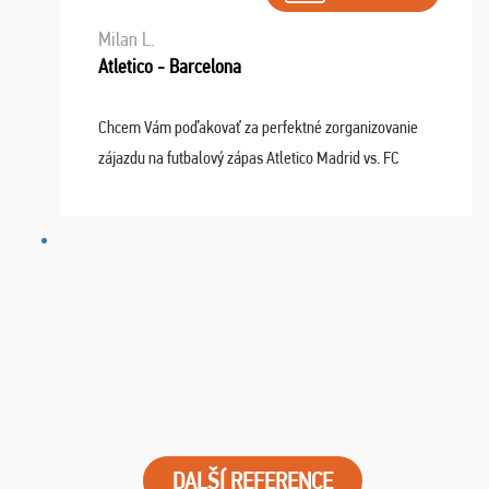
Milan L.
Atletico - Barcelona
Chcem Vám poďakovať za perfektné zorganizovanie
zájazdu na futbalový zápas Atletico Madrid vs. FC
Barcelona. Všetko prebehlo absolútne bezchybne a
najviac oceňujeme vynikajúce vstupenky. Sedeli sme ...
DALŠÍ REFERENCE