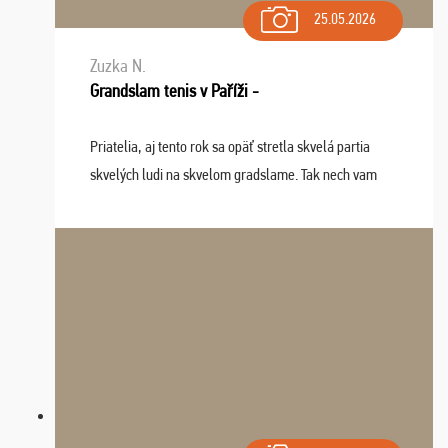
25.05.2026
Zuzka N.
Grandslam tenis v Paříži -
Priatelia, aj tento rok sa opäť stretla skvelá partia
skvelých ludi na skvelom gradslame. Tak nech vam
tieto zážitky ostanú krásnou spomienkou a naladením
sa na budúci rok. Prajem vam este veľa ta ...