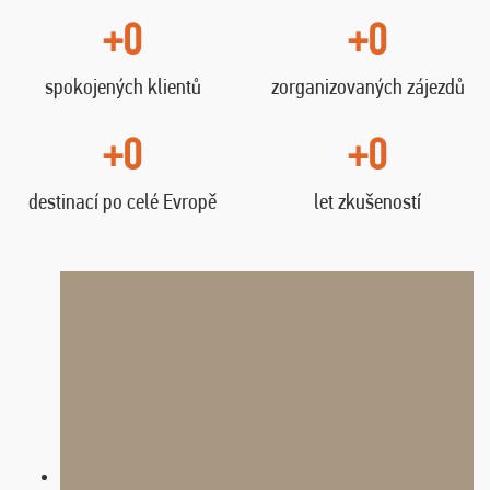
+0
+0
spokojených klientů
zorganizovaných zájezdů
+0
+0
destinací po celé Evropě
let zkušeností