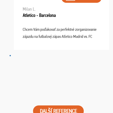
Milan L.
Atletico - Barcelona
Chcem Vám poďakovať za perfektné zorganizovanie
zájazdu na futbalový zápas Atletico Madrid vs. FC
Barcelona. Všetko prebehlo absolútne bezchybne a
najviac oceňujeme vynikajúce vstupenky. Sedeli sme ...
DALŠÍ REFERENCE