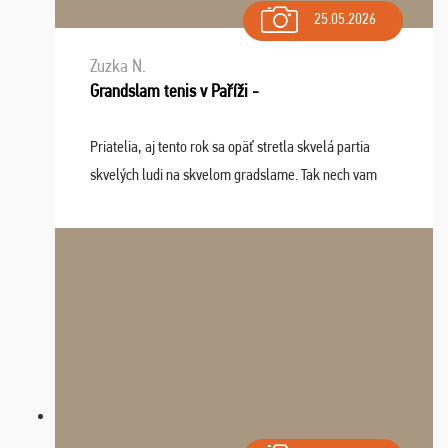
25.05.2026
Zuzka N.
Grandslam tenis v Paříži -
Priatelia, aj tento rok sa opäť stretla skvelá partia
skvelých ludi na skvelom gradslame. Tak nech vam
tieto zážitky ostanú krásnou spomienkou a naladením
sa na budúci rok. Prajem vam este veľa ta ...