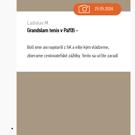
25.05.2026
Ladislav M.
Grandslam tenis v Paříži -
Bolí sme asi najstarší z SK a ešte kým vládzeme,
zbierame cestovateľské zážitky. Tento sa určite zaradí
do top desiatky a na popredné miesto vďaka prajnosti
osudu - pohodový šefík Meďo, dobrá parti ...