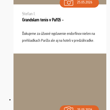
25.05.2026
Stefan I.
Grandslam tenis v Paříži -
Ďakujeme za úžasné vyplavenie endorfínov nielen na
prehliadkach Paríža ale aj na hoteli v predzáhradke.
Zišla sa tam skvelá partia ľudí a dlho budeme na Vás
spomínať a zväžujeme repete budúci rok : ...
25.05.2026