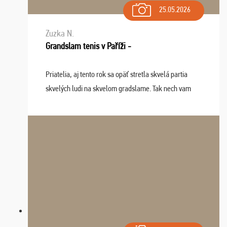
25.05.2026
Zuzka N.
Grandslam tenis v Paříži -
Priatelia, aj tento rok sa opäť stretla skvelá partia
skvelých ludi na skvelom gradslame. Tak nech vam
tieto zážitky ostanú krásnou spomienkou a naladením
sa na budúci rok. Prajem vam este veľa ta ...