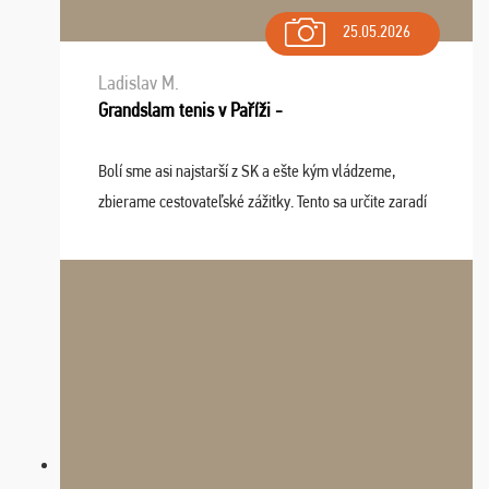
25.05.2026
Ladislav M.
Grandslam tenis v Paříži -
Bolí sme asi najstarší z SK a ešte kým vládzeme,
zbierame cestovateľské zážitky. Tento sa určite zaradí
do top desiatky a na popredné miesto vďaka prajnosti
osudu - pohodový šefík Meďo, dobrá parti ...