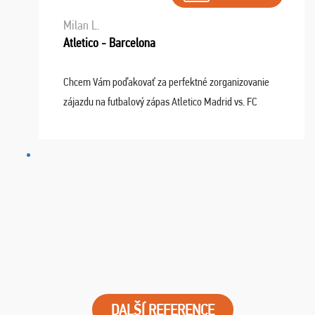
Milan L.
Atletico - Barcelona
Chcem Vám poďakovať za perfektné zorganizovanie
zájazdu na futbalový zápas Atletico Madrid vs. FC
Barcelona. Všetko prebehlo absolútne bezchybne a
najviac oceňujeme vynikajúce vstupenky. Sedeli sme ...
DALŠÍ REFERENCE