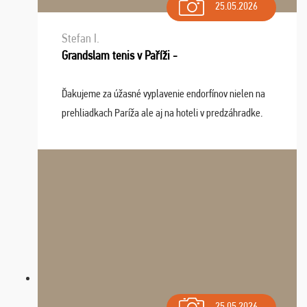
25.05.2026
Stefan I.
Grandslam tenis v Paříži -
Ďakujeme za úžasné vyplavenie endorfínov nielen na
prehliadkach Paríža ale aj na hoteli v predzáhradke.
Zišla sa tam skvelá partia ľudí a dlho budeme na Vás
spomínať a zväžujeme repete budúci rok : ...
25.05.2026