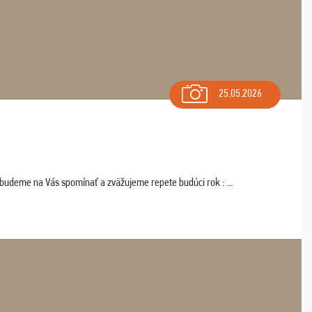
25.05.2026
 budeme na Vás spomínať a zväžujeme repete budúci rok : ...