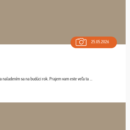
25.05.2026
a naladením sa na budúci rok. Prajem vam este veľa ta ...