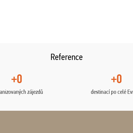
Reference
+0
+0
anizovaných zájezdů
destinací po celé E