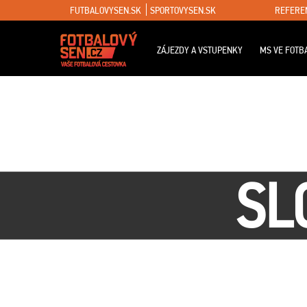
FUTBALOVYSEN.SK
SPORTOVYSEN.SK
REFERE
ZÁJEZDY A VSTUPENKY
MS VE FOTB
SL