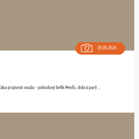
25.05.2026
aka prajnosti osudu - pohodový šefík Meďo, dobrá parti ...