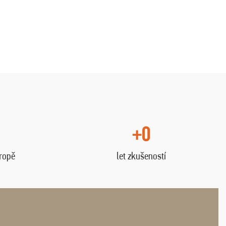
+0
vropě
let zkušeností