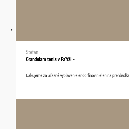
Stefan I.
Grandslam tenis v Paříži -
Ďakujeme za úžasné vyplavenie endorfínov nielen na prehliadkach