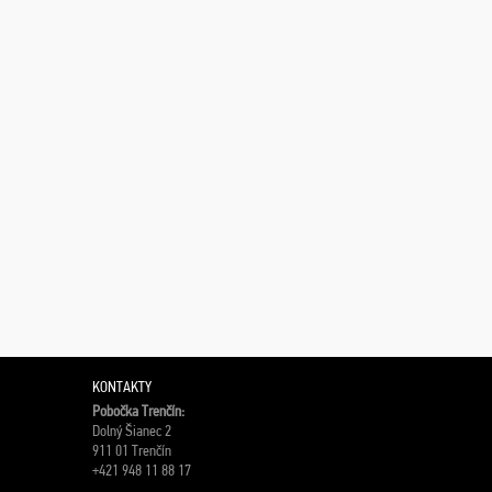
KONTAKTY
Pobočka Trenčín:
Dolný Šianec 2
911 01 Trenčín
+421 948 11 88 17