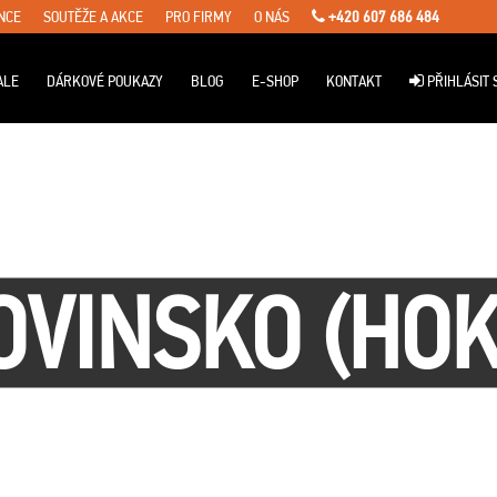
NCE
SOUTĚŽE A AKCE
PRO FIRMY
O NÁS
+420 607 686 484
ALE
DÁRKOVÉ POUKAZY
BLOG
E-SHOP
KONTAKT
PŘIHLÁSIT 
OVINSKO (HOK