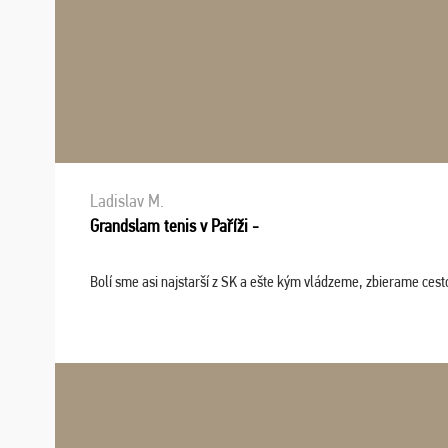
Ladislav M.
Grandslam tenis v Paříži -
Bolí sme asi najstarší z SK a ešte kým vládzeme, zbierame cesto