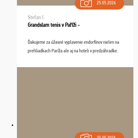
25.05.2026
Stefan I.
Grandslam tenis v Paříži -
Ďakujeme za úžasné vyplavenie endorfínov nielen na
prehliadkach Paríža ale aj na hoteli v predzáhradke.
Zišla sa tam skvelá partia ľudí a dlho budeme na Vás
spomínať a zväžujeme repete budúci rok : ...
25.05.2026