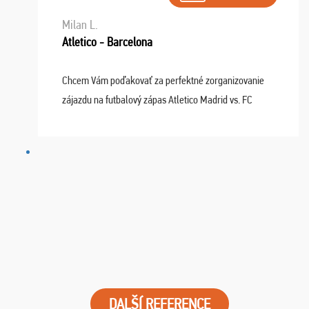
Milan L.
Atletico - Barcelona
Chcem Vám poďakovať za perfektné zorganizovanie
zájazdu na futbalový zápas Atletico Madrid vs. FC
Barcelona. Všetko prebehlo absolútne bezchybne a
najviac oceňujeme vynikajúce vstupenky. Sedeli sme ...
DALŠÍ REFERENCE