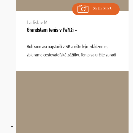
25.05.2026
Ladislav M.
Grandslam tenis v Paříži -
Bolí sme asi najstarší z SK a ešte kým vládzeme,
zbierame cestovateľské zážitky. Tento sa určite zaradí
do top desiatky a na popredné miesto vďaka prajnosti
osudu - pohodový šefík Meďo, dobrá parti ...