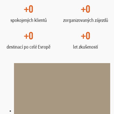
+0
+0
spokojených klientů
zorganizovaných zájezdů
+0
+0
destinací po celé Evropě
let zkušeností