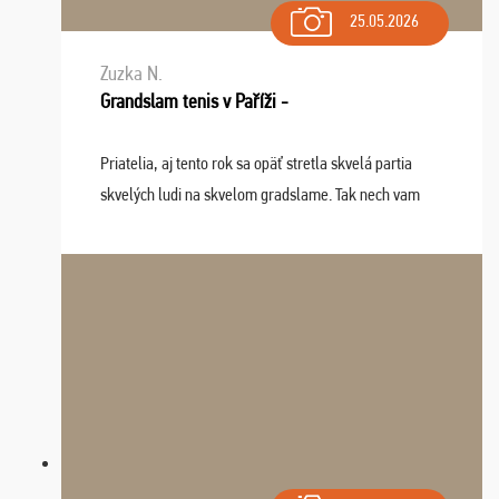
25.05.2026
Zuzka N.
Grandslam tenis v Paříži -
Priatelia, aj tento rok sa opäť stretla skvelá partia
skvelých ludi na skvelom gradslame. Tak nech vam
tieto zážitky ostanú krásnou spomienkou a naladením
sa na budúci rok. Prajem vam este veľa ta ...