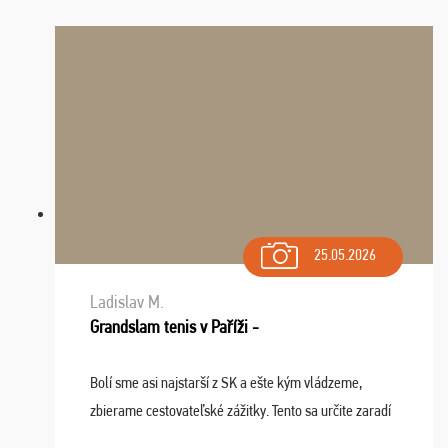
25.05.2026
Ladislav M.
Grandslam tenis v Paříži -
Bolí sme asi najstarší z SK a ešte kým vládzeme,
zbierame cestovateľské zážitky. Tento sa určite zaradí
do top desiatky a na popredné miesto vďaka prajnosti