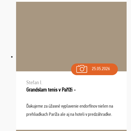
sa na budúci rok. Prajem vam este veľa ta ...
25.05.2026
Stefan I.
Grandslam tenis v Paříži -
Ďakujeme za úžasné vyplavenie endorfínov nielen na
prehliadkach Paríža ale aj na hoteli v predzáhradke.
Zišla sa tam skvelá partia ľudí a dlho budeme na Vás
spomínať a zväžujeme repete budúci rok : ...