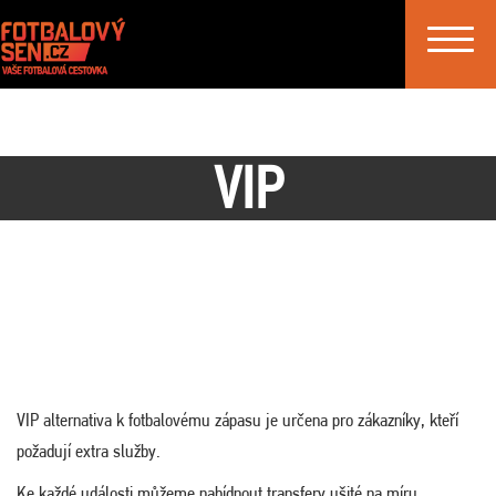
Toggle
navigat
VIP
VIP alternativa k fotbalovému zápasu je určena pro zákazníky, kteří
požadují extra služby.
Ke každé události můžeme nabídnout transfery ušité na míru,