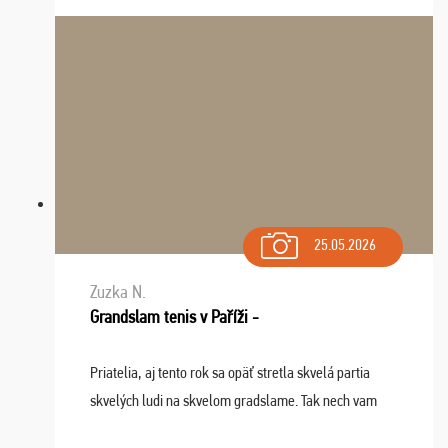
osudu - pohodový šefík Meďo, dobrá parti ...
25.05.2026
Zuzka N.
Grandslam tenis v Paříži -
Priatelia, aj tento rok sa opäť stretla skvelá partia
skvelých ludi na skvelom gradslame. Tak nech vam
tieto zážitky ostanú krásnou spomienkou a naladením