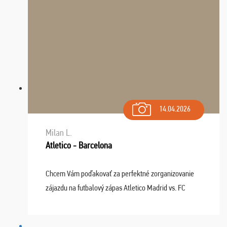
14.04.2026
Milan L.
Atletico - Barcelona
Chcem Vám poďakovať za perfektné zorganizovanie
zájazdu na futbalový zápas Atletico Madrid vs. FC
Barcelona. Všetko prebehlo absolútne bezchybne a
najviac oceňujeme vynikajúce vstupenky. Sedeli sme ...