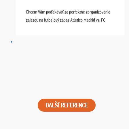
Chcem Vám poďakovať za perfektné zorganizovanie
zájazdu na futbalový zápas Atletico Madrid vs. FC
Barcelona. Všetko prebehlo absolútne bezchybne a
najviac oceňujeme vynikajúce vstupenky. Sedeli sme ...
DALŠÍ REFERENCE