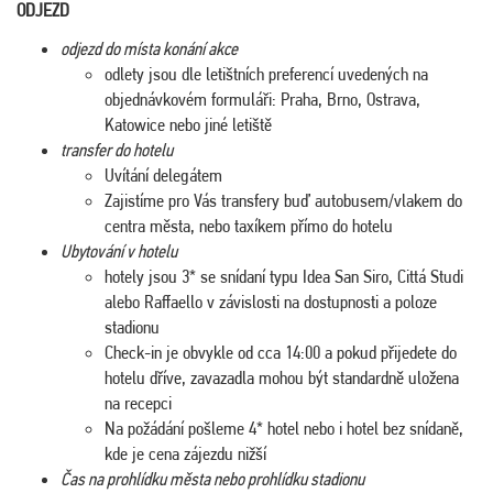
ODJEZD
odjezd do místa konání akce
odlety jsou dle letištních preferencí uvedených na
objednávkovém formuláři: Praha, Brno, Ostrava,
Katowice nebo jiné letiště
transfer do hotelu
Uvítání delegátem
Zajistíme pro Vás transfery buď autobusem/vlakem do
centra města, nebo taxíkem přímo do hotelu
Ubytování v hotelu
hotely jsou 3* se snídaní typu Idea San Siro, Cittá Studi
alebo Raffaello v závislosti na dostupnosti a poloze
stadionu
Check-in je obvykle od cca 14:00 a pokud přijedete do
hotelu dříve, zavazadla mohou být standardně uložena
na recepci
Na požádání pošleme 4* hotel nebo i hotel bez snídaně,
kde je cena zájezdu nižší
Čas na prohlídku města nebo prohlídku stadionu