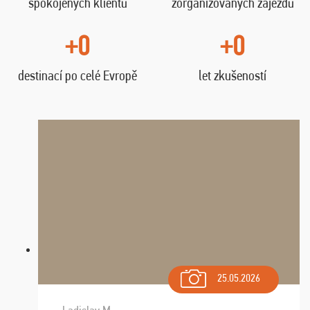
spokojených klientů
zorganizovaných zájezdů
+0
+0
destinací po celé Evropě
let zkušeností
25.05.2026