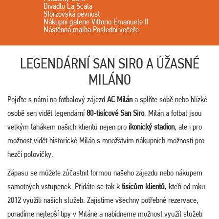
Divadlo La Scala
Sforzovská pevnost
Nákupní galerie Vittorio Emanuele II
Nástěnná malba Poslední večeře
LEGENDÁRNÍ SAN SIRO A ÚŽASNÉ
MILÁNO
Pojďte s námi na fotbalový zájezd
AC Milán
a splňte sobě nebo blízké
osobě sen vidět legendární
80-tisícové San Siro
. Milán a fotbal jsou
velkým tahákem našich klientů nejen pro
ikonický stadion
, ale i pro
možnost vidět historické Milán s množstvím nákupních možností pro
hezčí polovičky.
Zápasu se můžete zúčastnit formou našeho zájezdu nebo nákupem
samotných vstupenek. Přidáte se tak k
tisícům klientů
, kteří od roku
2012 využili našich služeb. Zajistíme všechny potřebné rezervace,
poradíme nejlepší tipy v Miláne a nabídneme možnost využít služeb