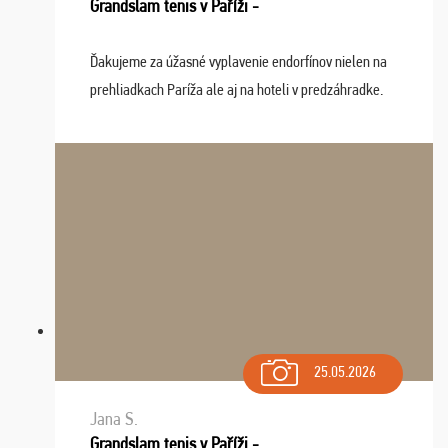
Grandslam tenis v Paříži -
Ďakujeme za úžasné vyplavenie endorfínov nielen na
prehliadkach Paríža ale aj na hoteli v predzáhradke.
Zišla sa tam skvelá partia ľudí a dlho budeme na Vás
spomínať a zväžujeme repete budúci rok : ...
25.05.2026
Jana S.
Grandslam tenis v Paříži -