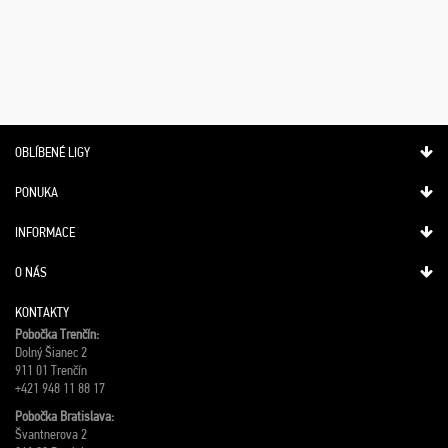
OBLÍBENÉ LIGY
PONUKA
INFORMACE
O NÁS
KONTAKTY
Pobočka Trenčín:
Dolný Šianec 2
911 01 Trenčín
+421 948 11 88 17
Pobočka Bratislava:
Švantnerova 2