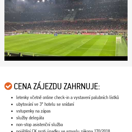
CENA ZÁJEZDU ZAHRNUJE:
letenky včetně online check-in a vystavení palubních lístků
ubytování ve 3* hotelu se snídaní
vstupenky na zápas
služby delegáta
non-stop asistenční služba
pojištění CK proti úpadku ve smyslu zákona 170/2018