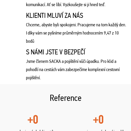
komunikací. Ať se líbí. Vyzkoušejte si ji hned teď.
KLIENTI MLUVÍ ZA NÁS
Chceme, abyste byli spokojeni. Pracujeme na tom každý den.
I díky vám se pyšníme průměrným hodnocením 9,47 z 10
bodů
S NÁMI JSTE V BEZPEČÍ
Jsme členem SACKA a pojištění vůči úpadku. Pro klid a
pohodlí na cestách vám zabezpečíme komplexní cestovní
pojištění.
Reference
+0
+0