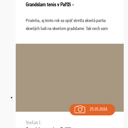
Grandslam tenis v Paříži -
Priatelia, aj tento rok sa opäť stretla skvelá partia
skvelých ludi na skvelom gradslame. Tak nech vam
tieto zážitky ostanú krásnou spomienkou a naladením
sa na budúci rok. Prajem vam este veľa ta ...
25.05.2026
Stefan I.