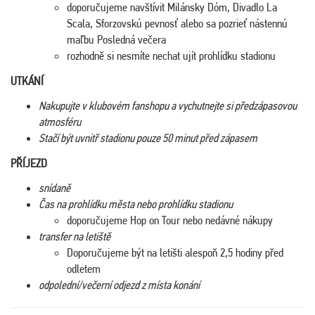
doporučujeme navštívit Milánsky Dóm, Divadlo La
Scala, Sforzovskú pevnosť alebo sa pozrieť nástennú
maľbu Posledná večera
rozhodně si nesmíte nechat ujít prohlídku stadionu
UTKÁNÍ
Nakupujte v klubovém fanshopu a vychutnejte si předzápasovou
atmosféru
Stačí být uvnitř stadionu pouze 50 minut před zápasem
PŘÍJEZD
snídaně
Čas na prohlídku města nebo prohlídku stadionu
doporučujeme Hop on Tour nebo nedávné nákupy
transfer na letiště
Doporučujeme být na letišti alespoň 2,5 hodiny před
odletem
odpolední/večerní odjezd z místa konání