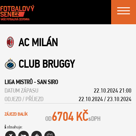
Toggle
navigat
AC MILÁN
CLUB BRUGGY
LIGA MISTRŮ
-
SAN SIRO
DATUM ZÁPASU
22.10.2024 21:00
ODJEZD / PŘÍJEZD
22.10.2024 / 23.10.2024
6704 KČ
ZÁJEZD BALÍK
OD
s
DPH
obsahuje: