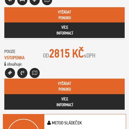
VYŽÁDAT
PONUKU
VÍCE
INFORMACÍ
2815 KČ
POUZE
OD
s
DPH
VSTUPENKA
obsahuje:
VYŽÁDAT
PONUKU
VÍCE
INFORMACÍ
METOD SLÁDEČEK