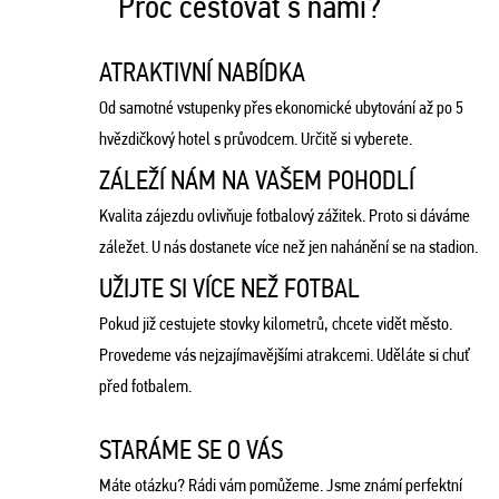
Proč cestovat s námi?
ATRAKTIVNÍ NABÍDKA
Od samotné vstupenky přes ekonomické ubytování až po 5
hvězdičkový hotel s průvodcem. Určitě si vyberete.
ZÁLEŽÍ NÁM NA VAŠEM POHODLÍ
Kvalita zájezdu ovlivňuje fotbalový zážitek. Proto si dáváme
záležet. U nás dostanete více než jen nahánění se na stadion.
UŽIJTE SI VÍCE NEŽ FOTBAL
Pokud již cestujete stovky kilometrů, chcete vidět město.
Provedeme vás nejzajímavějšími atrakcemi. Uděláte si chuť
před fotbalem.
STARÁME SE O VÁS
Máte otázku? Rádi vám pomůžeme. Jsme známí perfektní