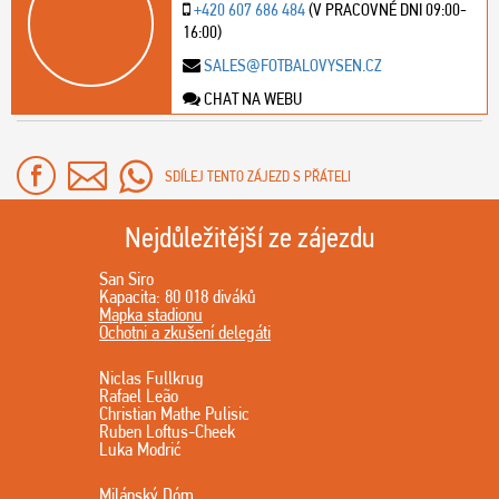
+420 607 686 484
(V PRACOVNÉ DNI 09:00-
16:00)
SALES@FOTBALOVYSEN.CZ
CHAT NA WEBU
SDÍLEJ TENTO ZÁJEZD S PŘÁTELI
Nejdůležitější ze zájezdu
San Siro
Kapacita: 80 018 diváků
Mapka stadionu
Ochotni a zkušení delegáti
Niclas Fullkrug
Rafael Leão
Christian Mathe Pulisic
Ruben Loftus-Cheek
Luka Modrić
Milánský Dóm