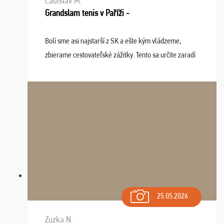
Ladislav M.
Grandslam tenis v Paříži -
Bolí sme asi najstarší z SK a ešte kým vládzeme,
zbierame cestovateľské zážitky. Tento sa určite zaradí
do top desiatky a na popredné miesto vďaka prajnosti
osudu - pohodový šefík Meďo, dobrá parti ...
25.05.2026
Zuzka N.