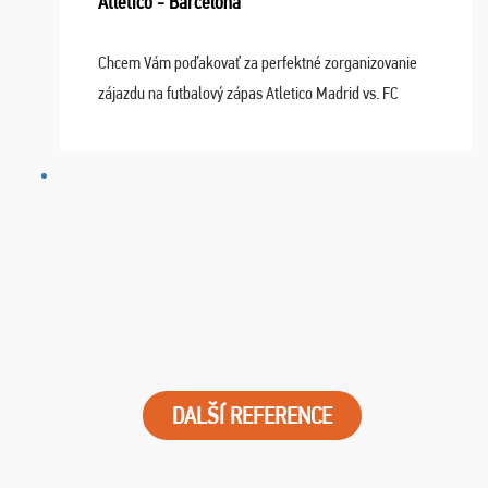
Atletico - Barcelona
Chcem Vám poďakovať za perfektné zorganizovanie
zájazdu na futbalový zápas Atletico Madrid vs. FC
Barcelona. Všetko prebehlo absolútne bezchybne a
najviac oceňujeme vynikajúce vstupenky. Sedeli sme ...
DALŠÍ REFERENCE