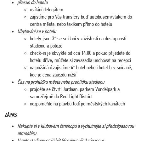
přesun do hotelu
uvítání delegátem
zajistíme pro Vás transfery buď autobusem/vlakem do
centra města, nebo taxíkem přímo do hotelu
Ubytování se v hotelu
hotely jsou 3* se snídaní v závislosti na dostupnosti
stadionu a poloze
check-in je obvykle od cca 14:00 a pokud přijedete do
hotelu dříve, můžete si zavazadla uschovat na recepci
na požádání zajistíme 4* hotel nebo i hotel bez snídaně,
kde je cena zájezdu nižší
Čas na prohlídku města nebo prohlídku stadionu
projděte se čtvrtí Jordaan, parkem Vondelpark a
samozřejmě do Red Light District
nezpomeňte na plavbu lodí po městských kanálech
ZÁPAS
Nakupte si v klubovém fanshopu a vychutnejte si předzápasovou
atmosféru
Uvnitř stadionu stačí být 50 minut před zápasem