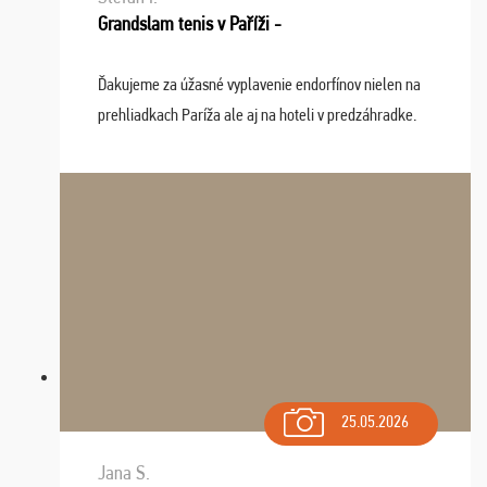
Grandslam tenis v Paříži -
Ďakujeme za úžasné vyplavenie endorfínov nielen na
prehliadkach Paríža ale aj na hoteli v predzáhradke.
Zišla sa tam skvelá partia ľudí a dlho budeme na Vás
spomínať a zväžujeme repete budúci rok : ...
25.05.2026
Jana S.