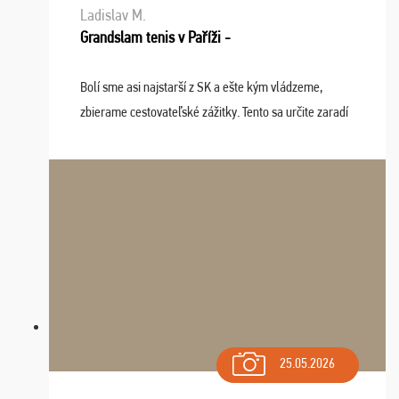
Ladislav M.
Grandslam tenis v Paříži -
Bolí sme asi najstarší z SK a ešte kým vládzeme,
zbierame cestovateľské zážitky. Tento sa určite zaradí
do top desiatky a na popredné miesto vďaka prajnosti
osudu - pohodový šefík Meďo, dobrá parti ...
25.05.2026