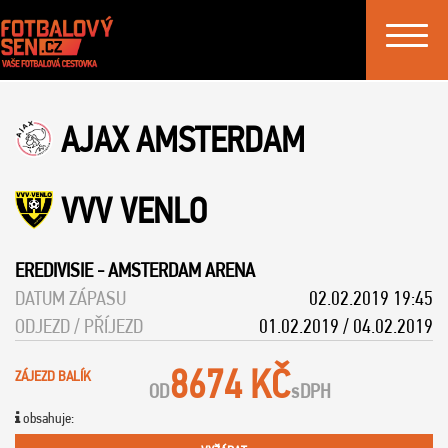
Toggle
navigat
AJAX AMSTERDAM
VVV VENLO
EREDIVISIE
-
AMSTERDAM ARENA
DATUM ZÁPASU
02.02.2019 19:45
ODJEZD / PŘÍJEZD
01.02.2019 / 04.02.2019
8674 KČ
ZÁJEZD BALÍK
OD
s
DPH
obsahuje: