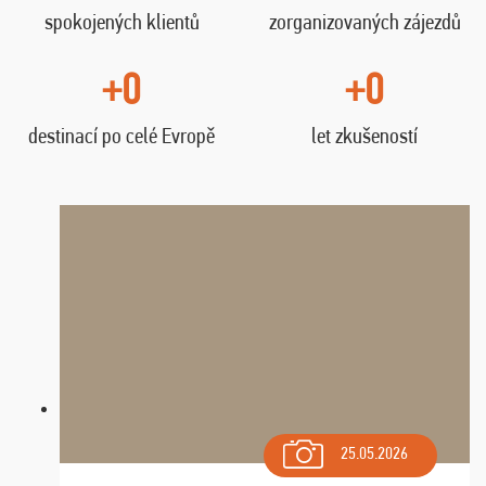
spokojených klientů
zorganizovaných zájezdů
+0
+0
destinací po celé Evropě
let zkušeností
25.05.2026