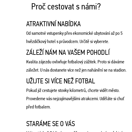
Proč cestovat s námi?
ATRAKTIVNÍ NABÍDKA
Od samotné vstupenky přes ekonomické ubytování až po 5
hvězdičkový hotel s průvodcem. Určitě si vyberete.
ZÁLEŽÍ NÁM NA VAŠEM POHODLÍ
Kvalita zájezdu ovlivňuje fotbalový zážitek. Proto si dáváme
záležet. U nás dostanete více než jen nahánění se na stadion.
UŽIJTE SI VÍCE NEŽ FOTBAL
Pokud již cestujete stovky kilometrů, chcete vidět město.
Provedeme vás nejzajímavějšími atrakcemi. Uděláte si chuť
před fotbalem.
STARÁME SE O VÁS