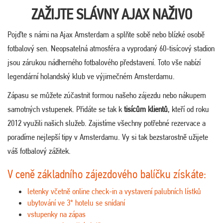
ZAŽIJTE SLÁVNY AJAX NAŽIVO
Pojďte s námi na Ajax Amsterdam a splňte sobě nebo blízké osobě
fotbalový sen. Neopsatelná atmosféra a vyprodaný 60-tisícový stadion
jsou zárukou nádherného fotbalového představení. Toto vše nabízí
legendární holandský klub ve výjimečném Amsterdamu.
Zápasu se můžete zúčastnit formou našeho zájezdu nebo nákupem
samotných vstupenek. Přidáte se tak k
tisícům klientů
, kteří od roku
2012 využili našich služeb. Zajistíme všechny potřebné rezervace a
poradíme nejlepší tipy v Amsterdamu. Vy si tak bezstarostně užijete
váš fotbalový zážitek.
V ceně základního zájezdového balíčku získáte:
letenky včetně online check-in a vystavení palubních lístků
ubytování ve 3* hotelu se snídaní
vstupenky na zápas