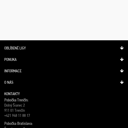
OBLÍBENÉ LIGY
PONUKA
INFORMACE
O NÁS
KONTAKTY
Pobočka Trenčín:
Dolný Šianec 2
911 01 Trenčín
+421 948 11 88 17
Pobočka Bratislava: