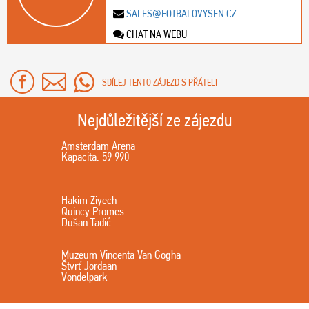
SALES@FOTBALOVYSEN.CZ
CHAT NA WEBU
SDÍLEJ TENTO ZÁJEZD S PŘÁTELI
Nejdůležitější ze zájezdu
Amsterdam Arena
Kapacita: 59 990
Hakim Ziyech
Quincy Promes
Dušan Tadić
Muzeum Vincenta Van Gogha
Štvrť Jordaan
Vondelpark