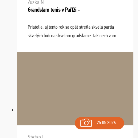
Zuzka N.
Grandslam tenis v Paříži -
Priatelia, aj tento rok sa opäť stretla skvelá partia
skvelých ludi na skvelom gradslame. Tak nech vam
tieto zážitky ostanú krásnou spomienkou a naladením
sa na budúci rok. Prajem vam este veľa ta ...
25.05.2026
Stefan I.