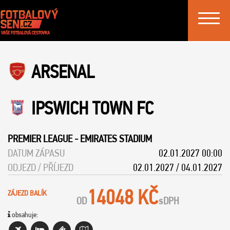
Toggle
navigat
ARSENAL
IPSWICH TOWN FC
PREMIER LEAGUE
-
EMIRATES STADIUM
DATUM ZÁPASU
02.01.2027 00:00
ODJEZD / PŘÍJEZD
02.01.2027 / 04.01.2027
14048 KČ
ZÁJEZD BALÍK
OD
s
DPH
obsahuje: