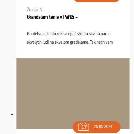
Zuzka N.
Grandslam tenis v Paříži -
Priatelia, aj tento rok sa opäť stretla skvelá partia
skvelých ludi na skvelom gradslame. Tak nech vam
tieto zážitky ostanú krásnou spomienkou a naladením
sa na budúci rok. Prajem vam este veľa ta ...
25.05.2026