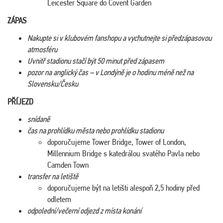
Leicester Square do Covent Garden
ZÁPAS
Nakupte si v klubovém fanshopu a vychutnejte si předzápasovou
atmosféru
Uvnitř stadionu stačí být 50 minut před zápasem
pozor na anglický čas – v Londýně je o hodinu méně než na
Slovensku/Česku
PŘÍJEZD
snídaně
čas na prohlídku města nebo prohlídku stadionu
doporučujeme Tower Bridge, Tower of London,
Millennium Bridge s katedrálou svatého Pavla nebo
Camden Town
transfer na letiště
doporučujeme být na letišti alespoň 2,5 hodiny před
odletem
odpolední/večerní odjezd z místa konání