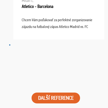
Milan L.
Atletico - Barcelona
Chcem Vám poďakovať za perfektné zorganizovanie
zájazdu na futbalový zápas Atletico Madrid vs. FC
Barcelona. Všetko prebehlo absolútne bezchybne a
najviac oceňujeme vynikajúce vstupenky. Sedeli sme ...
DALŠÍ REFERENCE