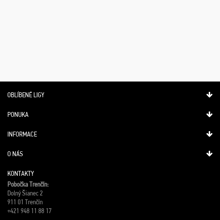
OBLÍBENÉ LIGY
PONUKA
INFORMACE
O NÁS
KONTAKTY
Pobočka Trenčín:
Dolný Šianec 2
911 01 Trenčín
+421 948 11 88 17