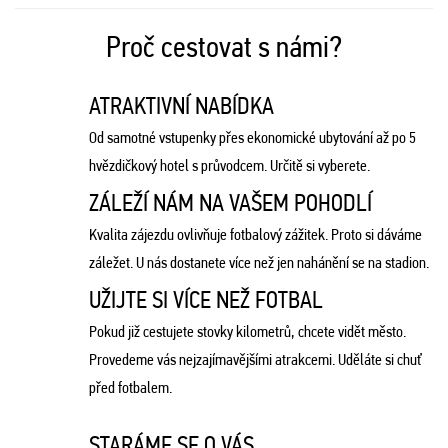
Proč cestovat s námi?
ATRAKTIVNÍ NABÍDKA
Od samotné vstupenky přes ekonomické ubytování až po 5
hvězdičkový hotel s průvodcem. Určitě si vyberete.
ZÁLEŽÍ NÁM NA VAŠEM POHODLÍ
Kvalita zájezdu ovlivňuje fotbalový zážitek. Proto si dáváme
záležet. U nás dostanete více než jen nahánění se na stadion.
UŽIJTE SI VÍCE NEŽ FOTBAL
Pokud již cestujete stovky kilometrů, chcete vidět město.
Provedeme vás nejzajímavějšími atrakcemi. Uděláte si chuť
před fotbalem.
STARÁME SE O VÁS