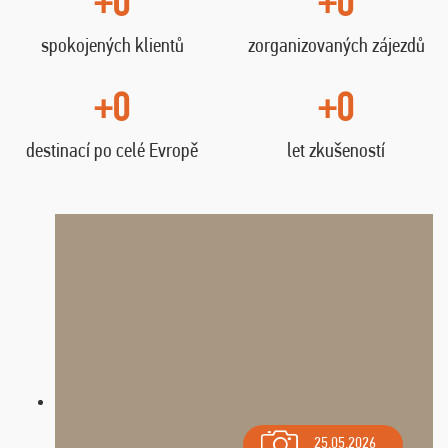
+0
+0
spokojených klientů
zorganizovaných zájezdů
+0
+0
destinací po celé Evropě
let zkušeností
25.05.2026