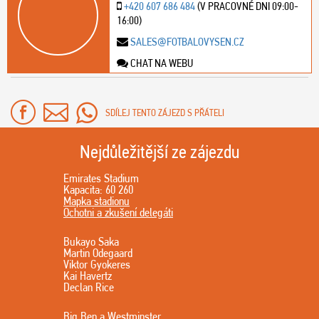
+420 607 686 484
(V PRACOVNÉ DNI 09:00-
16:00)
SALES@FOTBALOVYSEN.CZ
CHAT NA WEBU
SDÍLEJ TENTO ZÁJEZD S PŘÁTELI
Nejdůležitější ze zájezdu
Emirates Stadium
Kapacita: 60 260
Mapka stadionu
Ochotni a zkušení delegáti
Bukayo Saka
Martin Odegaard
Viktor Gyokeres
Kai Havertz
Declan Rice
Big Ben a Westminster