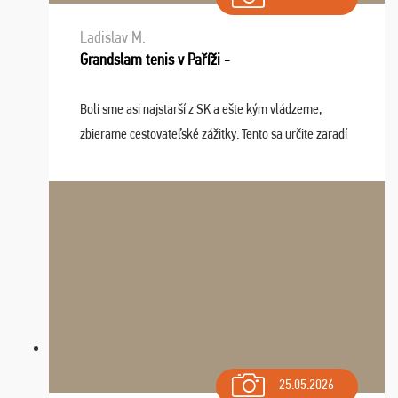
Ladislav M.
Grandslam tenis v Paříži -
Bolí sme asi najstarší z SK a ešte kým vládzeme,
zbierame cestovateľské zážitky. Tento sa určite zaradí
do top desiatky a na popredné miesto vďaka prajnosti
osudu - pohodový šefík Meďo, dobrá parti ...
25.05.2026