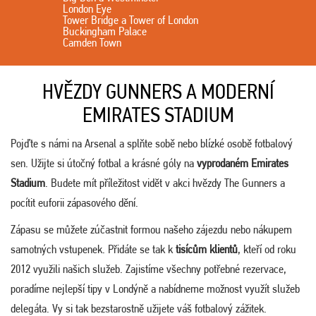
London Eye
Tower Bridge a Tower of London
Buckingham Palace
Camden Town
HVĚZDY GUNNERS A MODERNÍ
EMIRATES STADIUM
Pojďte s námi na Arsenal a splňte sobě nebo blízké osobě fotbalový
sen. Užijte si útočný fotbal a krásné góly na
vyprodaném Emirates
Stadium
. Budete mít příležitost vidět v akci hvězdy The Gunners a
pocítit euforii zápasového dění.
Zápasu se můžete zúčastnit formou našeho zájezdu nebo nákupem
samotných vstupenek. Přidáte se tak k
tisícům klientů
, kteří od roku
2012 využili našich služeb. Zajistíme všechny potřebné rezervace,
poradíme nejlepší tipy v Londýně a nabídneme možnost využít služeb
delegáta. Vy si tak bezstarostně užijete váš fotbalový zážitek.