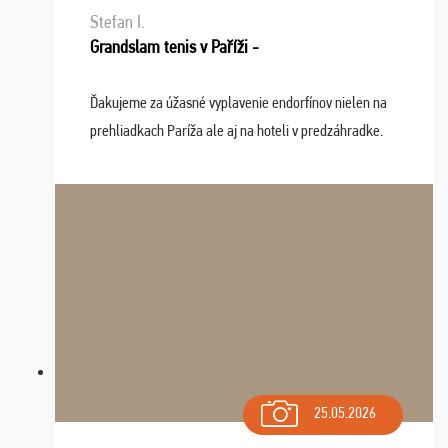
Stefan I.
Grandslam tenis v Paříži -
Ďakujeme za úžasné vyplavenie endorfínov nielen na
prehliadkach Paríža ale aj na hoteli v predzáhradke.
Zišla sa tam skvelá partia ľudí a dlho budeme na Vás
spomínať a zväžujeme repete budúci rok : ...
25.05.2026