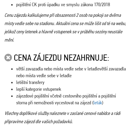
pojištění CK proti úpadku ve smyslu zákona 170/2018
Cenu zájezdu kalkulujeme při obsazenosti 2 osob na pokoji se dvěma
místy vedle sebe na stadionu. Aktuální cena se může lišit od té na webu,
jelikož ceny letenek a hlavně vstupenek se v průběhu sezóny neustále
mění.
CENA ZÁJEZDU NEZAHRNUJE:
větší zavazadla nebo místa vedle sebe v letadlevětší zavazadla
nebo místa vedle sebe v letadle
letištní transfery
lepší kategorie vstupenek
zájezdové pojištění včetně cestovního pojištění a pojištění
storna při nemožnosti vycestovat na zájezd (
leták
)
Všechny doplňkové služby naleznete v zaslané cenové nabídce a rádi
připravíme zájezd dle vašich požadavků.