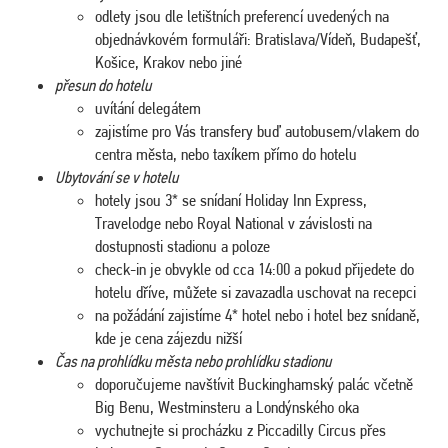
odlety jsou dle letištních preferencí uvedených na
objednávkovém formuláři: Bratislava/Vídeň, Budapešť,
Košice, Krakov nebo jiné
přesun do hotelu
uvítání delegátem
zajistíme pro Vás transfery buď autobusem/vlakem do
centra města, nebo taxíkem přímo do hotelu
Ubytování se v hotelu
hotely jsou 3* se snídaní Holiday Inn Express,
Travelodge nebo Royal National v závislosti na
dostupnosti stadionu a poloze
check-in je obvykle od cca 14:00 a pokud přijedete do
hotelu dříve, můžete si zavazadla uschovat na recepci
na požádání zajistíme 4* hotel nebo i hotel bez snídaně,
kde je cena zájezdu nižší
Čas na prohlídku města nebo prohlídku stadionu
doporučujeme navštívit Buckinghamský palác včetně
Big Benu, Westminsteru a Londýnského oka
vychutnejte si procházku z Piccadilly Circus přes