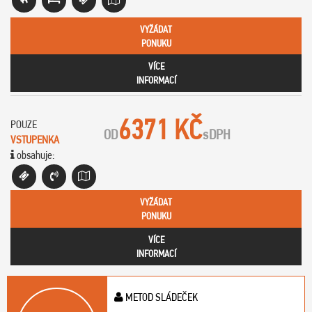
VYŽÁDAT
PONUKU
VÍCE
INFORMACÍ
6371 KČ
POUZE
OD
s
DPH
VSTUPENKA
obsahuje:
VYŽÁDAT
PONUKU
VÍCE
INFORMACÍ
METOD SLÁDEČEK