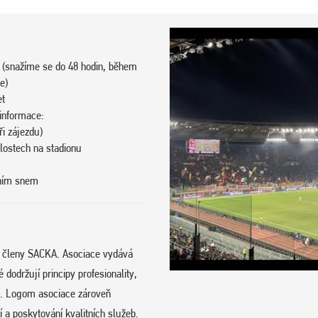
 (snažíme se do 48 hodin, během
e)
et
 informace:
i zájezdu)
klostech na stadionu
vním snem
e členy SACKA. Asociace vydává
održují principy profesionality,
hu. Logom asociace zároveň
 a poskytování kvalitních služeb.