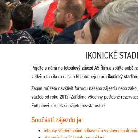
IKONICKÉ STAD
Pojďte s námi na
fotbalový zájezd AS Řím
a splňte sobě n
velkým tahákem našich klientů nejen pro
ikonický stadion
Zápas můžete navštívit formou našeho zájezdu nebo zako
služeb od roku 2012. Zařídíme všechny potřebné rezervace
Fotbalový zážitek si užijete bezstarostně.
Součástí zájezdu je:
letenky včetně online odbavení a vystavení palubníc
ubytování ve 3* hotelu se snídaní