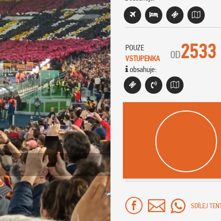
2533
POUZE
OD
VSTUPENKA
obsahuje:
SDÍLEJ TEN