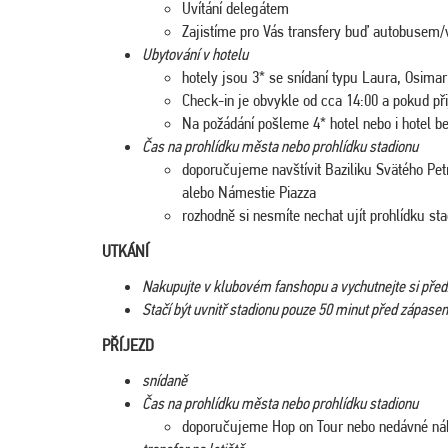
Uvítání delegátem
Zajistíme pro Vás transfery buď autobusem/
Ubytování v hotelu
hotely jsou 3* se snídaní typu Laura, Osima
Check-in je obvykle od cca 14:00 a pokud př
Na požádání pošleme 4* hotel nebo i hotel be
Čas na prohlídku města nebo prohlídku stadionu
doporučujeme navštívit Baziliku Svätého Pe
alebo Námestie Piazza
rozhodně si nesmíte nechat ujít prohlídku st
UTKÁNÍ
Nakupujte v klubovém fanshopu a vychutnejte si př
Stačí být uvnitř stadionu pouze 50 minut před zápase
PŘÍJEZD
snídaně
Čas na prohlídku města nebo prohlídku stadionu
doporučujeme Hop on Tour nebo nedávné n