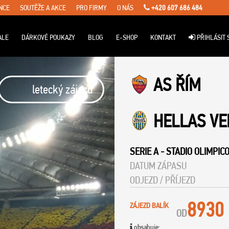
NCE
SOUTĚŽE A AKCE
PRO FIRMY
O NÁS
+420 607 686 484
ALE
DÁRKOVÉ POUKAZY
BLOG
E-SHOP
KONTAKT
PŘIHLÁSIT 
AS ŘÍM
letecký zájezd
HELLAS V
SERIE A
-
STADIO OLIMPIC
DATUM ZÁPASU
ODJEZD / PŘÍJEZD
8930
ZÁJEZD BALÍK
OD
obsahuje: