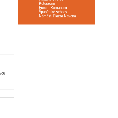
Koloseum
Forum Romanum
Španělské schody
Náměstí Piazza Navona
ovou