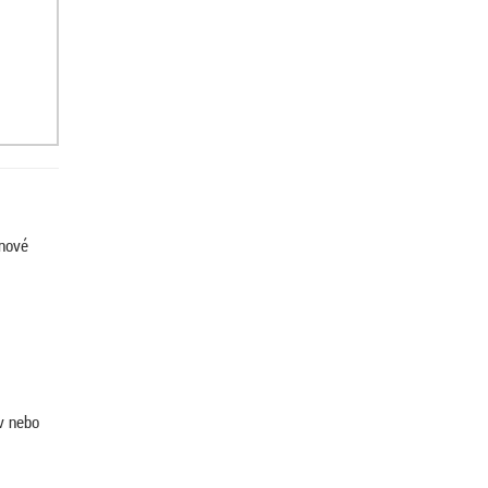
enové
v nebo