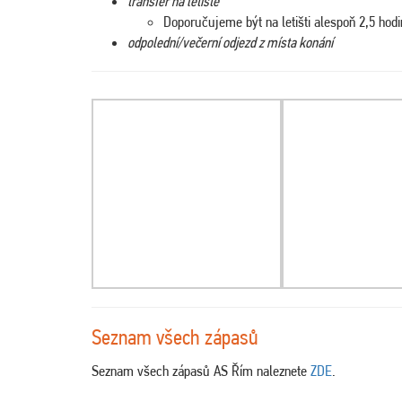
transfer na letiště
Doporučujeme být na letišti alespoň 2,5 hod
odpolední/večerní odjezd z místa konání
Seznam všech zápasů
Seznam všech zápasů AS Řím naleznete
ZDE
.