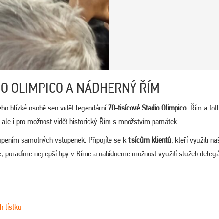
IO OLIMPICO A NÁDHERNÝ ŘÍM
ebo blízké osobě sen vidět legendární
70-tisícové Stadio Olimpico
. Řím a fot
, ale i pro možnost vidět historický Řím s množstvím památek.
upením samotných vstupenek. Připojíte se k
tisícům klientů
, kteří využili na
, poradíme nejlepší tipy v Ríme a nabídneme možnost využití služeb delegá
h lístku