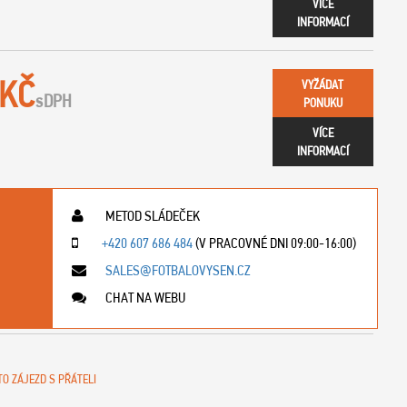
VÍCE
INFORMACÍ
 KČ
VYŽÁDAT
s
DPH
PONUKU
VÍCE
INFORMACÍ
METOD SLÁDEČEK
+420 607 686 484
(V PRACOVNÉ DNI 09:00-16:00)
SALES@FOTBALOVYSEN.CZ
CHAT NA WEBU
TO ZÁJEZD S PŘÁTELI