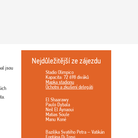
Nejdůležitější ze zájezdu
bal jsou
Stadio Olimpico
Kapacita: 72 698 diváků
Mapka stadionu
Ochotni a zkušení delegáti
šich
ta.
El Shaarawy
Paulo Dybala
Neil El Aynaoui
Matias Soule
Manu Koné
Bazilika Svatého Petra – Vatikán
Fontána Di Trevi