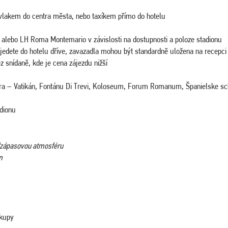
vlakem do centra města, nebo taxíkem přímo do hotelu
r alebo LH Roma Montemario v závislosti na dostupnosti a poloze stadionu
ijedete do hotelu dříve, zavazadla mohou být standardně uložena na recepci
z snídaně, kde je cena zájezdu nižší
tra – Vatikán, Fontánu Di Trevi, Koloseum, Forum Romanum, Španielske s
adionu
edzápasovou atmosféru
m
ákupy