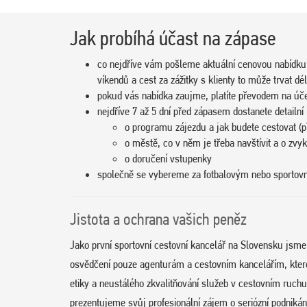
Jak probíhá účast na zápase
co nejdříve vám pošleme aktuální cenovou nabídku
víkendů a cest za zážitky s klienty to může trvat dél
pokud vás nabídka zaujme, platíte převodem na úč
nejdříve 7 až 5 dní před zápasem dostanete detailní
o programu zájezdu a jak budete cestovat (př
o městě, co v něm je třeba navštívit a o zvy
o doručení vstupenky
společně se vybereme za fotbalovým nebo sporto
Jistota a ochrana vašich peněz
Jako první sportovní cestovní kancelář na Slovensku jsm
osvědčení pouze agenturám a cestovním kancelářím, které d
etiky a neustálého zkvalitňování služeb v cestovním ruc
prezentujeme svůj profesionální zájem o seriózní podnikání