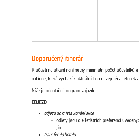
Doporučený itinerář
K účasti na utkání není nutný minimální počet účastníků 
nabídce, která vychází z aktuálních cen, zejména letenek 
Níže je orientační program zájazdu:
ODJEZD
odjezd do místa konání akce
odlety jsou dle letištních preferencí uvede
jin
transfer do hotelu