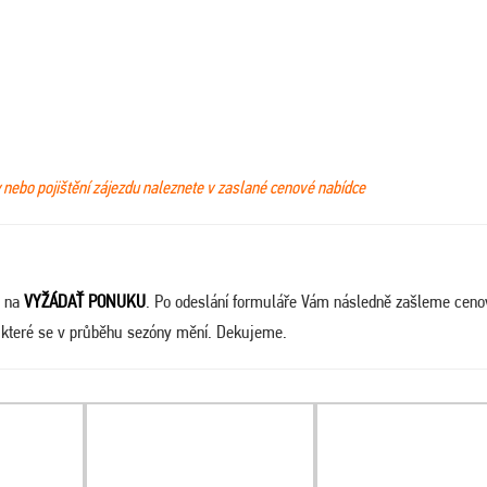
y nebo pojištění zájezdu naleznete v zaslané cenové nabídce
e na
VYŽÁDAŤ PONUKU
. Po odeslání formuláře Vám následně zašleme cen
, které se v průběhu sezóny mění. Dekujeme.