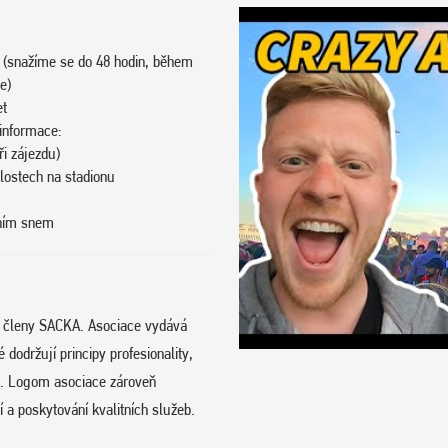
 (snažíme se do 48 hodin, během
e)
et
 informace:
i zájezdu)
klostech na stadionu
vním snem
e členy SACKA. Asociace vydává
održují principy profesionality,
hu. Logom asociace zároveň
 a poskytování kvalitních služeb.