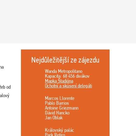
Nejdůležitější ze zájezdu
na
Wanda Metropolitano
Kapacita: 68 456 divákov
Mapka Štadióna
Ochotní a skúsení delegáti
užeb od
balový
Marcos Llorente
Pablo Barrios
Antoine Griezmann
Dávid Hancko
Jan Oblak
Královský palác
Park Retiro