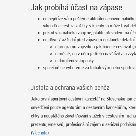
Jak probíhá účast na zápase
co nejdříve vám pošleme aktuální cenovou nabídku
víkendů a cest za zážitky s klienty to může trvat dél
pokud vás nabídka zaujme, platíte převodem na úč
nejdříve 7 až 5 dní před zápasem dostanete detailní
o programu zájezdu a jak budete cestovat (př
o městě, co v něm je třeba navštívit a o zvy
o doručení vstupenky
společně se vybereme za fotbalovým nebo sporto
Jistota a ochrana vašich peněz
Jako první sportovní cestovní kancelář na Slovensku jsm
osvědčení pouze agenturám a cestovním kancelářím, které d
etiky a neustálého zkvalitňování služeb v cestovním ruc
prezentujeme svůj profesionální zájem o seriózní podnikání
(
Více info
)