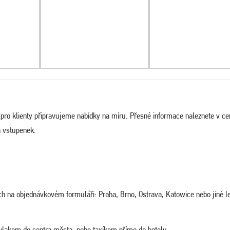
a pro klienty připravujeme nabídky na míru. Přesné informace naleznete v c
a vstupenek.
ých na objednávkovém formuláři: Praha, Brno, Ostrava, Katowice nebo jiné le
vlakem do centra města, nebo taxíkem přímo do hotelu