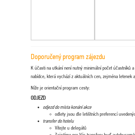
Doporučený program zájezdu
K účasti na utkání není nutný minimální počet účastníků 
nabídce, která vychází z aktuálních cen, zejména letenek 
Níže je orientační program cesty:
ODJEZD
odjezd do místa konání akce
odlety jsou dle letištních preferencí uveden
transfer do hotelu
Vítejte u delegátů
Zajistíme pro Vás transfery buď autobusem/