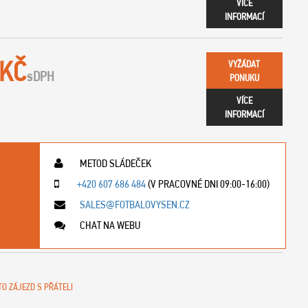
VÍCE
INFORMACÍ
 KČ
VYŽÁDAT
s
DPH
PONUKU
VÍCE
INFORMACÍ
METOD SLÁDEČEK
+420 607 686 484
(V PRACOVNÉ DNI 09:00-16:00)
SALES@FOTBALOVYSEN.CZ
CHAT NA WEBU
TO ZÁJEZD S PŘÁTELI