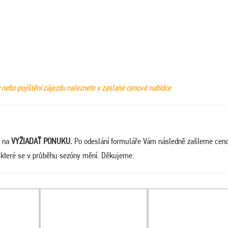
y nebo pojištění zájezdu naleznete v zaslané cenové nabídce
e na
VYŽIADAŤ PONUKU
.
Po odeslání formuláře Vám následně zašleme cen
, které se v průběhu sezóny mění. Děkujeme.