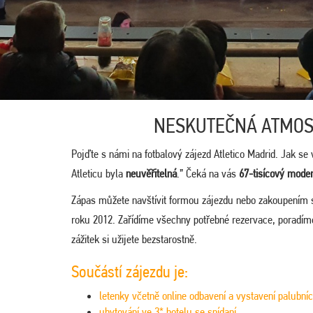
NESKUTEČNÁ ATMOS
Pojďte s námi na fotbalový zájezd Atletico Madrid. Jak se v
Atleticu byla
neuvěřitelná
.” Čeká na vás
67-tisícový moder
Zápas můžete navštívit formou zájezdu nebo zakoupením 
roku 2012. Zařídíme všechny potřebné rezervace, poradíme
zážitek si užijete bezstarostně.
Součástí zájezdu je:
letenky včetně online odbavení a vystavení palubní
ubytování ve 3* hotelu se snídaní