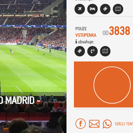
3838
POUZE
OD
VSTUPENKA
obsahuje:
O MADRID -
SDÍLEJ TEN