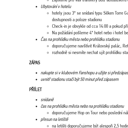
Ubytování v hotelu
hotely jsou 3* se snídaní typu Silken Torre 
dostupnosti a poloze stadionu
Check-in je obvykle od cca 14:00 a pokud př
Na požádání pošleme 4* hotel nebo i hotel be
Čas na prohlídku města nebo prohlídku stadionu
doporučujeme navštívit Královský palác, Re
rozhodně si nesmíte nechat ujít prohlídku s
ZÁPAS
nakupte si v klubovém Fanshopu a užijte si předzáp
uvnitř stadionu stačí být 50 minut před zápasem
PŘÍLET
snídaně
čas na prohlídku města nebo na prohlídku stadionu
doporučujeme Hop on Tour nebo poslední n
přesun na letiště
na letišti doporučujeme být alespoň 2,5 hod