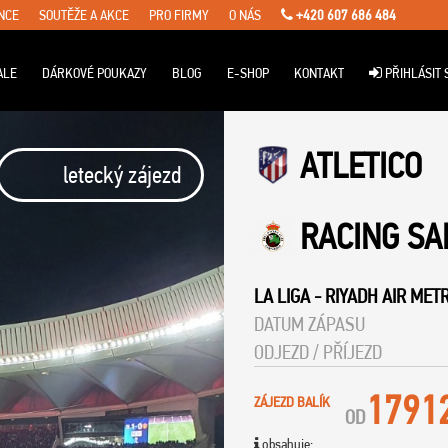
NCE
SOUTĚŽE A AKCE
PRO FIRMY
O NÁS
+420 607 686 484
ALE
DÁRKOVÉ POUKAZY
BLOG
E-SHOP
KONTAKT
PŘIHLÁSIT 
ATLETICO
letecký zájezd
RACING S
LA LIGA
-
RIYADH AIR MET
DATUM ZÁPASU
ODJEZD / PŘÍJEZD
1791
ZÁJEZD BALÍK
OD
obsahuje: