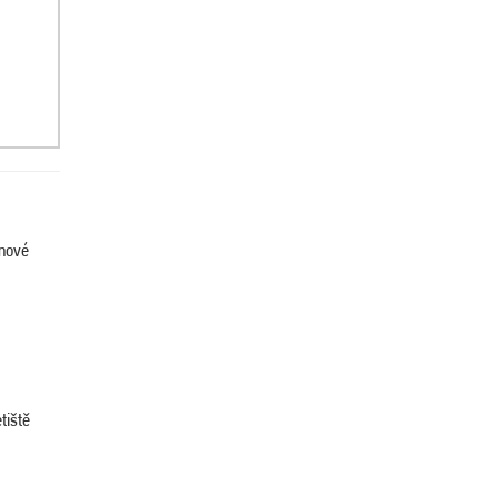
enové
tiště