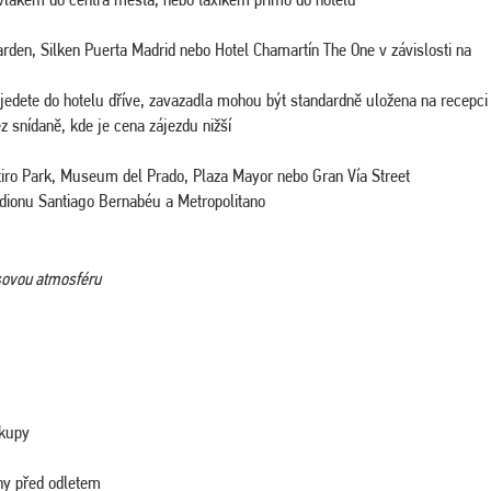
Garden, Silken Puerta Madrid nebo Hotel Chamartín The One v závislosti na
ijedete do hotelu dříve, zavazadla mohou být standardně uložena na recepci
z snídaně, kde je cena zájezdu nižší
tiro Park, Museum del Prado, Plaza Mayor nebo Gran Vía Street
tadionu Santiago Bernabéu a Metropolitano
asovou atmosféru
ákupy
iny před odletem