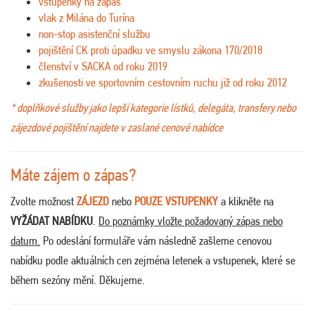
vstupenky na zápas
vlak z Milána do Turína
non-stop asistenční službu
pojištění CK proti úpadku ve smyslu zákona 170/2018
členství v SACKA od roku 2019
zkušenosti ve sportovním cestovním ruchu již od roku 2012
* doplňkové služby jako lepší kategorie lístků, delegáta, transfery nebo
zájezdové pojištění najdete v zaslané cenové nabídce
Máte zájem o zápas?
Zvolte možnost
ZÁJEZD
nebo
POUZE VSTUPENKY
a klikněte na
VYŽÁDAT NABÍDKU
.
Do poznámky vložte požadovaný zápas nebo
datum.
Po odeslání formuláře vám následně zašleme cenovou
nabídku podle aktuálních cen zejména letenek a vstupenek, které se
během sezóny mění. Děkujeme.