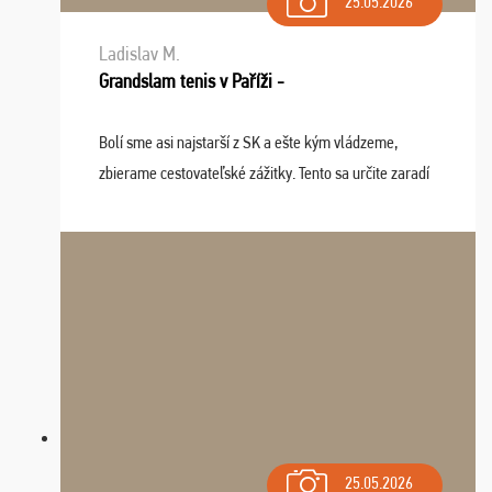
25.05.2026
Ladislav M.
Grandslam tenis v Paříži -
Bolí sme asi najstarší z SK a ešte kým vládzeme,
zbierame cestovateľské zážitky. Tento sa určite zaradí
do top desiatky a na popredné miesto vďaka prajnosti
osudu - pohodový šefík Meďo, dobrá parti ...
25.05.2026