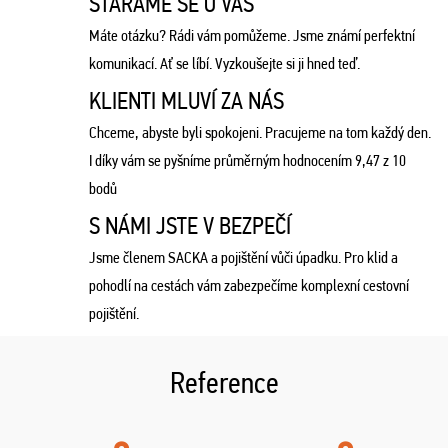
STARÁME SE O VÁS
Máte otázku? Rádi vám pomůžeme. Jsme známí perfektní
komunikací. Ať se líbí. Vyzkoušejte si ji hned teď.
KLIENTI MLUVÍ ZA NÁS
Chceme, abyste byli spokojeni. Pracujeme na tom každý den.
I díky vám se pyšníme průměrným hodnocením 9,47 z 10
bodů
S NÁMI JSTE V BEZPEČÍ
Jsme členem SACKA a pojištění vůči úpadku. Pro klid a
pohodlí na cestách vám zabezpečíme komplexní cestovní
pojištění.
Reference