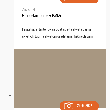
Zuzka N.
Grandslam tenis v Paříži -
Priatelia, aj tento rok sa opäť stretla skvelá partia
skvelých ludi na skvelom gradslame. Tak nech vam
tieto zážitky ostanú krásnou spomienkou a naladením
sa na budúci rok. Prajem vam este veľa ta ...
25.05.2026