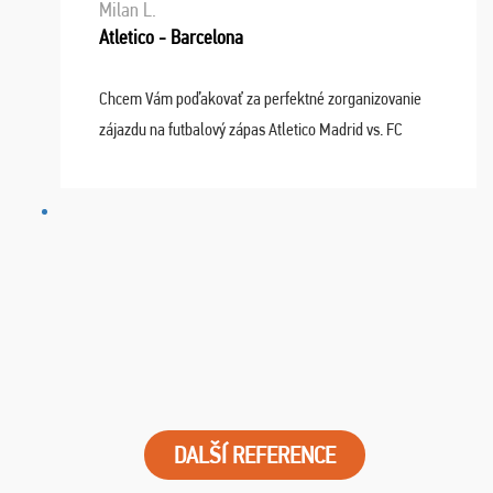
Milan L.
Atletico - Barcelona
Chcem Vám poďakovať za perfektné zorganizovanie
zájazdu na futbalový zápas Atletico Madrid vs. FC
Barcelona. Všetko prebehlo absolútne bezchybne a
najviac oceňujeme vynikajúce vstupenky. Sedeli sme ...
DALŠÍ REFERENCE