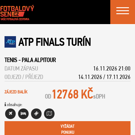
Toggle
navigat
ATP FINALS TURÍN
TENIS
-
PALA ALPITOUR
DATUM ZÁPASU
16.11.2026 21:00
ODJEZD / PŘÍJEZD
14.11.2026 / 17.11.2026
12768 KČ
ZÁJEZD BALÍK
OD
s
DPH
obsahuje:
VYŽÁDAT
PONUKU