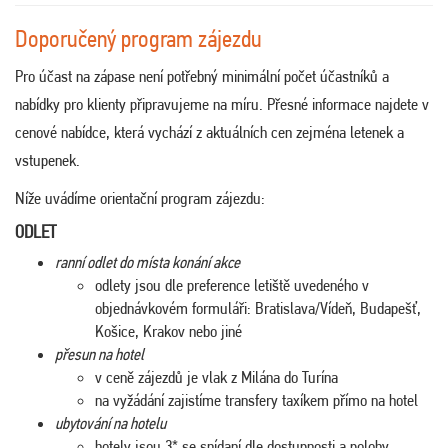
Doporučený program zájezdu
Pro účast na zápase není potřebný minimální počet účastníků a
nabídky pro klienty připravujeme na míru. Přesné informace najdete v
cenové nabídce, která vychází z aktuálních cen zejména letenek a
vstupenek.
Níže uvádíme orientační program zájezdu:
ODLET
ranní odlet do místa konání akce
odlety jsou dle preference letiště uvedeného v
objednávkovém formuláři: Bratislava/Vídeň, Budapešť,
Košice, Krakov nebo jiné
přesun na hotel
v ceně zájezdů je vlak z Milána do Turína
na vyžádání zajistíme transfery taxíkem přímo na hotel
ubytování na hotelu
hotely jsou 3* se snídaní dle dostupnosti a polohy