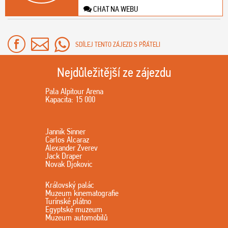
CHAT NA WEBU
SDÍLEJ TENTO ZÁJEZD S PŘÁTELI
Nejdůležitější ze zájezdu
Pala Alpitour Arena
Kapacita: 15 000
Jannik Sinner
Carlos Alcaraz
Alexander Zverev
Jack Draper
Novak Djokovic
Královský palác
Muzeum kinematografie
Turínské plátno
Egyptské muzeum
Muzeum automobilů