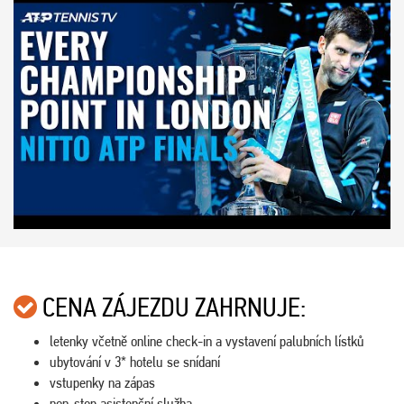
CENA ZÁJEZDU ZAHRNUJE:
letenky včetně online check-in a vystavení palubních lístků
ubytování v 3* hotelu se snídaní
vstupenky na zápas
non-stop asistenční služba