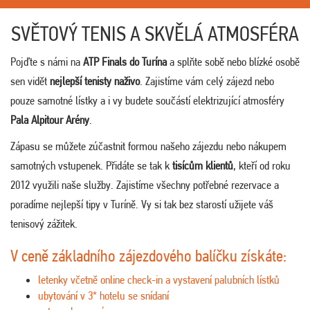
SVĚTOVÝ TENIS A SKVĚLÁ ATMOSFÉRA
Pojďte s námi na
ATP Finals do Turína
a splňte sobě nebo blízké osobě
sen vidět
nejlepší tenisty naživo
. Zajistíme vám celý zájezd nebo
pouze samotné lístky a i vy budete součástí elektrizující atmosféry
Pala Alpitour Arény
.
Zápasu se můžete zúčastnit formou našeho zájezdu nebo nákupem
samotných vstupenek. Přidáte se tak k
tisícům klientů
, kteří od roku
2012 využili naše služby. Zajistíme všechny potřebné rezervace a
poradíme nejlepší tipy v Turíně. Vy si tak bez starostí užijete váš
tenisový zážitek.
V ceně základního zájezdového balíčku získáte:
letenky včetně online check-in a vystavení palubních lístků
ubytování v 3* hotelu se snídaní