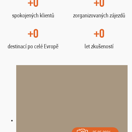
+0
+0
spokojených klientů
zorganizovaných zájezdů
+0
+0
destinací po celé Evropě
let zkušeností