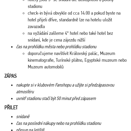
stadionu
check-in bývá obvykle od cca 14:00 a pokud byste na
hotel přijeli dříve, standardně lze na hotelu uložit
zavazadla
na vyžádání zašleme 4* hotel nebo také hotel bez
snídaní, kde je cena zájezdu nižší
čas na prohlídku města nebo prohlídku stadionu
doporučujeme navštívit Královský palác, Muzeum
kinematografie, Turínské plátno, Egyptské muzeum nebo
Muzeum automobilů
ZÁPAS
nakupte si v klubovém Fanshopu a užijte si předzápasovou
atmosféru
uvnitř stadionu stačí být 50 minut před zápasem
PŘILET
snídaně
čas na poslední nákupy nebo na prohlídku stadionu
přesun na letiště