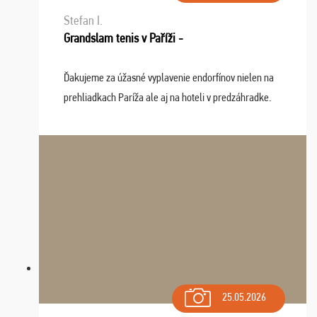
Stefan I.
Grandslam tenis v Paříži -
Ďakujeme za úžasné vyplavenie endorfínov nielen na
prehliadkach Paríža ale aj na hoteli v predzáhradke.
Zišla sa tam skvelá partia ľudí a dlho budeme na Vás
spomínať a zväžujeme repete budúci rok : ...
25.05.2026