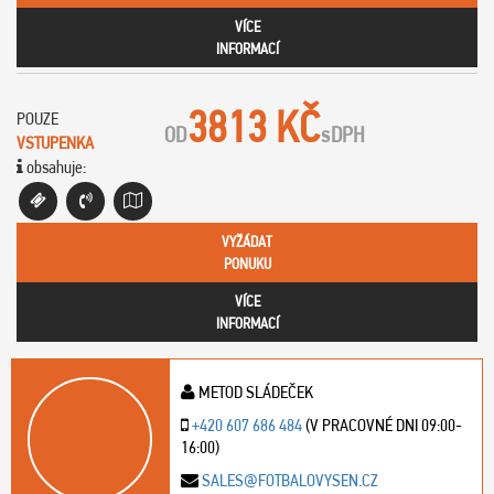
VÍCE
INFORMACÍ
3813 KČ
POUZE
OD
s
DPH
VSTUPENKA
obsahuje:
VYŽÁDAT
PONUKU
VÍCE
INFORMACÍ
METOD SLÁDEČEK
+420 607 686 484
(V PRACOVNÉ DNI 09:00-
16:00)
SALES@FOTBALOVYSEN.CZ