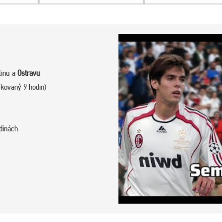
linu a
Ostravu
rkovaný 9 hodin)
dinách