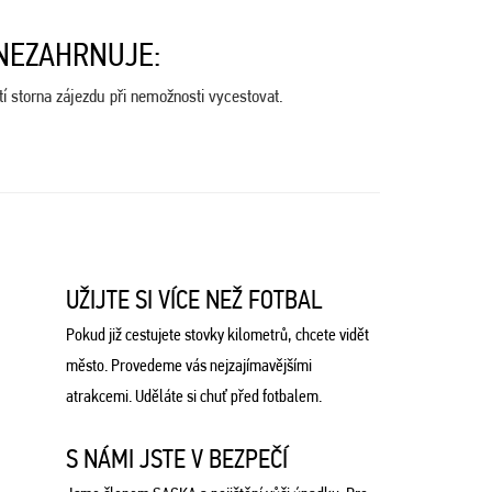
NEZAHRNUJE:
ytí storna zájezdu při nemožnosti vycestovat.
UŽIJTE SI VÍCE NEŽ FOTBAL
Pokud již cestujete stovky kilometrů, chcete vidět
město. Provedeme vás nejzajímavějšími
atrakcemi. Uděláte si chuť před fotbalem.
S NÁMI JSTE V BEZPEČÍ