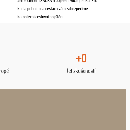
Jsme členem SACKA a pojištění vůči úpadku. Pro
klid a pohodlí na cestách vám zabezpečíme
komplexní cestovní pojištění.
+0
vropě
let zkušeností