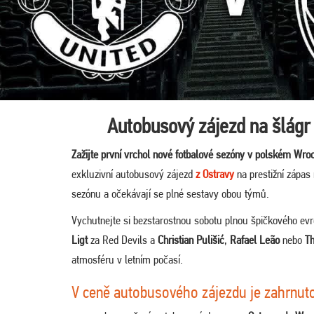
Autobusový zájezd na šlágr
Zažijte první vrchol nové fotbalové sezóny v polském Wro
exkluzivní autobusový zájezd
z Ostravy
na prestižní zápas
sezónu a očekávají se plné sestavy obou týmů.
Vychutnejte si bezstarostnou sobotu plnou špičkového ev
Ligt
za Red Devils a
Christian Pulišić
,
Rafael Leão
nebo
T
atmosféru v letním počasí.
V ceně autobusového zájezdu je zahrnut