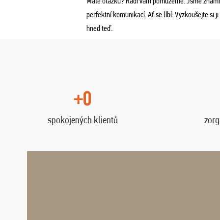
Máte otázku? Rádi vám pomůžeme. Jsme známí
perfektní komunikací. Ať se líbí. Vyzkoušejte si ji
hned teď.
+0
spokojených klientů
zorg