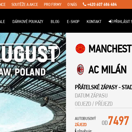
NCE
SOUTĚŽE A AKCE
PRO FIRMY
O NÁS
+420 607 686 484
ALE
DÁRKOVÉ POUKAZY
BLOG
E-SHOP
KONTAKT
PŘIHLÁSIT 
MANCHEST
autobusový zájezd
AC MILÁN
PŘÁTELSKÉ ZÁPASY
-
STA
DATUM ZÁPASU
ODJEZD / PŘÍJEZD
7497
AUTOBUSOVÝ
OD
ZÁJEZD
obsahuje: