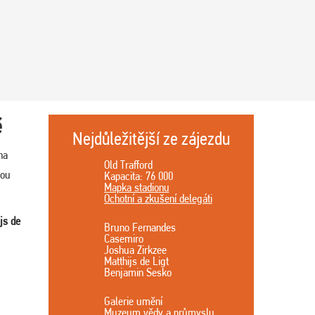
ě
Nejdůležitější ze zájezdu
na
Old Trafford
vou
Kapacita: 76 000
Mapka stadionu
Ochotní a zkušení delegáti
js de
Bruno Fernandes
Casemiro
Joshua Zirkzee
Matthijs de Ligt
Benjamin Sesko
Galerie umění
Muzeum vědy a průmyslu