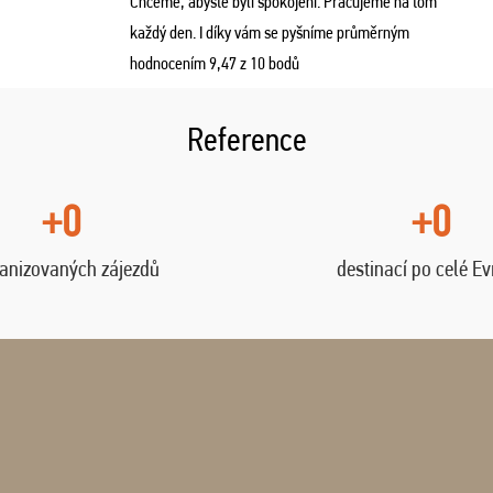
Chceme, abyste byli spokojeni. Pracujeme na tom
každý den. I díky vám se pyšníme průměrným
hodnocením 9,47 z 10 bodů
Reference
+0
+0
anizovaných zájezdů
destinací po celé E