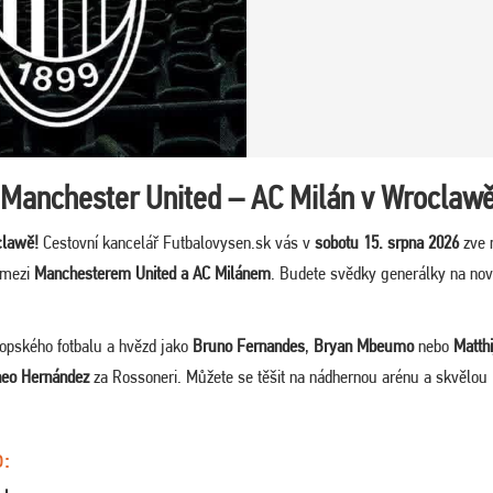
 Manchester United – AC Milán v Wroclaw
clawě!
Cestovní kancelář Futbalovysen.sk vás v
sobotu 15. srpna 2026
zve 
 mezi
Manchesterem United a AC Milánem
. Budete svědky generálky na no
ropského fotbalu a hvězd jako
Bruno Fernandes
,
Bryan Mbeumo
nebo
Matthi
heo Hernández
za Rossoneri. Můžete se těšit na nádhernou arénu a skvělou
o: