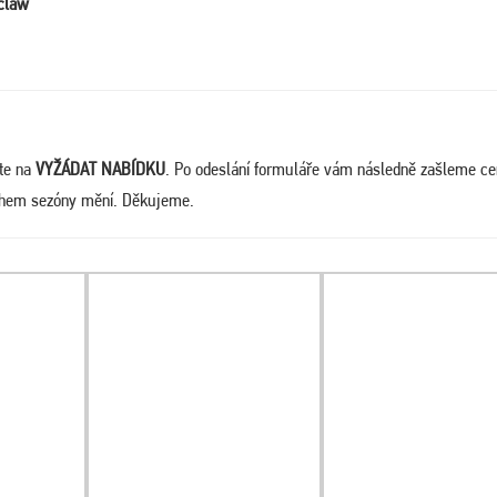
claw
ěte na
VYŽÁDAT NABÍDKU
. Po odeslání formuláře vám následně zašleme c
během sezóny mění. Děkujeme.