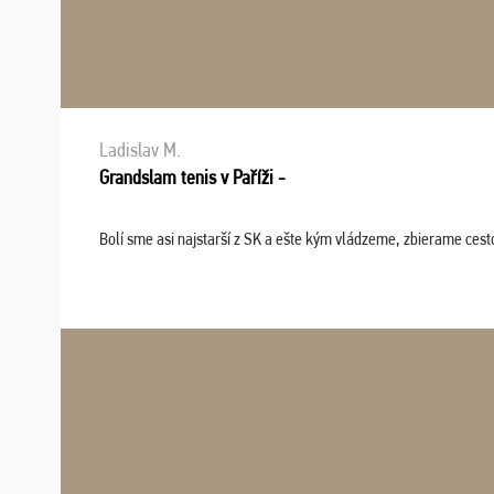
Ladislav M.
Grandslam tenis v Paříži -
Bolí sme asi najstarší z SK a ešte kým vládzeme, zbierame cesto