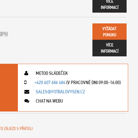
VÍCE
INFORMACÍ
VYŽÁDAT
DPH
PONUKU
VÍCE
INFORMACÍ
METOD SLÁDEČEK
+420 607 686 484
(V PRACOVNÉ DNI 09:00-16:00)
SALES@FOTBALOVYSEN.CZ
CHAT NA WEBU
TO ZÁJEZD S PŘÁTELI