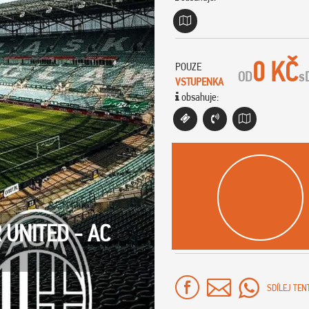
0 KČ
POUZE
OD
s
VSTUPENKA
obsahuje:
UNITED - AC
SDÍLEJ TEN