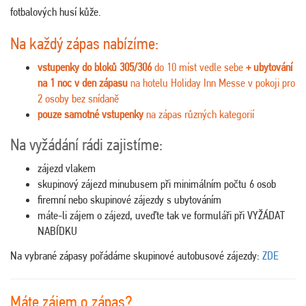
fotbalových husí kůže.
Na každý zápas nabízíme:
vstupenky do bloků 305/306
do 10 míst vedle sebe
+ ubytování
na 1 noc v den zápasu
na hotelu Holiday Inn Messe v pokoji pro
2 osoby bez snídaně
pouze samotné vstupenky
na zápas různých kategorií
Na vyžádání rádi zajistíme:
zájezd vlakem
skupinový zájezd minubusem při minimálním počtu 6 osob
firemní nebo skupinové zájezdy s ubytováním
máte-li zájem o zájezd, uveďte tak ve formuláři při VYŽÁDAT
NABÍDKU
Na vybrané zápasy pořádáme skupinové autobusové zájezdy:
ZDE
Máte zájem o zápas?