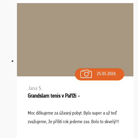
spomínať a zväžujeme repete budúci rok : ...
25.05.2026
Jana S.
Grandslam tenis v Paříži -
Moc děkujeme za úžasný pobyt. Bylo super a už teď
zvažujeme, že příští rok jedeme zas. Bolo to skvelý!!!