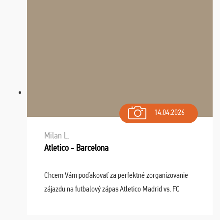
14.04.2026
Milan L.
Atletico - Barcelona
Chcem Vám poďakovať za perfektné zorganizovanie
zájazdu na futbalový zápas Atletico Madrid vs. FC
Barcelona. Všetko prebehlo absolútne bezchybne a
najviac oceňujeme vynikajúce vstupenky. Sedeli sme ...