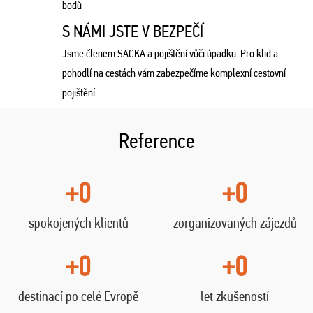
bodů
S NÁMI JSTE V BEZPEČÍ
Jsme členem SACKA a pojištění vůči úpadku. Pro klid a
pohodlí na cestách vám zabezpečíme komplexní cestovní
pojištění.
Reference
+0
+0
spokojených klientů
zorganizovaných zájezdů
+0
+0
destinací po celé Evropě
let zkušeností