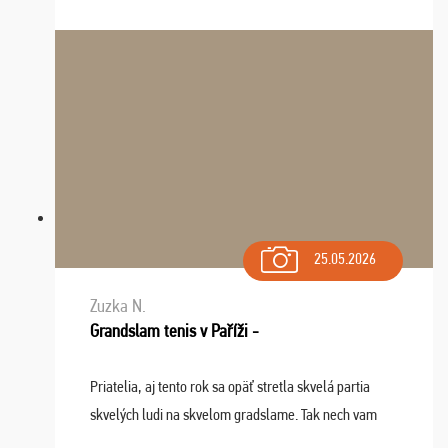
do top desiatky a na popredné miesto vďaka prajnosti
osudu - pohodový šefík Meďo, dobrá parti ...
25.05.2026
Zuzka N.
Grandslam tenis v Paříži -
Priatelia, aj tento rok sa opäť stretla skvelá partia
skvelých ludi na skvelom gradslame. Tak nech vam
tieto zážitky ostanú krásnou spomienkou a naladením