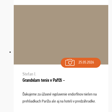
sa na budúci rok. Prajem vam este veľa ta ...
25.05.2026
Stefan I.
Grandslam tenis v Paříži -
Ďakujeme za úžasné vyplavenie endorfínov nielen na
prehliadkach Paríža ale aj na hoteli v predzáhradke.
Zišla sa tam skvelá partia ľudí a dlho budeme na Vás