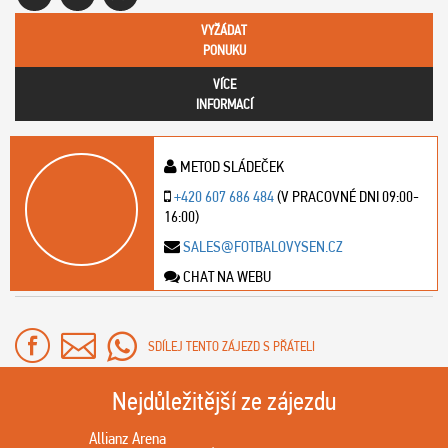
VYŽÁDAT
PONUKU
VÍCE
INFORMACÍ
METOD SLÁDEČEK
+420 607 686 484
(V PRACOVNÉ DNI 09:00-
16:00)
SALES@FOTBALOVYSEN.CZ
CHAT NA WEBU
SDÍLEJ TENTO ZÁJEZD S PŘÁTELI
Nejdůležitější ze zájezdu
Allianz Arena