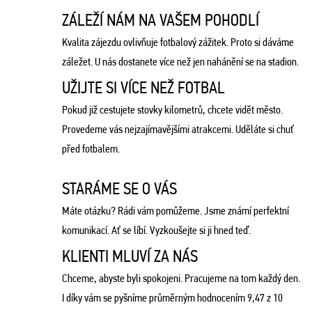
ZÁLEŽÍ NÁM NA VAŠEM POHODLÍ
Kvalita zájezdu ovlivňuje fotbalový zážitek. Proto si dáváme
záležet. U nás dostanete více než jen nahánění se na stadion.
UŽIJTE SI VÍCE NEŽ FOTBAL
Pokud již cestujete stovky kilometrů, chcete vidět město.
Provedeme vás nejzajímavějšími atrakcemi. Uděláte si chuť
před fotbalem.
STARÁME SE O VÁS
Máte otázku? Rádi vám pomůžeme. Jsme známí perfektní
komunikací. Ať se líbí. Vyzkoušejte si ji hned teď.
KLIENTI MLUVÍ ZA NÁS
Chceme, abyste byli spokojeni. Pracujeme na tom každý den.
I díky vám se pyšníme průměrným hodnocením 9,47 z 10