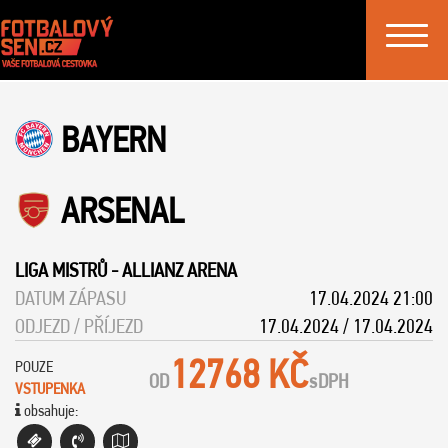
Toggle
navigat
BAYERN
ARSENAL
LIGA MISTRŮ
-
ALLIANZ ARENA
DATUM ZÁPASU
17.04.2024 21:00
ODJEZD / PŘÍJEZD
17.04.2024 / 17.04.2024
12768 KČ
POUZE
OD
s
DPH
VSTUPENKA
obsahuje: