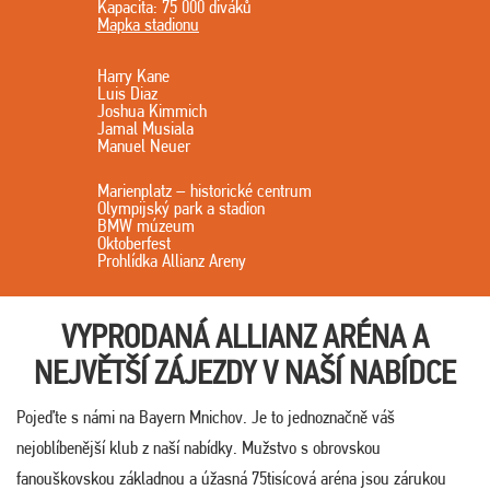
Kapacita: 75 000 diváků
Mapka stadionu
Harry Kane
Luis Diaz
Joshua Kimmich
Jamal Musiala
Manuel Neuer
Marienplatz – historické centrum
Olympijský park a stadion
BMW múzeum
Oktoberfest
Prohlídka Allianz Areny
VYPRODANÁ ALLIANZ ARÉNA A
NEJVĚTŠÍ ZÁJEZDY V NAŠÍ NABÍDCE
Pojeďte s námi na Bayern Mnichov. Je to jednoznačně váš
nejoblíbenější klub z naší nabídky. Mužstvo s obrovskou
fanouškovskou základnou a úžasná 75tisícová aréna jsou zárukou