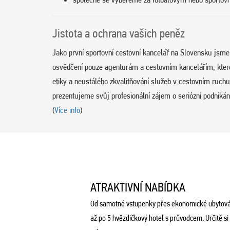
Jistota a ochrana vašich peněz
Jako první sportovní cestovní kancelář na Slovensku jsm
osvědčení pouze agenturám a cestovním kancelářím, které d
etiky a neustálého zkvalitňování služeb v cestovním ruc
prezentujeme svůj profesionální zájem o seriózní podnikání
(
Více info
)
ATRAKTIVNÍ NABÍDKA
Od samotné vstupenky přes ekonomické ubytová
až po 5 hvězdičkový hotel s průvodcem. Určitě si