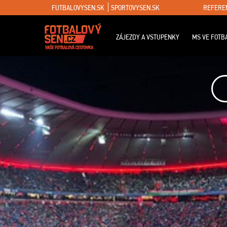
FUTBALOVYSEN.SK
SPORTOVYSEN.SK
REFERE
ZÁJEZDY A VSTUPENKY
MS VE FOTB