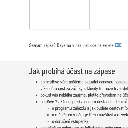
Seznam zápasů Bayernu v naší nabídce naleznete
ZDE
.
Jak probíhá účast na zápase
co nejdříve vám pošleme aktuální cenovou nabídku
víkendů a cest za zážitky s klienty to může trvat dél
pokud vás nabídka zaujme, platíte převodem na úč
nejdříve 7 až 5 dní před zápasem dostanete detailní
o programu zájezdu a jak budete cestovat (př
o městě, co v něm je třeba navštívit a o zvy
o doručení vstupenky
společně se vybereme za fotbalovým nebo sporto