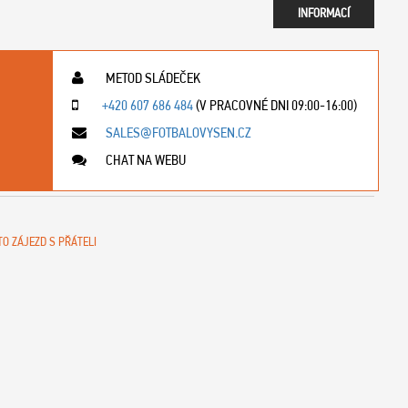
INFORMACÍ
METOD SLÁDEČEK
+420 607 686 484
(V PRACOVNÉ DNI 09:00-16:00)
SALES@FOTBALOVYSEN.CZ
CHAT NA WEBU
TO ZÁJEZD S PŘÁTELI