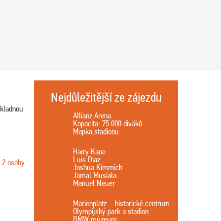
Nejdůležitější ze zájezdu
ákladnou
Allianz Arena
Kapacita: 75 000 diváků
Mapka stadionu
Harry Kane
Luis Diaz
o 2 osoby
Joshua Kimmich
Jamal Musiala
Manuel Neuer
Marienplatz – historické centrum
Olympijský park a stadion
BMW múzeum