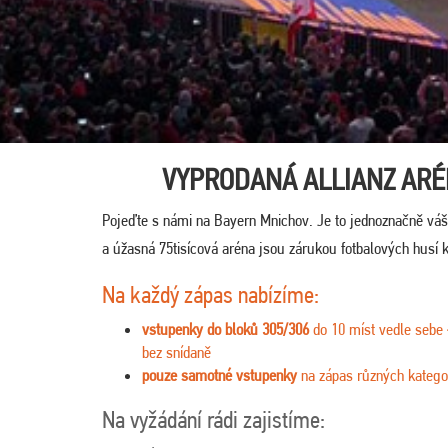
VYPRODANÁ ALLIANZ ARÉN
Pojeďte s námi na Bayern Mnichov. Je to jednoznačně váš
a úžasná 75tisícová aréna jsou zárukou fotbalových husí 
Na každý zápas nabízíme:
vstupenky do bloků 305/306
do 10 míst vedle sebe
bez snídaně
pouze samotné vstupenky
na zápas různých kategor
Na vyžádání rádi zajistíme: