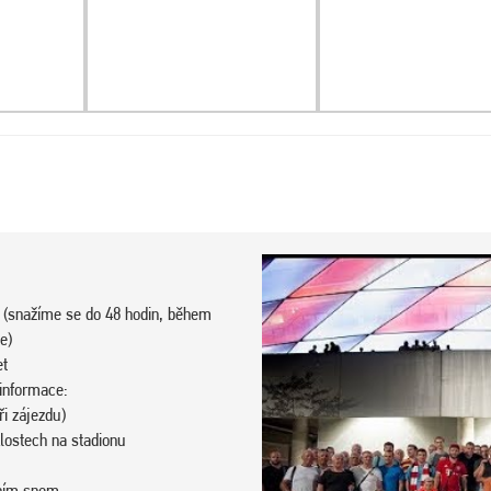
 (snažíme se do 48 hodin, během
e)
et
 informace:
i zájezdu)
klostech na stadionu
vním snem