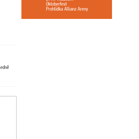
Oktoberfest
Prohlídka Allianz Areny
ledně