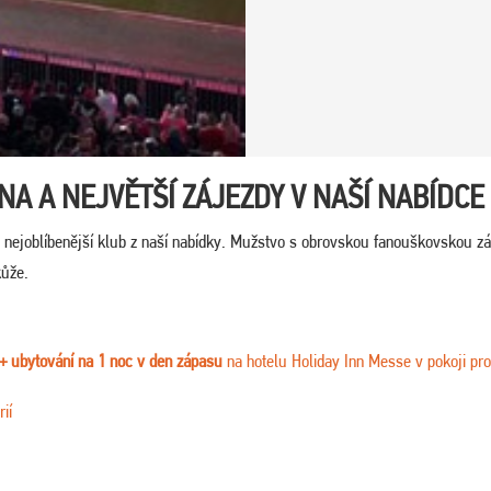
A A NEJVĚTŠÍ ZÁJEZDY V NAŠÍ NABÍDCE
 nejoblíbenější klub z naší nabídky. Mužstvo s obrovskou fanouškovskou z
kůže.
+ ubytování na 1 noc v den zápasu
na hotelu Holiday Inn Messe v pokoji pr
ií