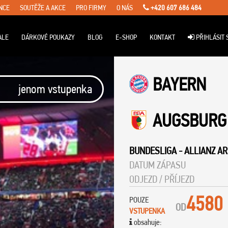
NCE
SOUTĚŽE A AKCE
PRO FIRMY
O NÁS
+420 607 686 484
ALE
DÁRKOVÉ POUKAZY
BLOG
E-SHOP
KONTAKT
PŘIHLÁSIT 
BAYERN
jenom vstupenka
AUGSBURG
BUNDESLIGA
-
ALLIANZ A
DATUM ZÁPASU
ODJEZD / PŘÍJEZD
4580
POUZE
OD
VSTUPENKA
obsahuje: