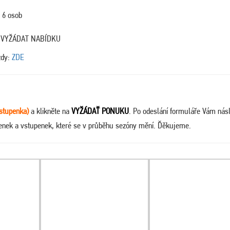
 6 osob
při VYŽÁDAT NABÍDKU
zdy:
ZDE
stupenka)
a klikněte na
VYŽÁDAŤ PONUKU
. Po odeslání formuláře Vám nás
tenek a vstupenek, které se v průběhu sezóny mění. Ďěkujeme.