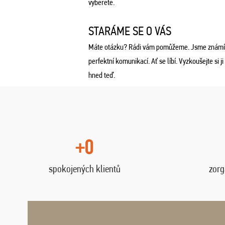
vyberete.
STARÁME SE O VÁS
Máte otázku? Rádi vám pomůžeme. Jsme známí
perfektní komunikací. Ať se líbí. Vyzkoušejte si ji
hned teď.
+0
spokojených klientů
zorg