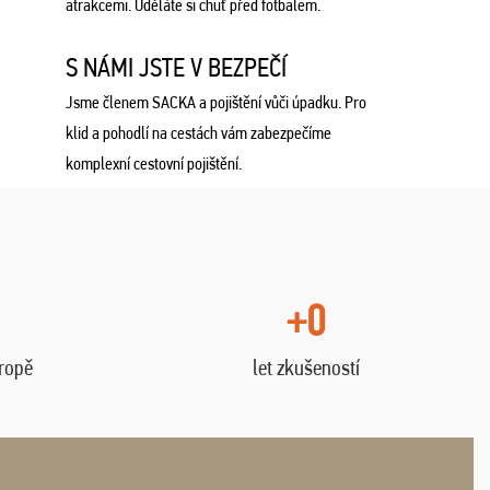
atrakcemi. Uděláte si chuť před fotbalem.
S NÁMI JSTE V BEZPEČÍ
Jsme členem SACKA a pojištění vůči úpadku. Pro
klid a pohodlí na cestách vám zabezpečíme
komplexní cestovní pojištění.
+0
vropě
let zkušeností