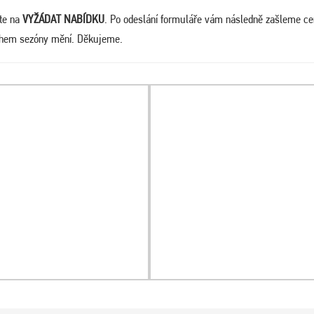
ěte na
VYŽÁDAT NABÍDKU
. Po odeslání formuláře vám následně zašleme c
během sezóny mění. Děkujeme.