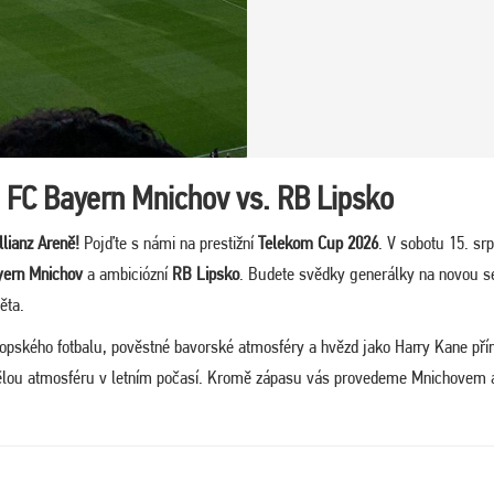
 FC Bayern Mnichov vs. RB Lipsko
llianz Areně!
Pojďte s námi na prestižní
Telekom Cup 2026
. V sobotu 15. sr
yern Mnichov
a ambiciózní
RB Lipsko
. Budete svědky generálky na novou s
ěta.
ropského fotbalu, pověstné bavorské atmosféry a hvězd jako Harry Kane př
kvělou atmosféru v letním počasí. Kromě zápasu vás provedeme Mnichovem 