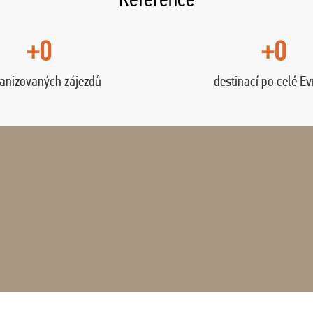
+0
+0
anizovaných zájezdů
destinací po celé E