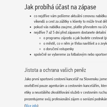
Jak probíhá účast na zápase
co nejdříve vám pošleme aktuální cenovou nabídku
víkendů a cest za zážitky s klienty to může trvat dél
pokud vás nabídka zaujme, platíte převodem na úč
nejdříve 7 až 5 dní před zápasem dostanete detailní
o programu zájezdu a jak budete cestovat (př
o městě, co v něm je třeba navštívit a o zvy
o doručení vstupenky
společně se vybereme za fotbalovým nebo sporto
Jistota a ochrana vašich peněz
Jako první sportovní cestovní kancelář na Slovensku jsm
osvědčení pouze agenturám a cestovním kancelářím, které d
etiky a neustálého zkvalitňování služeb v cestovním ruc
prezentujeme svůj profesionální zájem o seriózní podnikání
(
Více info
)