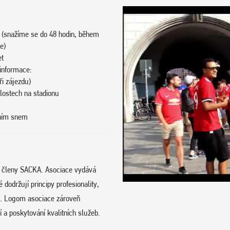
 (snažíme se do 48 hodin, během
e)
et
 informace:
i zájezdu)
klostech na stadionu
vním snem
e členy SACKA. Asociace vydává
održují principy profesionality,
hu. Logom asociace zároveň
 a poskytování kvalitních služeb.