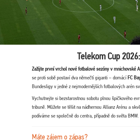
Telekom Cup 2026:
Zažijte první vrchol nové fotbalové sezóny v mnichovské A
se proti sobě postaví dva němečtí giganti – domácí
FC Ba
Bundesligy v jedné z nejmodernějších fotbalových arén sv
Vychutnejte si bezstarostnou sobotu plnou špičkového ev
tribuně. Můžete se těšit na nádhernou Allianz Arénu a s
podíváme se společně do centra, případně do světa BMW.
Máte zájem o zápas?