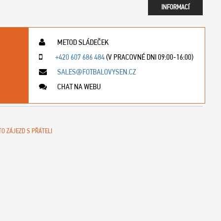
INFORMACÍ
METOD SLÁDEČEK
+420 607 686 484
(V PRACOVNÉ DNI 09:00-16:00)
SALES@FOTBALOVYSEN.CZ
CHAT NA WEBU
TO ZÁJEZD S PŘÁTELI