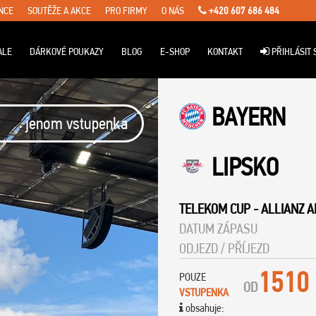
NCE
SOUTĚŽE A AKCE
PRO FIRMY
O NÁS
+420 607 686 484
ALE
DÁRKOVÉ POUKAZY
BLOG
E-SHOP
KONTAKT
PŘIHLÁSIT 
BAYERN
jenom vstupenka
LIPSKO
TELEKOM CUP
-
ALLIANZ 
DATUM ZÁPASU
ODJEZD / PŘÍJEZD
1510
POUZE
OD
VSTUPENKA
obsahuje: