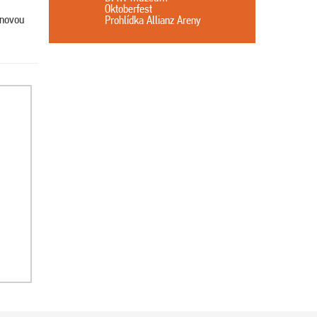
Oktoberfest
enovou
Prohlídka Allianz Areny