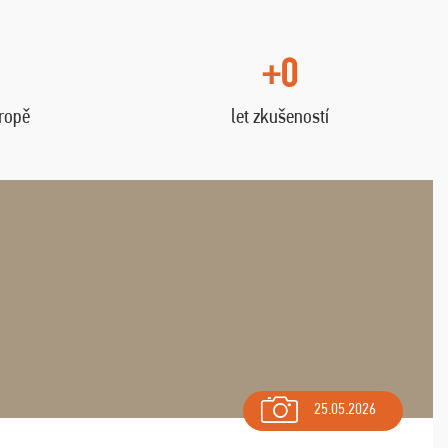
+0
vropě
let zkušeností
25.05.2026