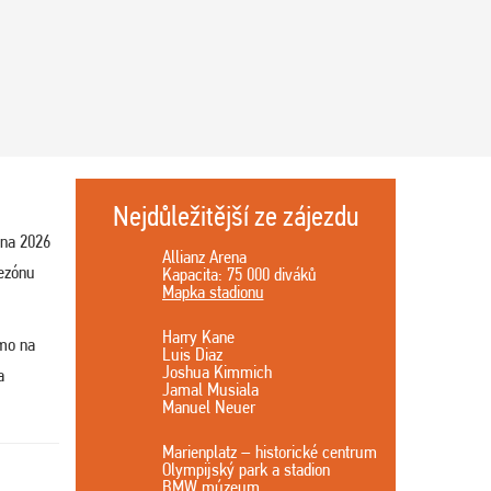
Nejdůležitější ze zájezdu
pna 2026
Allianz Arena
ezónu
Kapacita: 75 000 diváků
Mapka stadionu
Harry Kane
ímo na
Luis Diaz
Joshua Kimmich
a
Jamal Musiala
Manuel Neuer
Marienplatz – historické centrum
Olympijský park a stadion
BMW múzeum