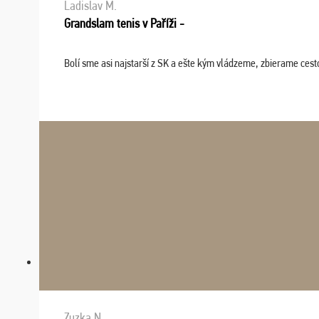
Ladislav M.
Grandslam tenis v Paříži -
Bolí sme asi najstarší z SK a ešte kým vládzeme, zbierame cesto
Zuzka N.